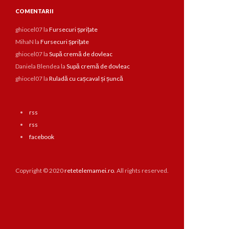
COMENTARII
ghiocel07
la
Fursecuri șprițate
MihaN
la
Fursecuri șprițate
ghiocel07
la
Supă cremă de dovleac
Daniela Blendea
la
Supă cremă de dovleac
ghiocel07
la
Ruladă cu cașcaval și șuncă
rss
rss
facebook
Copyright © 2020
retetelemamei.ro
. All rights reserved.