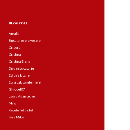
BLOGROLL
Amalia
Bucataresele vesele
Criserb
Cristina
Cristina Elena
Diva in bucatarie
Edith's kitchen
Eu si calatoriile mele
Ghiocel07
Laura Adamache
Miha
Retete fel de fel
Sara Mike