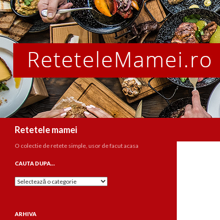
Caută
Retetele mamei
O colectie de retete simple, usor de facut acasa
CAUTA DUPA…
Cauta
dupa…
ARHIVA