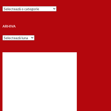
Cauta
dupa…
ARHIVA
Arhiva