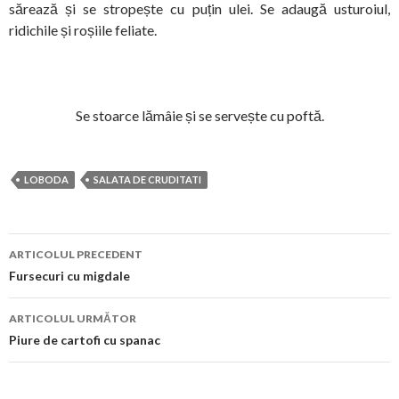
sărează și se stropește cu puțin ulei. Se adaugă usturoiul,
ridichile și roșiile feliate.
Se stoarce lămâie și se servește cu poftă.
LOBODA
SALATA DE CRUDITATI
Navigare
ARTICOLUL PRECEDENT
în
Fursecuri cu migdale
articol
ARTICOLUL URMĂTOR
Piure de cartofi cu spanac