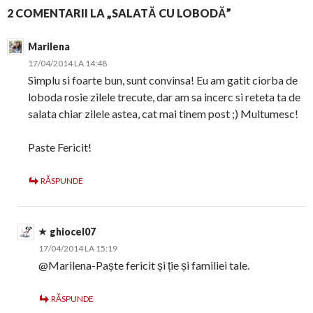
2 COMENTARII LA „SALATĂ CU LOBODĂ”
Marilena
17/04/2014 LA 14:48
Simplu si foarte bun, sunt convinsa! Eu am gatit ciorba de
loboda rosie zilele trecute, dar am sa incerc si reteta ta de
salata chiar zilele astea, cat mai tinem post ;) Multumesc!
Paste Fericit!
RĂSPUNDE
ghiocel07
17/04/2014 LA 15:19
@Marilena-Paște fericit și ție și familiei tale.
RĂSPUNDE