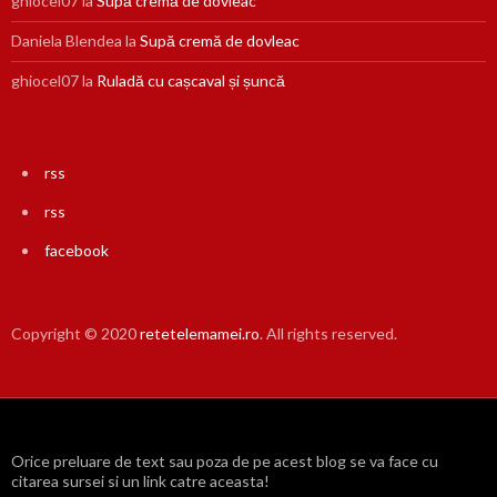
ghiocel07
la
Supă cremă de dovleac
Daniela Blendea
la
Supă cremă de dovleac
ghiocel07
la
Ruladă cu cașcaval și șuncă
rss
rss
facebook
Copyright © 2020
retetelemamei.ro
. All rights reserved.
Orice preluare de text sau poza de pe acest blog se va face cu
citarea sursei si un link catre aceasta!