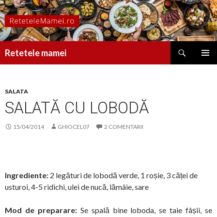
Caută
Retetele mamei
SARI
MENIU
LA
PRINCI
CONȚINUT
SALATA
SALATĂ CU LOBODĂ
15/04/2014
GHIOCEL07
2 COMENTARII
Ingrediente:
2 legături de lobodă verde, 1 roșie, 3 căței de
usturoi, 4-5 ridichi, ulei de nucă, lămâie, sare
Mod de preparare:
Se spală bine loboda, se taie fâșii, se