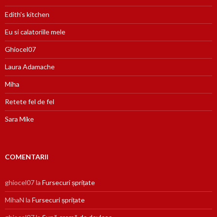
Edith's kitchen
Eu si calatoriile mele
Ghiocel07
Laura Adamache
Miha
Retete fel de fel
Sara Mike
COMENTARII
ghiocel07
la
Fursecuri șprițate
MihaN
la
Fursecuri șprițate