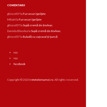
COMENTARII
ghiocel07
la
Fursecuri șprițate
MihaN
la
Fursecuri șprițate
ghiocel07
la
Supă cremă de dovleac
Daniela Blendea
la
Supă cremă de dovleac
ghiocel07
la
Ruladă cu cașcaval și șuncă
rss
rss
facebook
Copyright © 2020
retetelemamei.ro
. All rights reserved.