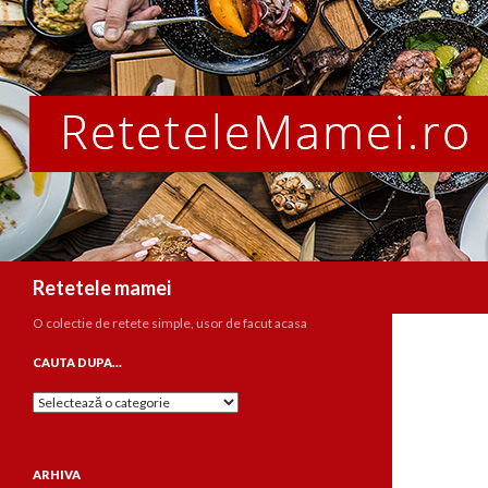
Caută
Retetele mamei
O colectie de retete simple, usor de facut acasa
CAUTA DUPA…
Cauta
dupa…
ARHIVA