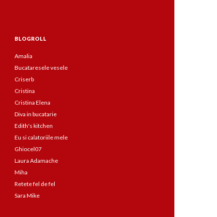
BLOGROLL
Amalia
Bucataresele vesele
Criserb
Cristina
Cristina Elena
Diva in bucatarie
Edith's kitchen
Eu si calatoriile mele
Ghiocel07
Laura Adamache
Miha
Retete fel de fel
Sara Mike