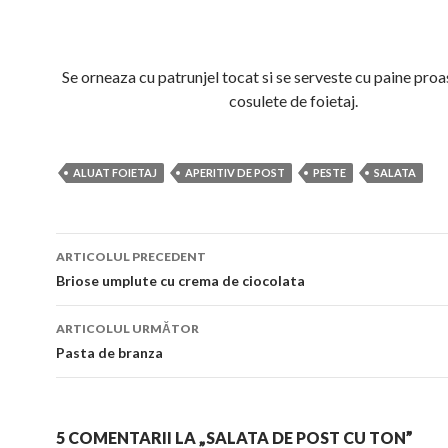
Se orneaza cu patrunjel tocat si se serveste cu paine proa
cosulete de foietaj.
ALUAT FOIETAJ
APERITIV DE POST
PESTE
SALATA
Navigare
ARTICOLUL PRECEDENT
în
Briose umplute cu crema de ciocolata
articol
ARTICOLUL URMĂTOR
Pasta de branza
5 COMENTARII LA „SALATA DE POST CU TON”