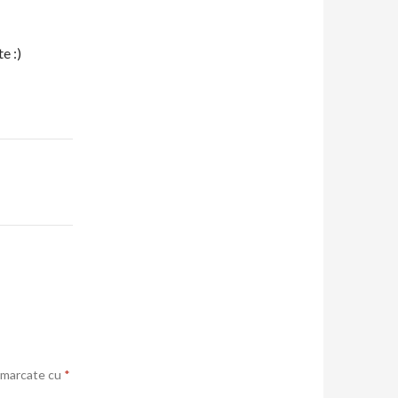
e :)
t marcate cu
*