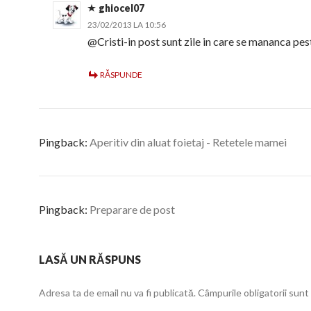
ghiocel07
23/02/2013 LA 10:56
@Cristi-in post sunt zile in care se mananca pest
RĂSPUNDE
Pingback:
Aperitiv din aluat foietaj - Retetele mamei
Pingback:
Preparare de post
LASĂ UN RĂSPUNS
Adresa ta de email nu va fi publicată.
Câmpurile obligatorii sun