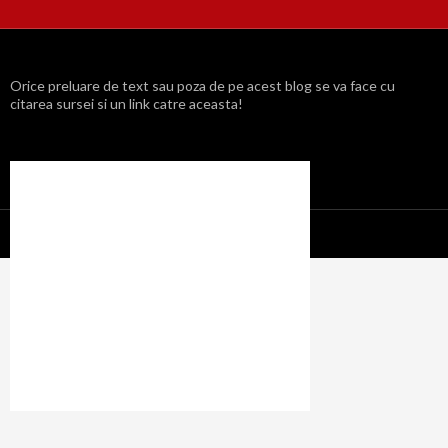
Orice preluare de text sau poza de pe acest blog se va face cu
citarea sursei si un link catre aceasta!
Propulsat cu mândrie de WordPress