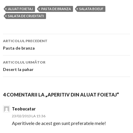
ALUAT FOIETAJ
PASTA DE BRANZA
SALATA BOEUF
SALATA DE CRUDITATI
Navigare
ARTICOLUL PRECEDENT
în
Pasta de branza
articol
ARTICOLUL URMĂTOR
Desert la pahar
4 COMENTARII LA „APERITIV DIN ALUAT FOIETAJ”
Teobucatar
23/02/2013 LA 15:36
Aperitivele de acest gen sunt preferatele mele!