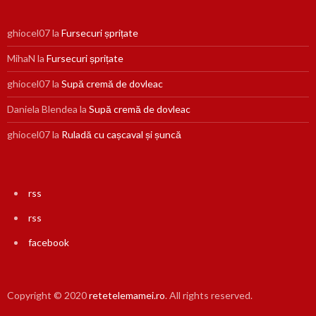
ghiocel07
la
Fursecuri șprițate
MihaN
la
Fursecuri șprițate
ghiocel07
la
Supă cremă de dovleac
Daniela Blendea
la
Supă cremă de dovleac
ghiocel07
la
Ruladă cu cașcaval și șuncă
rss
rss
facebook
Copyright © 2020
retetelemamei.ro
. All rights reserved.