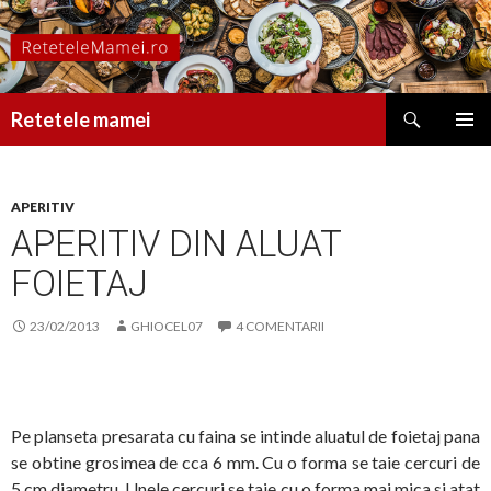
Caută
Retetele mamei
SARI
MENIU
LA
PRINCI
CONȚINUT
APERITIV
APERITIV DIN ALUAT
FOIETAJ
23/02/2013
GHIOCEL07
4 COMENTARII
Pe planseta presarata cu faina se intinde aluatul de foietaj pana
se obtine grosimea de cca 6 mm. Cu o forma se taie cercuri de
5 cm diametru. Unele cercuri se taie cu o forma mai mica si atat