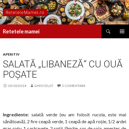
Caută
Retetele mamei
SARI
MENIU
LA
PRINCI
CONȚINUT
APERITIV
SALATĂ „LIBANEZĂ” CU OUĂ
POȘATE
10/10/2014
GHIOCEL07
2 COMENTARII
Ingrediente:
salată verde (eu am folosit rucola, este mai
sănătoasă), 2 fire ceapă verde, 1 ceapă de apă roșie, 1/2 ardei
gras roșu, 1 castravete, 2 roșii, lămâie, sos de soia, amestec de