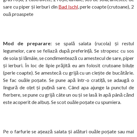
sare cu piper și ierburi din
Bad Ischl
, perle coapte (crutoane), 2
ouă proaspete
Mod de preparare:
se spală salata (rucola) și restul
legumelor, care se feliază după preferință. Se stropesc cu sos
de soia și lămâie, se condimentează cu amestecul de sare, piper
și ierburi. În loc de lipie prăjită eu am folosit crutoane biluțe
(perle coapte). Se amestecă cu grijă cu un clește de bucătărie.
Se fac ouăle poșate. Se pune apă într-o cratiță, se adaugă o
lingură de oțet și puțină sare. Când apa ajunge la punctul de
fierbere, se pune cu grijă câte un ou și se lasă în apă până cănd
este acoperit de albuș. Se scot ouăle poșate cu spumiera.
Pe o farfurie se așează salata și alături ouăle poșate sau mai