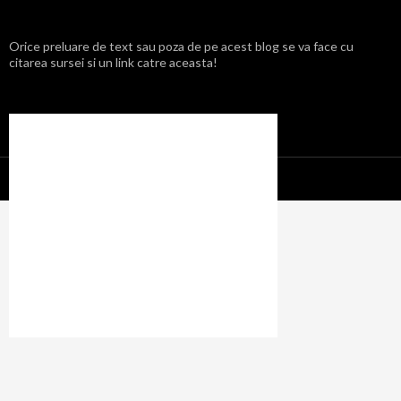
Orice preluare de text sau poza de pe acest blog se va face cu
citarea sursei si un link catre aceasta!
Propulsat cu mândrie de WordPress