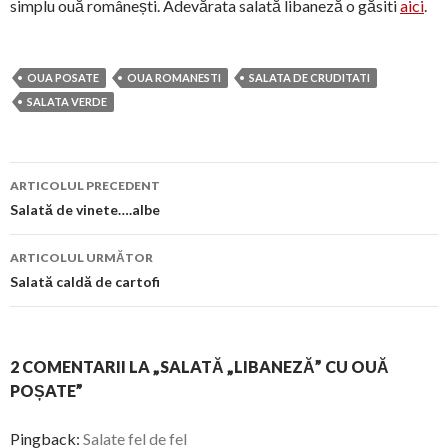
simplu ouă românești. Adevărata salată libaneză o găsiti
aici
.
OUA POSATE
OUA ROMANESTI
SALATA DE CRUDITATI
SALATA VERDE
Navigare
ARTICOLUL PRECEDENT
în
Salată de vinete….albe
articol
ARTICOLUL URMĂTOR
Salată caldă de cartofi
2 COMENTARII LA „SALATĂ „LIBANEZĂ” CU OUĂ
POȘATE”
Pingback:
Salate fel de fel