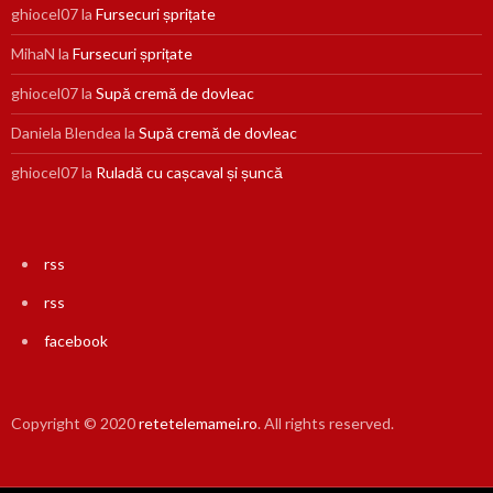
ghiocel07
la
Fursecuri șprițate
MihaN
la
Fursecuri șprițate
ghiocel07
la
Supă cremă de dovleac
Daniela Blendea
la
Supă cremă de dovleac
ghiocel07
la
Ruladă cu cașcaval și șuncă
rss
rss
facebook
Copyright © 2020
retetelemamei.ro
. All rights reserved.