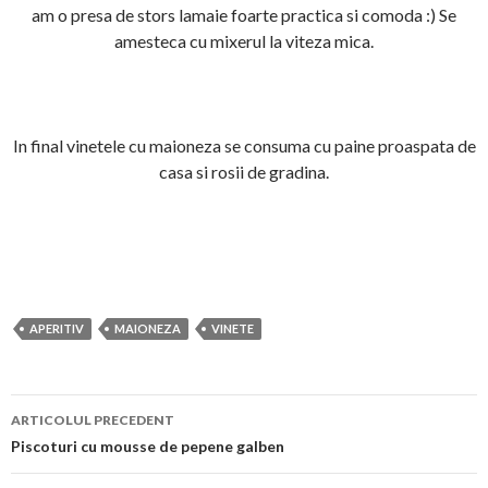
am o presa de stors lamaie foarte practica si comoda :) Se
amesteca cu mixerul la viteza mica.
In final vinetele cu maioneza se consuma cu paine proaspata de
casa si rosii de gradina.
APERITIV
MAIONEZA
VINETE
Navigare
ARTICOLUL PRECEDENT
în
Piscoturi cu mousse de pepene galben