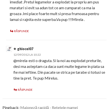
imediat .Pretul legumelor a explodat la propriu am pus
muraturi si evit sa adun tot ce am cumparat ca ma ia
groaza .Imi place foarte mult si presa frumoasa pentru
lamai si rajnita este superba.Va pup !!!Mirela .
RĂSPUNDE
ghiocel07
12/09/2012 LA 10:22
@mirela-esti o draguta. Si la noi au explodat preturile,
desi ma asteptam ca daca sunt multe legume in piata sa
fie mai ieftine. Din pacate se strica pe tarabe si totusi se
tine la pret. Te pup Mirelus.
RĂSPUNDE
Pingback:
Maioneză rapidă - Retetele mamei