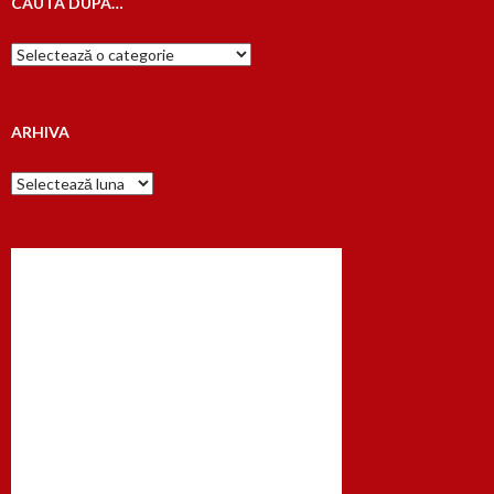
CAUTA DUPA…
Cauta
dupa…
ARHIVA
Arhiva