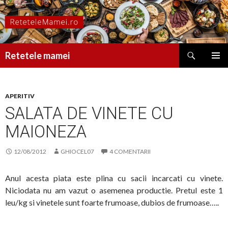
Caută
Retetele mamei
SARI
MENIU
LA
PRINCI
CONȚINUT
APERITIV
SALATA DE VINETE CU
MAIONEZA
12/08/2012
GHIOCEL07
4 COMENTARII
Anul acesta piata este plina cu sacii incarcati cu vinete.
Niciodata nu am vazut o asemenea productie. Pretul este 1
leu/kg si vinetele sunt foarte frumoase, dubios de frumoase…..