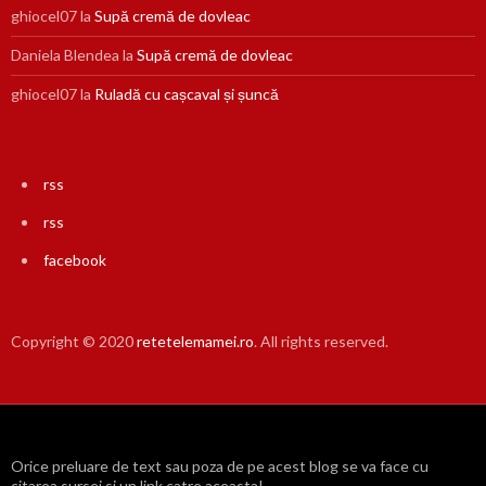
ghiocel07
la
Supă cremă de dovleac
Daniela Blendea
la
Supă cremă de dovleac
ghiocel07
la
Ruladă cu cașcaval și șuncă
rss
rss
facebook
Copyright © 2020
retetelemamei.ro
. All rights reserved.
Orice preluare de text sau poza de pe acest blog se va face cu
citarea sursei si un link catre aceasta!