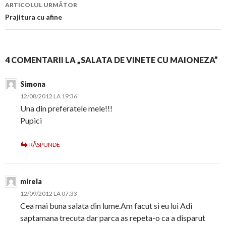
articol
ARTICOLUL URMĂTOR
Prajitura cu afine
4 COMENTARII LA „SALATA DE VINETE CU MAIONEZA”
Simona
12/08/2012 LA 19:36
Una din preferatele mele!!!
Pupici
RĂSPUNDE
mirela
12/09/2012 LA 07:33
Cea mai buna salata din lume.Am facut si eu lui Adi
saptamana trecuta dar parca as repeta-o ca a disparut