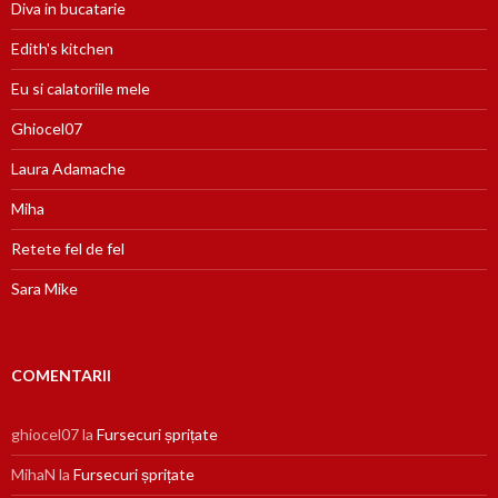
Diva in bucatarie
Edith's kitchen
Eu si calatoriile mele
Ghiocel07
Laura Adamache
Miha
Retete fel de fel
Sara Mike
COMENTARII
ghiocel07
la
Fursecuri șprițate
MihaN
la
Fursecuri șprițate