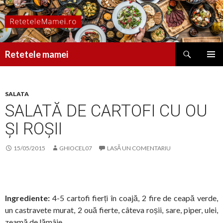
Caută
Retetele mamei
SARI
MENIU
LA
PRINCI
CONȚINUT
SALATA
SALATĂ DE CARTOFI CU OU
ȘI ROȘII
15/05/2015
GHIOCEL07
LASĂ UN COMENTARIU
Ingrediente:
4-5 cartofi fierți în coajă, 2 fire de ceapă verde,
un castravete murat, 2 ouă fierte, câteva roșii, sare, piper, ulei,
zeamă de lămâie.