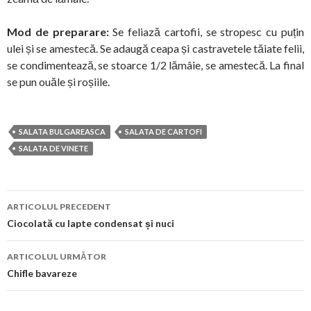
Mod de preparare:
Se feliază cartofii, se stropesc cu puțin
ulei și se amestecă. Se adaugă ceapa și castravetele tăiate felii,
se condimentează, se stoarce 1/2 lămâie, se amestecă. La final
se pun ouăle și roșiile.
SALATA BULGAREASCA
SALATA DE CARTOFI
SALATA DE VINETE
Navigare
ARTICOLUL PRECEDENT
în
Ciocolată cu lapte condensat și nuci
articol
ARTICOLUL URMĂTOR
Chifle bavareze