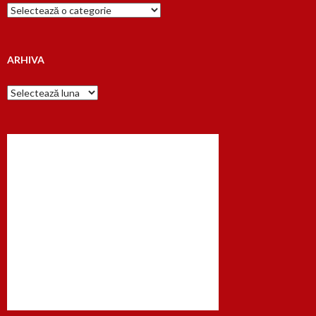
Cauta
dupa…
ARHIVA
Arhiva