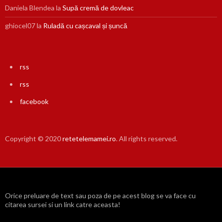
Daniela Blendea
la
Supă cremă de dovleac
ghiocel07
la
Ruladă cu cașcaval și șuncă
rss
rss
facebook
Copyright © 2020
retetelemamei.ro
. All rights reserved.
Orice preluare de text sau poza de pe acest blog se va face cu
citarea sursei si un link catre aceasta!