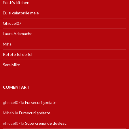
Edith's kitchen
Eu si calatoriile mele
Ghiocel07
Laura Adamache
Miha
Retete fel de fel
Sara Mike
COMENTARII
ghiocel07
la
Fursecuri șprițate
MihaN
la
Fursecuri șprițate
ghiocel07
la
Supă cremă de dovleac