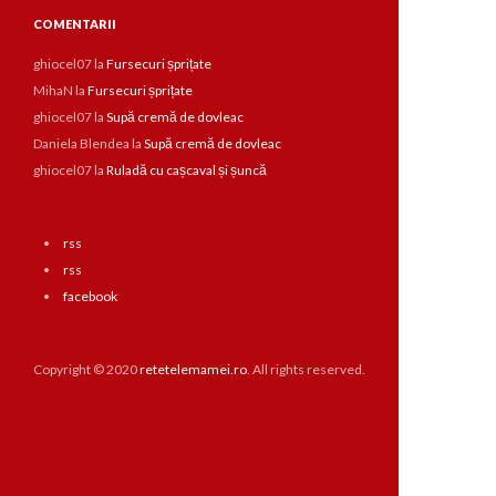
COMENTARII
ghiocel07
la
Fursecuri șprițate
MihaN
la
Fursecuri șprițate
ghiocel07
la
Supă cremă de dovleac
Daniela Blendea
la
Supă cremă de dovleac
ghiocel07
la
Ruladă cu cașcaval și șuncă
rss
rss
facebook
Copyright © 2020
retetelemamei.ro
. All rights reserved.