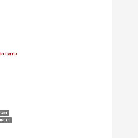
ru iarnă
OSII
INETE