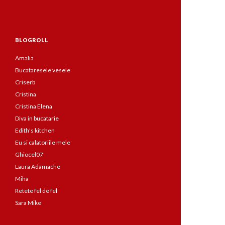
BLOGROLL
Amalia
Bucataresele vesele
Criserb
Cristina
Cristina Elena
Diva in bucatarie
Edith's kitchen
Eu si calatoriile mele
Ghiocel07
Laura Adamache
Miha
Retete fel de fel
Sara Mike