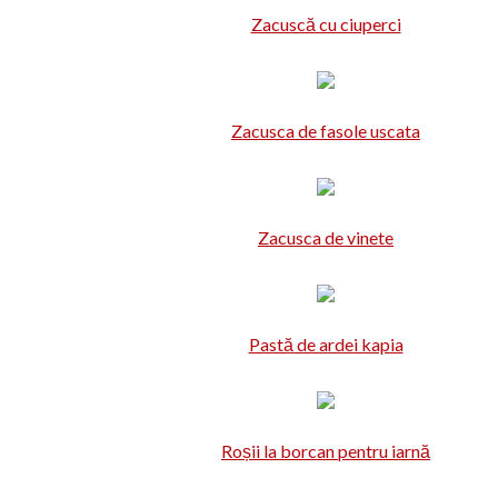
Zacuscă cu ciuperci
Zacusca de fasole uscata
Zacusca de vinete
Pastă de ardei kapia
Roșii la borcan pentru iarnă