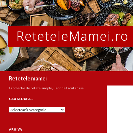
Caută
Retetele mamei
O colectie de retete simple, usor de facut acasa
CAUTA DUPA…
Cauta
dupa…
ARHIVA