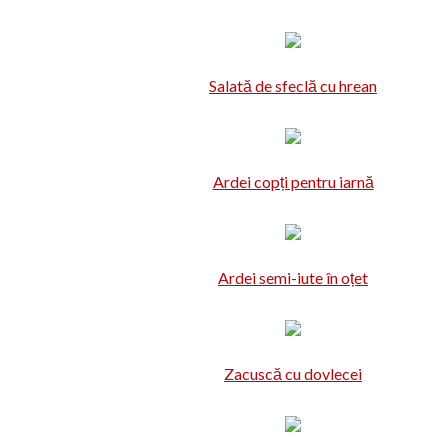
Salată de sfeclă cu hrean
Ardei copți pentru iarnă
Ardei semi-iute în oțet
Zacuscă cu dovlecei