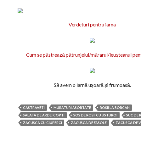
Verdeturi pentru iarna
Cum se păstrează pătrunjelul/mărarul/leușteanul pent
Să avem o iarnă ușoară și frumoasă.
CASTRAVETI
MURATURI ASORTATE
ROSII LA BORCAN
SALATA DE ARDEI COPTI
SOS DE ROSII CU USTUROI
SUC DE R
ZACUSCA CU CIUPERCI
ZACUSCA DE FASOLE
ZACUSCA DE V