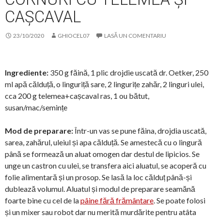
CAȘCAVAL
23/10/2020
GHIOCEL07
LASĂ UN COMENTARIU
Ingrediente:
350 g făină, 1 plic drojdie uscată dr. Oetker, 250
ml apă călduță, o linguriță sare, 2 lingurițe zahăr, 2 linguri ulei,
cca 200 g telemea+cașcaval ras, 1 ou bătut,
susan/mac/semințe
Mod de preparare:
Într-un vas se pune făina, drojdia uscată,
sarea, zahărul, uleiul și apa călduță. Se amestecă cu o lingură
până se formează un aluat omogen dar destul de lipicios. Se
unge un castron cu ulei, se transfera aici aluatul, se acoperă cu
folie alimentară și un prosop. Se lasă la loc călduț până-și
dublează volumul. Aluatul și modul de preparare seamănă
foarte bine cu cel de la
pâine fără frământare
. Se poate folosi
și un mixer sau robot dar nu merită murdărite pentru atâta