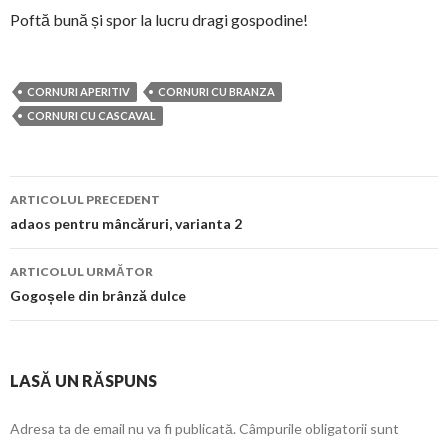
Poftă bună și spor la lucru dragi gospodine!
CORNURI APERITIV
CORNURI CU BRANZA
CORNURI CU CASCAVAL
Navigare
ARTICOLUL PRECEDENT
în
adaos pentru mâncăruri, varianta 2
articol
ARTICOLUL URMĂTOR
Gogoșele din brânză dulce
LASĂ UN RĂSPUNS
Adresa ta de email nu va fi publicată.
Câmpurile obligatorii sunt