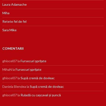
Laura Adamache
Miha
Retete fel de fel
Sara Mike
COMENTARII
ghiocel07
la
Fursecuri șprițate
MihaN
la
Fursecuri șprițate
ghiocel07
la
Supă cremă de dovleac
Daniela Blendea
la
Supă cremă de dovleac
ghiocel07
la
Ruladă cu cașcaval și șuncă