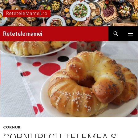
Caută
Retetele mamei
SARI
MENIU
LA
PRINCI
CONȚINUT
CORNURI
CORNURI CU TELEMEA ȘI