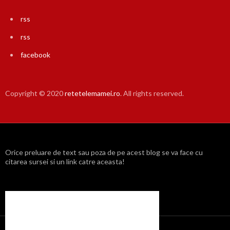
rss
rss
facebook
Copyright © 2020
retetelemamei.ro
. All rights reserved.
Orice preluare de text sau poza de pe acest blog se va face cu
citarea sursei si un link catre aceasta!
Propulsat cu mândrie de WordPress