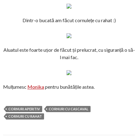
Dintr-o bucată am făcut cornulețe cu rahat :)
Aluatul este foarte ușor de făcut și prelucrat, cu siguranță o să-
l mai fac.
Mulțumesc
Monika
pentru bunătățile astea.
CORNURI APERITIV
CORNURI CU CASCAVAL
CORNURI CU RAHAT