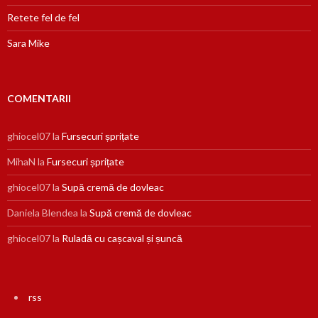
Retete fel de fel
Sara Mike
COMENTARII
ghiocel07
la
Fursecuri șprițate
MihaN
la
Fursecuri șprițate
ghiocel07
la
Supă cremă de dovleac
Daniela Blendea
la
Supă cremă de dovleac
ghiocel07
la
Ruladă cu cașcaval și șuncă
rss