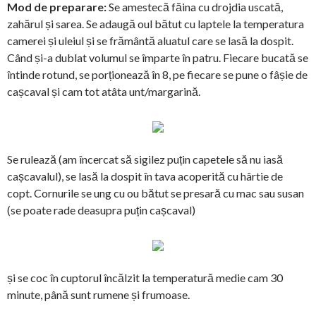
Mod de preparare:
Se amestecă făina cu drojdia uscată,
zahărul și sarea. Se adaugă oul bătut cu laptele la temperatura
camerei și uleiul și se frământă aluatul care se lasă la dospit.
Când și-a dublat volumul se împarte în patru. Fiecare bucată se
întinde rotund, se porționează în 8, pe fiecare se pune o fâșie de
cașcaval și cam tot atâta unt/margarină.
Se rulează (am încercat să sigilez puțin capetele să nu iasă
cașcavalul), se lasă la dospit în tava acoperită cu hârtie de
copt. Cornurile se ung cu ou bătut se presară cu mac sau susan
(se poate rade deasupra puțin cașcaval)
și se coc în cuptorul încălzit la temperatură medie cam 30
minute, până sunt rumene și frumoase.