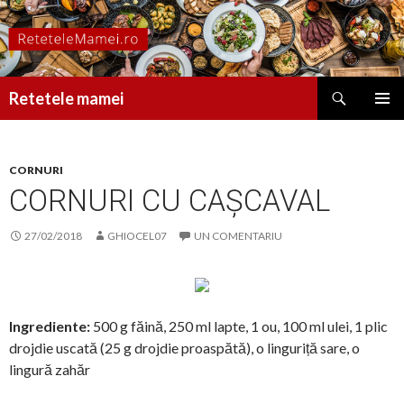
Caută
Retetele mamei
SARI
MENIU
LA
PRINCI
CONȚINUT
CORNURI
CORNURI CU CAȘCAVAL
27/02/2018
GHIOCEL07
UN COMENTARIU
Ingrediente:
500 g făină, 250 ml lapte, 1 ou, 100 ml ulei, 1 plic
drojdie uscată (25 g drojdie proaspătă), o linguriță sare, o
lingură zahăr