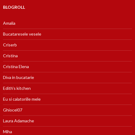
BLOGROLL
Amalia
Bucataresele vesele
Criserb
Cristina
Cristina Elena
Diva in bucatarie
Edith's kitchen
Eu si calatoriile mele
Ghiocel07
Laura Adamache
Miha