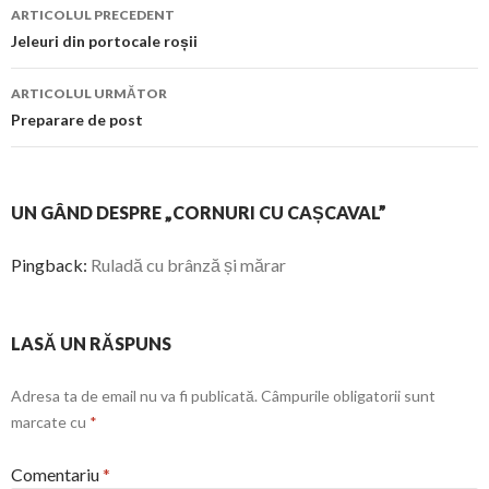
Navigare
ARTICOLUL PRECEDENT
în
Jeleuri din portocale roșii
articol
ARTICOLUL URMĂTOR
Preparare de post
UN GÂND DESPRE „CORNURI CU CAȘCAVAL”
Pingback:
Ruladă cu brânză și mărar
LASĂ UN RĂSPUNS
Adresa ta de email nu va fi publicată.
Câmpurile obligatorii sunt
marcate cu
*
Comentariu
*