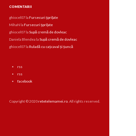
COMENTARII
ghiocel07
la
Fursecuri șprițate
MihaN
la
Fursecuri șprițate
ghiocel07
la
Supă cremă de dovleac
Daniela Blendea
la
Supă cremă de dovleac
ghiocel07
la
Ruladă cu cașcaval și șuncă
rss
rss
facebook
Copyright © 2020
retetelemamei.ro
. All rights reserved.