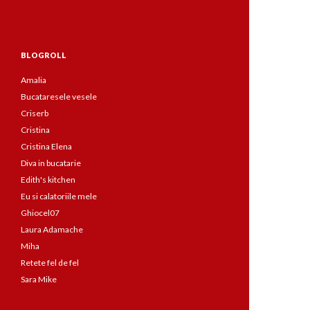
BLOGROLL
Amalia
Bucataresele vesele
Criserb
Cristina
Cristina Elena
Diva in bucatarie
Edith's kitchen
Eu si calatoriile mele
Ghiocel07
Laura Adamache
Miha
Retete fel de fel
Sara Mike