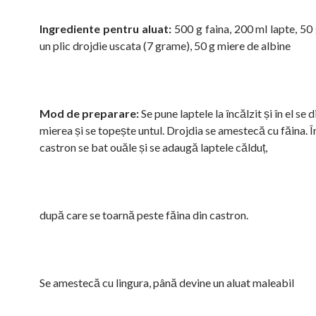
Ingrediente pentru aluat:
500 g faina, 200 ml lapte, 50 
un plic drojdie uscata (7 grame), 50 g miere de albine
Mod de preparare:
Se pune laptele la încălzit și în el se 
mierea și se topește untul. Drojdia se amestecă cu făina. Î
castron se bat ouăle și se adaugă laptele călduț,
după care se toarnă peste făina din castron.
Se amestecă cu lingura, până devine un aluat maleabil