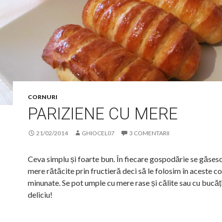
CORNURI
PARIZIENE CU MERE
21/02/2014
GHIOCEL07
3 COMENTARII
Ceva simplu și foarte bun. În fiecare gospodărie se găses
mere rătăcite prin fructieră deci să le folosim în aceste co
minunate. Se pot umple cu mere rase și călite sau cu bucăț
deliciu!