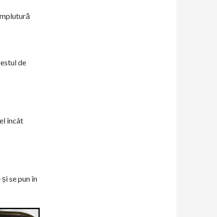
 umplutură
restul de
el încât
și se pun în