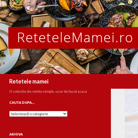
Caută
Retetele mamei
O colectie de retete simple, usor de facut acasa
CAUTA DUPA…
Cauta
dupa…
ARHIVA