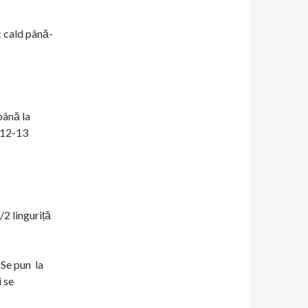
c cald până-
până la
n 12-13
/2 linguriță
 Se pun la
i se