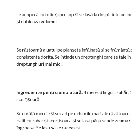
se acoperă cu folie și prosop și se lasă la dospit într-un lo
și dublează volumul.
Se răstoarnă aluatul pe planșeta înfăinată și se frământă 
consistenta dorita. Se întinde un dreptunghi care se taie î
dreptunghiuri mai mici.
Ingrediente pentru umplutură:
4 mere, 3 linguri zahăr, 1
scorțișoară
Se curăță merele și se rad pe ochiurile mari ale răzătoarei.
călit cu zahar și scorțișoară și se lasă până scade zeama ș
îngroașă. Se lasă să se răcească.