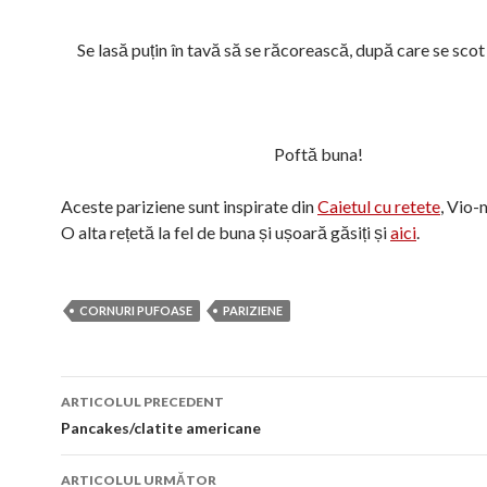
Se lasă puțin în tavă să se răcorească, după care se scot
Poftă buna!
Aceste pariziene sunt inspirate din
Caietul cu retete
, Vio-
O alta rețetă la fel de buna și ușoară găsiți și
aici
.
CORNURI PUFOASE
PARIZIENE
Navigare
ARTICOLUL PRECEDENT
în
Pancakes/clatite americane
articol
ARTICOLUL URMĂTOR