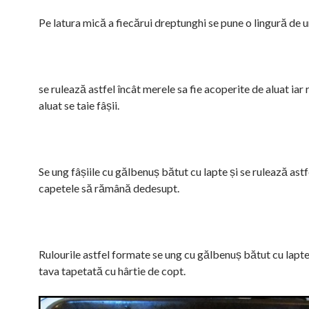
Pe latura mică a fiecărui dreptunghi se pune o lingură de
se rulează astfel încât merele sa fie acoperite de aluat iar 
aluat se taie fâșii.
Se ung fâșiile cu gălbenuș bătut cu lapte și se rulează astf
capetele să rămână dedesupt.
Rulourile astfel formate se ung cu gălbenuș bătut cu lapte 
tava tapetată cu hârtie de copt.