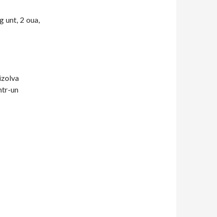
g unt, 2 oua,
dizolva
ntr-un