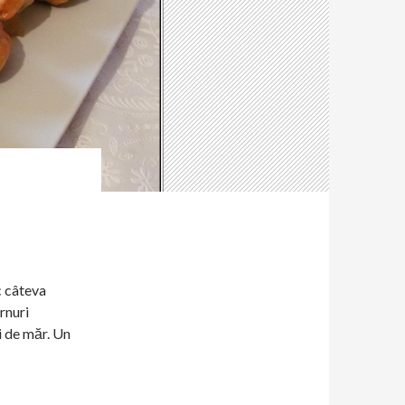
c câteva
rnuri
i de măr. Un