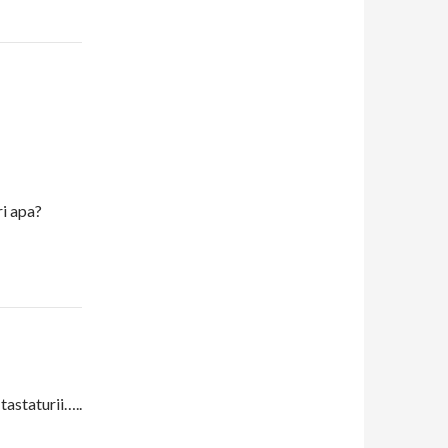
ri apa?
tastaturii…..