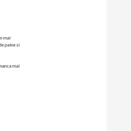
am mai
e paine si
ananca mai