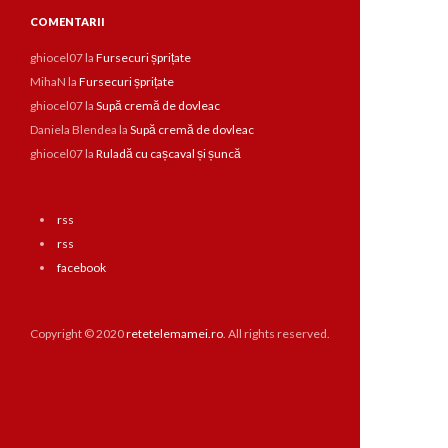
COMENTARII
ghiocel07
la
Fursecuri șprițate
MihaN
la
Fursecuri șprițate
ghiocel07
la
Supă cremă de dovleac
Daniela Blendea
la
Supă cremă de dovleac
ghiocel07
la
Ruladă cu cașcaval și șuncă
rss
rss
facebook
Copyright © 2020
retetelemamei.ro
. All rights reserved.