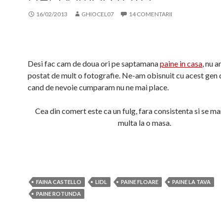
16/02/2013
GHIOCEL07
14 COMENTARII
Desi fac cam de doua ori pe saptamana
paine in casa
, nu 
postat de mult o fotografie. Ne-am obisnuit cu acest gen d
cand de nevoie cumparam nu ne mai place.
Cea din comert este ca un fulg, fara consistenta si se m
multa la o masa.
FAINA CASTELLO
LIDL
PAINE FLOARE
PAINE LA TAVA
PAINE ROTUNDA