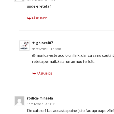
unde-i reteta?
RĂSPUNDE
ghiocel07
31/12/2013 LA 10:30
@monica-este acolo un link, dar ca sa nu cauti it
reteta pe mail. Sa ai un an nou fericit.
RĂSPUNDE
rodica-mihaela
13/01/2016 LA 17:11
De cate ori fac aceasta paine (si o fac aproape zil