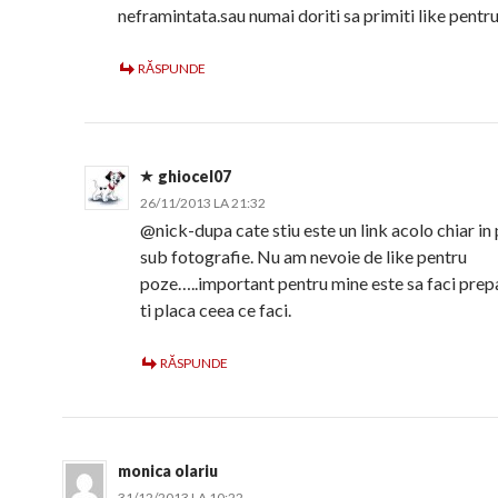
neframintata.sau numai doriti sa primiti like pentru
RĂSPUNDE
ghiocel07
26/11/2013 LA 21:32
@nick-dupa cate stiu este un link acolo chiar in
sub fotografie. Nu am nevoie de like pentru
poze…..important pentru mine este sa faci prepa
ti placa ceea ce faci.
RĂSPUNDE
monica olariu
31/12/2013 LA 10:22