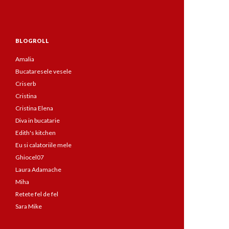
BLOGROLL
Amalia
Bucataresele vesele
Criserb
Cristina
Cristina Elena
Diva in bucatarie
Edith's kitchen
Eu si calatoriile mele
Ghiocel07
Laura Adamache
Miha
Retete fel de fel
Sara Mike