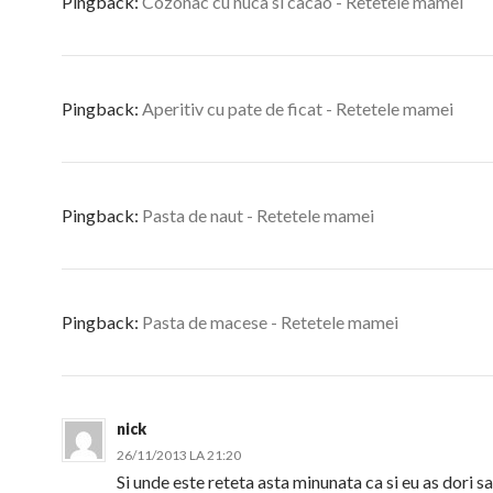
Pingback:
Cozonac cu nuca si cacao - Retetele mamei
Pingback:
Aperitiv cu pate de ficat - Retetele mamei
Pingback:
Pasta de naut - Retetele mamei
Pingback:
Pasta de macese - Retetele mamei
nick
26/11/2013 LA 21:20
Si unde este reteta asta minunata ca si eu as dori sa