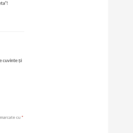
ta”!
 cuvinte și
t marcate cu
*