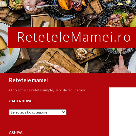
Caută
Retetele mamei
O colectie de retete simple, usor de facut acasa
CAUTA DUPA…
Cauta
dupa…
ARHIVA