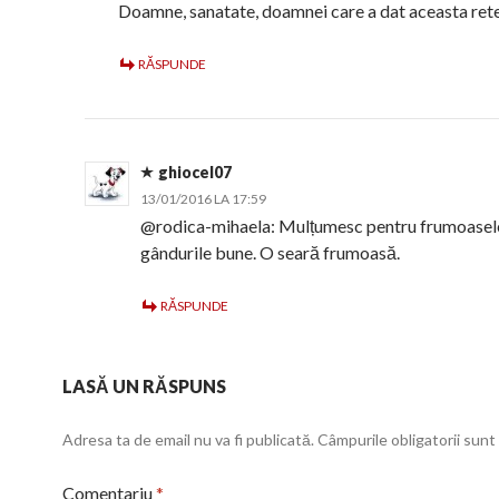
Doamne, sanatate, doamnei care a dat aceasta rete
RĂSPUNDE
ghiocel07
13/01/2016 LA 17:59
@rodica-mihaela: Mulțumesc pentru frumoasele
gândurile bune. O seară frumoasă.
RĂSPUNDE
LASĂ UN RĂSPUNS
Adresa ta de email nu va fi publicată.
Câmpurile obligatorii sun
Comentariu
*