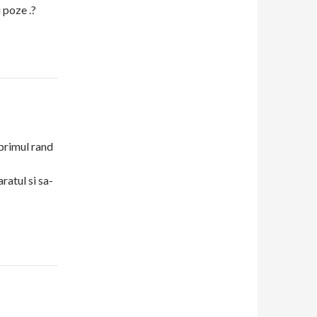
 poze .?
 primul rand
ratul si sa-