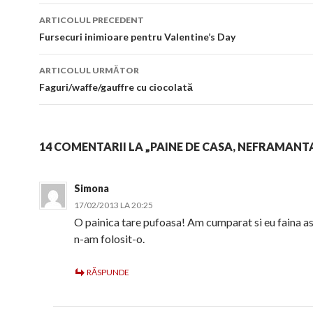
Navigare
ARTICOLUL PRECEDENT
în
Fursecuri inimioare pentru Valentine’s Day
articol
ARTICOLUL URMĂTOR
Faguri/waffe/gauffre cu ciocolată
14 COMENTARII LA „PAINE DE CASA, NEFRAMANT
Simona
17/02/2013 LA 20:25
O painica tare pufoasa! Am cumparat si eu faina as
n-am folosit-o.
RĂSPUNDE