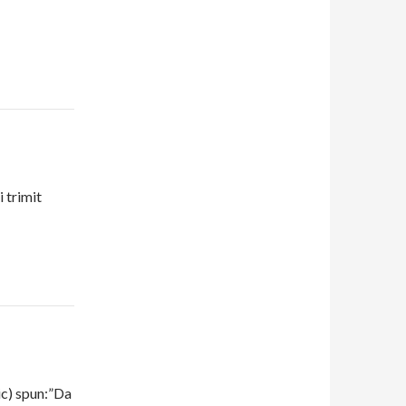
i trimit
nic) spun:”Da