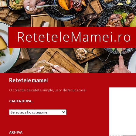
Caută
Retetele mamei
O colectie de retete simple, usor de facut acasa
CAUTA DUPA…
Cauta
dupa…
ARHIVA