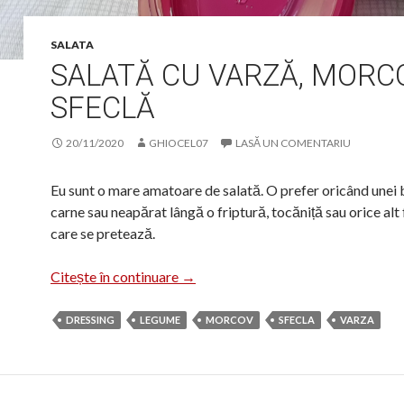
SALATA
SALATĂ CU VARZĂ, MORCO
SFECLĂ
20/11/2020
GHIOCEL07
LASĂ UN COMENTARIU
Eu sunt o mare amatoare de salată. O prefer oricând unei 
carne sau neapărat lângă o friptură, tocăniță sau orice alt f
care se pretează.
Salată cu varză, morcov și sfeclă
Citește în continuare
→
DRESSING
LEGUME
MORCOV
SFECLA
VARZA