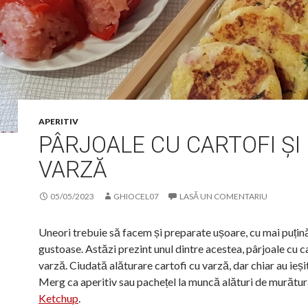
APERITIV
PÂRJOALE CU CARTOFI ȘI
VARZĂ
05/05/2023
GHIOCEL07
LASĂ UN COMENTARIU
Uneori trebuie să facem și preparate ușoare, cu mai puți
gustoase. Astăzi prezint unul dintre acestea, pârjoale cu ca
varză. Ciudată alăturare cartofi cu varză, dar chiar au ieși
Merg ca aperitiv sau pachețel la muncă alături de murătur
Ketchup
.