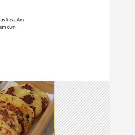
pus încă. Am
edem cum