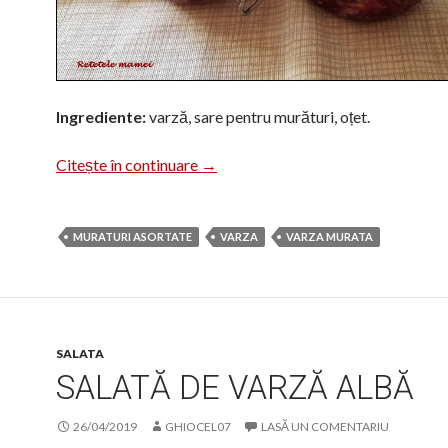
Ingrediente:
varză, sare pentru murături, oțet.
Varză murată tocată la borcan
Citește în continuare
→
MURATURI ASORTATE
VARZA
VARZA MURATA
SALATA
SALATĂ DE VARZĂ ALBĂ
26/04/2019
GHIOCEL07
LASĂ UN COMENTARIU