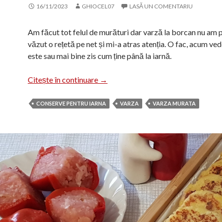
16/11/2023
GHIOCEL07
LASĂ UN COMENTARIU
Am făcut tot felul de murături dar varză la borcan nu am 
văzut o rețetă pe net și mi-a atras atenția. O fac, acum v
este sau mai bine zis cum ține până la iarnă.
Salată de varză pentru iarnă
Citește în continuare
→
CONSERVE PENTRU IARNA
VARZA
VARZA MURATA