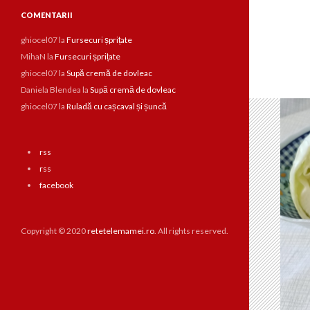
COMENTARII
ghiocel07
la
Fursecuri șprițate
MihaN
la
Fursecuri șprițate
ghiocel07
la
Supă cremă de dovleac
Daniela Blendea
la
Supă cremă de dovleac
ghiocel07
la
Ruladă cu cașcaval și șuncă
rss
rss
facebook
Copyright © 2020
retetelemamei.ro
. All rights reserved.