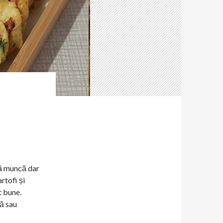
nă muncă dar
rtofi și
t bune.
ă sau