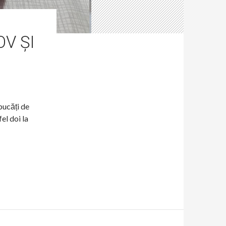
V ȘI
bucăți de
el doi la