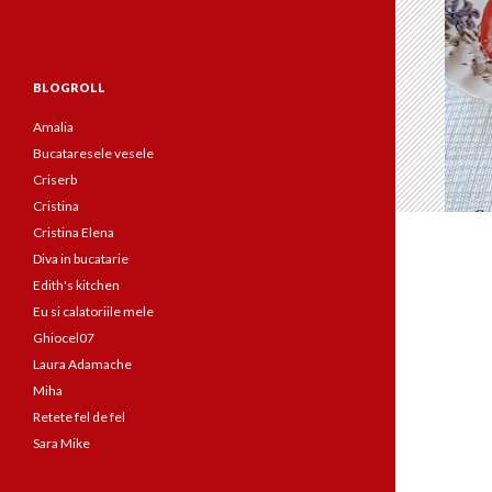
BLOGROLL
Amalia
Bucataresele vesele
Criserb
Cristina
Cristina Elena
Diva in bucatarie
Edith's kitchen
Eu si calatoriile mele
Ghiocel07
Laura Adamache
Miha
Retete fel de fel
Sara Mike