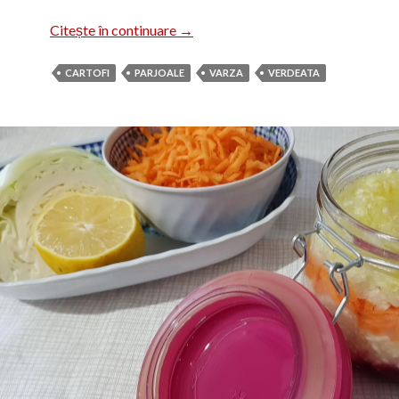
Pârjoale cu cartofi și varză
Citește în continuare
→
CARTOFI
PARJOALE
VARZA
VERDEATA