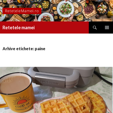
Caută
Retetele mamei
SARI
MENIU
LA
PRINCI
CONȚINUT
Arhive etichete: paine