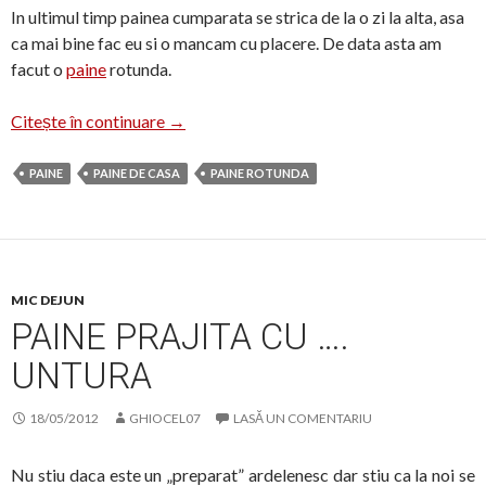
In ultimul timp painea cumparata se strica de la o zi la alta, asa
ca mai bine fac eu si o mancam cu placere. De data asta am
facut o
paine
rotunda.
Paine rotunda de casa
Citește în continuare
→
PAINE
PAINE DE CASA
PAINE ROTUNDA
MIC DEJUN
PAINE PRAJITA CU ….
UNTURA
18/05/2012
GHIOCEL07
LASĂ UN COMENTARIU
Nu stiu daca este un „preparat” ardelenesc dar stiu ca la noi se