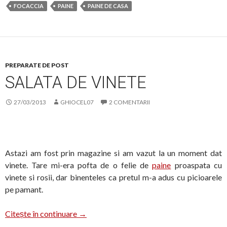
FOCACCIA
PAINE
PAINE DE CASA
PREPARATE DE POST
SALATA DE VINETE
27/03/2013
GHIOCEL07
2 COMENTARII
Astazi am fost prin magazine si am vazut la un moment dat
vinete. Tare mi-era pofta de o felie de
paine
proaspata cu
vinete si rosii, dar binenteles ca pretul m-a adus cu picioarele
pe pamant.
Salata de vinete
Citește în continuare
→