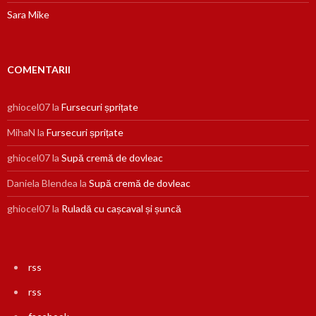
Sara Mike
COMENTARII
ghiocel07
la
Fursecuri șprițate
MihaN
la
Fursecuri șprițate
ghiocel07
la
Supă cremă de dovleac
Daniela Blendea
la
Supă cremă de dovleac
ghiocel07
la
Ruladă cu cașcaval și șuncă
rss
rss