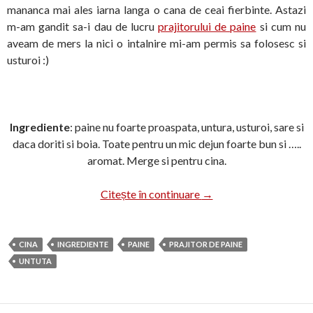
mananca mai ales iarna langa o cana de ceai fierbinte. Astazi
m-am gandit sa-i dau de lucru
prajitorului de paine
si cum nu
aveam de mers la nici o intalnire mi-am permis sa folosesc si
usturoi :)
Ingrediente
: paine nu foarte proaspata, untura, usturoi, sare si
daca doriti si boia. Toate pentru un mic dejun foarte bun si …..
aromat. Merge si pentru cina.
Paine prajita cu …. untu
Citește în continuare
→
CINA
INGREDIENTE
PAINE
PRAJITOR DE PAINE
UNTUTA