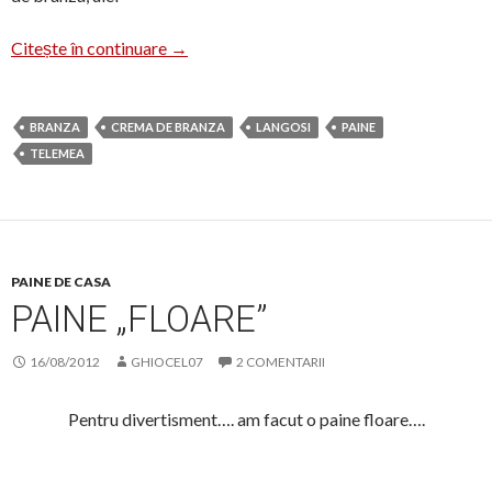
Langosi cu si fara branza
Citește în continuare
→
BRANZA
CREMA DE BRANZA
LANGOSI
PAINE
TELEMEA
PAINE DE CASA
PAINE „FLOARE”
16/08/2012
GHIOCEL07
2 COMENTARII
Pentru divertisment…. am facut o paine floare….