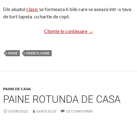
Din aluatul
clasic
se formeaza 6 bile care se aseaza intr-o tava
de tort tapeta cu hartie de copt.
Paine „floare”
Citește în continuare
→
PAINE
PAINE FLOARE
PAINE DE CASA
PAINE ROTUNDA DE CASA
01/08/2012
GHIOCEL07
13 COMENTARII