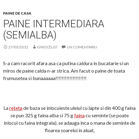
PAINE DE CASA
PAINE INTERMEDIARA
(SEMIALBA)
27/03/2012
GHIOCEL07
UN COMENTARIU
S-a cam racorit afara asa ca putina caldura in bucatarie si un
miros de paine calda n-ar strica. Am facut o paine de toata
frumusetea si bunaaaaaa!!!!!!!!!!!!!!!!!!!!
La
reteta
de baza se inlocuieste uleiul cu lapte si din 400 g faina
se pun 325 g faina alba si 75 g
faina
cu seminte (se poate
inlocui cu faina integrala), se adauga inca o mana de seminte de
floarea soarelui in aluat,