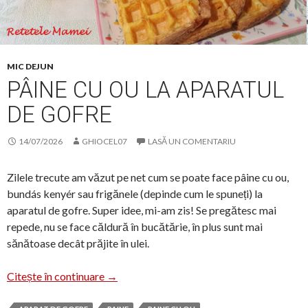
MIC DEJUN
PÂINE CU OU LA APARATUL
DE GOFRE
14/07/2026
GHIOCEL07
LASĂ UN COMENTARIU
Zilele trecute am văzut pe net cum se poate face pâine cu ou,
bundás kenyér sau frigănele (depinde cum le spuneți) la
aparatul de gofre. Super idee, mi-am zis! Se pregătesc mai
repede, nu se face căldură în bucătărie, în plus sunt mai
sănătoase decât prăjite în ulei.
Pâine cu ou la aparatul de gofre
Citește în continuare
→