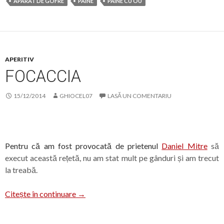
APARAT DE GOFRE
PAINE
PAINE CU OU
APERITIV
FOCACCIA
15/12/2014
GHIOCEL07
LASĂ UN COMENTARIU
Pentru că am fost provocată de prietenul
Daniel Mitre
să
execut această rețetă, nu am stat mult pe gânduri și am trecut
la treabă.
Focaccia
Citește în continuare
→