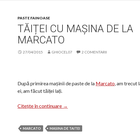
PASTE FAINOASE
TĂIȚEI CU MAȘINA DE LA
MARCATO
27/04/2015
GHIOCEL07
2 COMENTARII
După primirea mașinii de paste de la
Marcato
, am trecut 
ei, am făcut tăiței lați.
Tăiței cu mașina de la Marcato
Citește în continuare
→
MARCATO
MASINA DE TAITEI