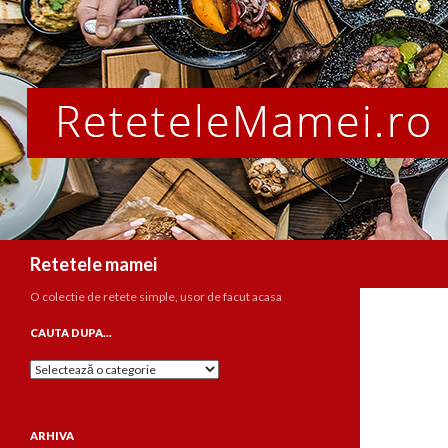
Caută
Retetele mamei
O colectie de retete simple, usor de facut acasa
CAUTA DUPA…
Cauta
dupa…
ARHIVA