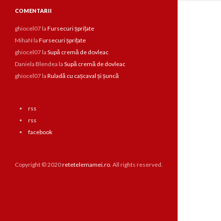
COMENTARII
ghiocel07
la
Fursecuri șprițate
MihaN
la
Fursecuri șprițate
ghiocel07
la
Supă cremă de dovleac
Daniela Blendea
la
Supă cremă de dovleac
ghiocel07
la
Ruladă cu cașcaval și șuncă
rss
rss
facebook
Copyright © 2020
retetelemamei.ro
. All rights reserved.