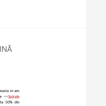
INĂ
ceasta m-am
e
<<
Spirale
nta 50% din