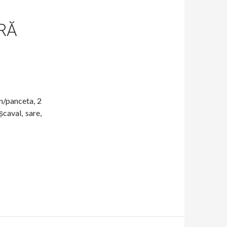
RĂ
on/panceta, 2
șcaval, sare,