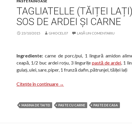
PASTE FAINOASE
TAGLIATELLE (TĂIȚEI LAȚI
SOS DE ARDEI ȘI CARNE
23/10/2015
GHIOCEL07
LASĂ UN COMENTARIU
Ingrediente:
carne de porc/pui, 1 lingură amidon alim
ceapă, 1/2 buc ardei roșu, 3 lingurițe
pastă de ardei
, 1 l
gulaș, ulei, sare, piper, 1 frunză dafin, pătrunjel, tăiței lați
Tagliatelle (tăiței lați) cu sos de ardei
Citește în continuare
→
MASINA DE TAITEI
PASTE CU CARNE
PASTE DE CASA