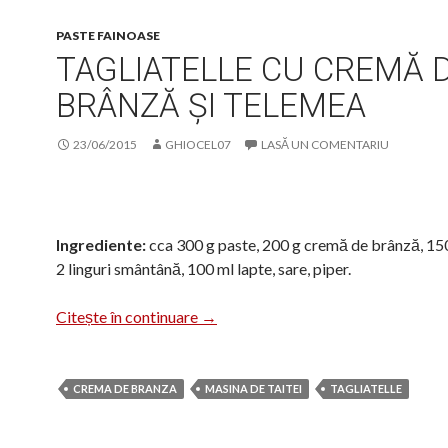
PASTE FAINOASE
TAGLIATELLE CU CREMĂ 
BRÂNZĂ ȘI TELEMEA
23/06/2015
GHIOCEL07
LASĂ UN COMENTARIU
Ingrediente:
cca 300 g paste, 200 g cremă de brânză, 15
2 linguri smântână, 100 ml lapte, sare, piper.
Tagliatelle cu cremă de brânză și t
Citește în continuare
→
CREMA DE BRANZA
MASINA DE TAITEI
TAGLIATELLE