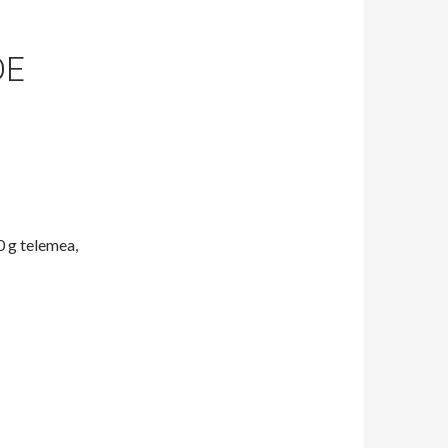
DE
0 g telemea,
elemea