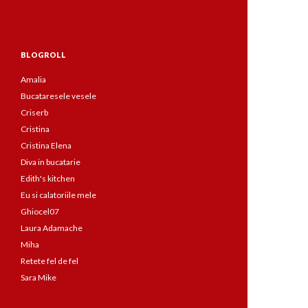
BLOGROLL
Amalia
Bucataresele vesele
Criserb
Cristina
Cristina Elena
Diva in bucatarie
Edith's kitchen
Eu si calatoriile mele
Ghiocel07
Laura Adamache
Miha
Retete fel de fel
Sara Mike