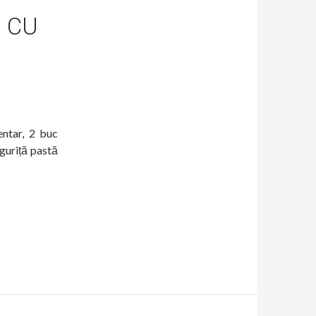
) CU
entar, 2 buc
inguriță pastă
 și carne