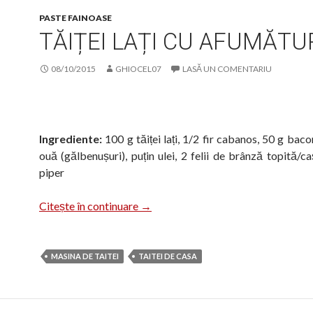
PASTE FAINOASE
TĂIȚEI LAȚI CU AFUMĂTU
08/10/2015
GHIOCEL07
LASĂ UN COMENTARIU
Ingrediente:
100 g tăiței lați, 1/2 fir cabanos, 50 g bac
ouă (gălbenușuri), puțin ulei, 2 felii de brânză topită/ca
piper
Tăiței lați cu afumătură
Citește în continuare
→
MASINA DE TAITEI
TAITEI DE CASA