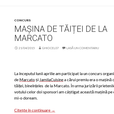
CONCURS
MAȘINA DE TĂIȚEI DE LA
MARCATO
21/04/2015
GHIOCEL07
LASĂ UN COMENTARIU
La începutul lunii aprilie am participat la un concurs organ
de
Marcato
și
JamilaCuisine
a cărui premiu era o mașină 
tăiței, bineînțeles de la Marcato. În urma jurizării prietenil
votului celor doi sponsori am câștigat această mașină pe 
mi-o doream.
Mașina de tăiței de la Marcato
Citește în continuare
→