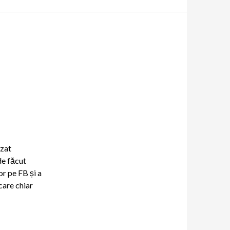
izat
de făcut
or pe FB și a
care chiar