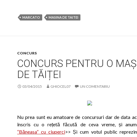
MARCATO
MASINA DE TAITEI
CONCURS
CONCURS PENTRU O MAȘ
DE TĂIȚEI
03/04/2015
GHIOCEL07
UN COMENTARIU
Nu prea sunt eu amatoare de concursuri dar de data a
înscris cu o rețetă făcută de ceva vreme, și anum
“Băneasa” cu ciuperci
>> Și cum votul public reprezi