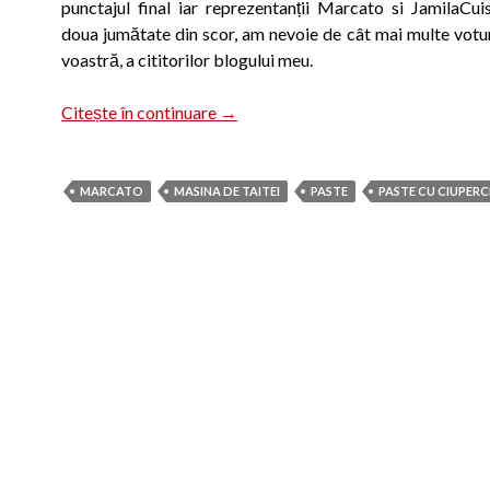
punctajul final iar reprezentanții Marcato si JamilaCui
doua jumătate din scor, am nevoie de cât mai multe votur
voastră, a cititorilor blogului meu.
Concurs pentru o mașină de tăiței
Citește în continuare
→
MARCATO
MASINA DE TAITEI
PASTE
PASTE CU CIUPERC