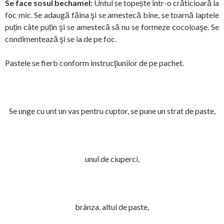
Se face sosul bechamel:
Untul se topește într-o crăticioară la
foc mic. Se adaugă făina şi se amestecă bine, se toarnă
laptele
puțin câte puțin şi se amestecă să nu se formeze cocoloaşe. S
e
condimentează şi se ia de pe foc.
Pastele se fierb conform instrucţiunilor de pe pachet.
Se unge cu unt un vas pentru cuptor, se pune un strat de paste,
unul de ciuperci,
brânza, altul de paste,