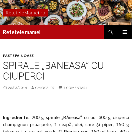
Caută
Retetele mamei
SARI
MENIU
LA
PRINCI
CONȚINUT
PASTE FAINOASE
SPIRALE „BANEASA” CU
CIUPERCI
26/03/2014
GHIOCEL07
7 COMENTARII
Ingrediente:
200 g spirale „Băneasa” cu ou, 300 g ciuperci
champignon proaspete, 1 ceapă, ulei, sare și piper, 150 g
telemea + cascaval,
verdeață
Pentru sos:
150 ml lapte, 40 g