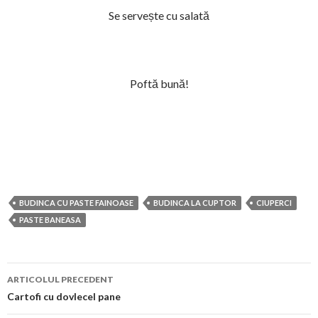
Se servește cu salată
Poftă bună!
BUDINCA CU PASTE FAINOASE
BUDINCA LA CUPTOR
CIUPERCI
PASTE BANEASA
Navigare
ARTICOLUL PRECEDENT
în
Cartofi cu dovlecel pane