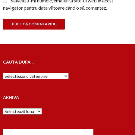
Salvează-mi numele, emailul și site-ul web în acest
navigator pentru data viitoare când o să comentez.
CAUTA DUPA…
Cauta
dupa…
ARHIVA
Arhiva