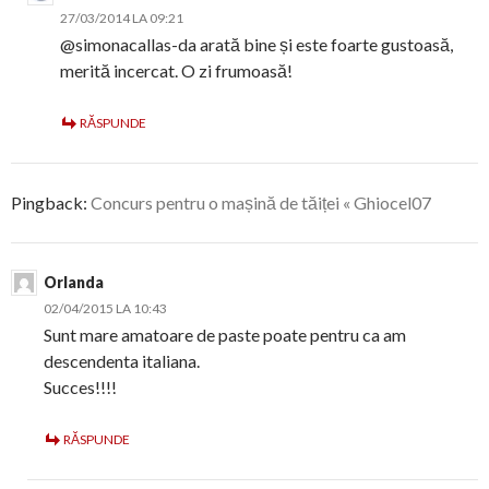
27/03/2014 LA 09:21
@simonacallas-da arată bine și este foarte gustoasă,
merită incercat. O zi frumoasă!
RĂSPUNDE
Pingback:
Concurs pentru o mașină de tăiței « Ghiocel07
Orlanda
02/04/2015 LA 10:43
Sunt mare amatoare de paste poate pentru ca am
descendenta italiana.
Succes!!!!
RĂSPUNDE