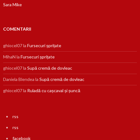
Sara Mike
COMENTARII
ghiocel07
la
Fursecuri șprițate
MihaN
la
Fursecuri șprițate
ghiocel07
la
Supă cremă de dovleac
Daniela Blendea
la
Supă cremă de dovleac
ghiocel07
la
Ruladă cu cașcaval și șuncă
rss
rss
facebook