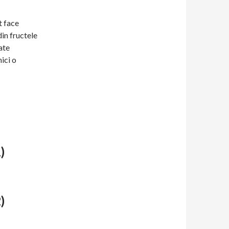
t face
din fructele
ate
ici o
)
)