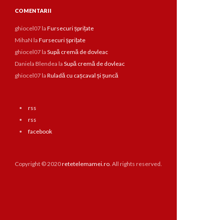
COMENTARII
ghiocel07
la
Fursecuri șprițate
MihaN
la
Fursecuri șprițate
ghiocel07
la
Supă cremă de dovleac
Daniela Blendea
la
Supă cremă de dovleac
ghiocel07
la
Ruladă cu cașcaval și șuncă
rss
rss
facebook
Copyright © 2020
retetelemamei.ro
. All rights reserved.