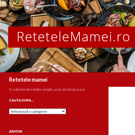
Caută
Retetele mamei
O colectie de retete simple, usor de facut acasa
CAUTA DUPA…
Cauta
dupa…
ARHIVA