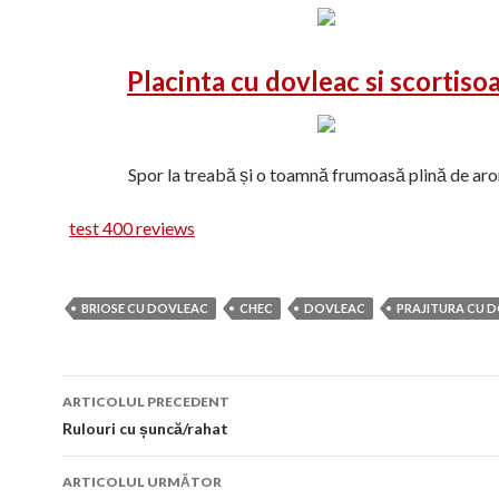
Placinta cu dovleac si scortiso
Spor la treabă și o toamnă frumoasă plină de ar
test 400 reviews
BRIOSE CU DOVLEAC
CHEC
DOVLEAC
PRAJITURA CU 
Navigare
ARTICOLUL PRECEDENT
în
Rulouri cu șuncă/rahat
articol
ARTICOLUL URMĂTOR