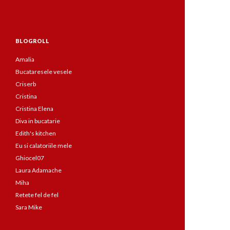
BLOGROLL
Amalia
Bucataresele vesele
Criserb
Cristina
Cristina Elena
Diva in bucatarie
Edith's kitchen
Eu si calatoriile mele
Ghiocel07
Laura Adamache
Miha
Retete fel de fel
Sara Mike