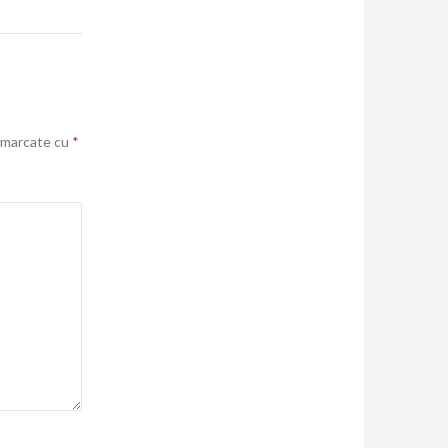
t marcate cu
*