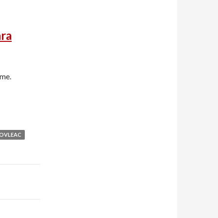
ara
ome.
DOVLEAC