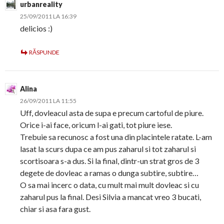
urbanreality
25/09/2011 LA 16:39
delicios :)
RĂSPUNDE
Alina
26/09/2011 LA 11:55
Uff, dovleacul asta de supa e precum cartoful de piure.
Orice i-ai face, oricum l-ai gati, tot piure iese.
Trebuie sa recunosc a fost una din placintele ratate. L-am
lasat la scurs dupa ce am pus zaharul si tot zaharul si
scortisoara s-a dus. Si la final, dintr-un strat gros de 3
degete de dovleac a ramas o dunga subtire, subtire…
O sa mai incerc o data, cu mult mai mult dovleac si cu
zaharul pus la final. Desi Silvia a mancat vreo 3 bucati,
chiar si asa fara gust.