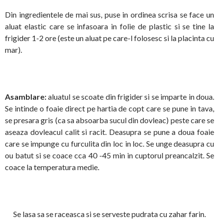
Din ingredientele de mai sus, puse in ordinea scrisa se face un
aluat elastic care se infasoara in folie de plastic si se tine la
frigider 1-2 ore (este un aluat pe care-l folosesc si la placinta cu
mar).
Asamblare:
aluatul se scoate din frigider si se imparte in doua.
Se intinde o foaie direct pe hartia de copt care se pune in tava,
se presara gris (ca sa absoarba sucul din dovleac) peste care se
aseaza dovleacul calit si racit. Deasupra se pune a doua foaie
care se impunge cu furculita din loc in loc. Se unge deasupra cu
ou batut si se coace cca 40 -45 min in cuptorul preancalzit. Se
coace la temperatura medie.
Se lasa sa se raceasca si se serveste pudrata cu zahar farin.