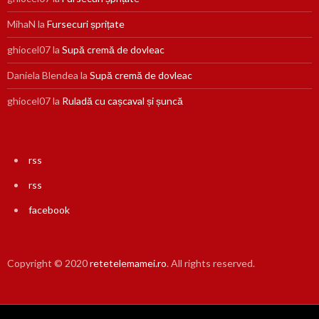
MihaN
la
Fursecuri șprițate
ghiocel07
la
Supă cremă de dovleac
Daniela Blendea
la
Supă cremă de dovleac
ghiocel07
la
Ruladă cu cașcaval și șuncă
rss
rss
facebook
Copyright © 2020
retetelemamei.ro
. All rights reserved.