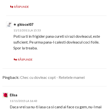
RĂSPUNDE
ghiocel07
11/11/2011 LA 15:53
Poti sa ti in frigider pana cureti si razi dovleacul, este
suficient. Pe urma pana-l calesti dovleacul coci foile.
Spor la treaba.
RĂSPUNDE
Pingback:
Chec cu dovleac copt - Retetele mamei
Elisa
11/11/2015 LA 16:43
Daca vrei sa nu-ti iasa ca si cand ai face cu gem, nu-l mai