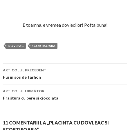
E toamna, e vremea dovlecilor! Pofta buna!
DOVLEAC
SCORTISOARA
Navigare
ARTICOLUL PRECEDENT
în
Pui in sos de tarhon
articol
ARTICOLUL URMĂTOR
Prajitura cu pere si ciocolata
11 COMENTARII LA „PLACINTA CU DOVLEAC SI
SCORTISOARA”