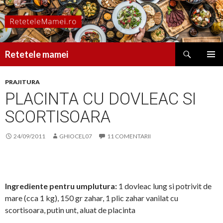
Caută
Retetele mamei
SARI
MENIU
LA
PRINCI
PRAJITURA
CONȚINUT
PLACINTA CU DOVLEAC SI
SCORTISOARA
24/09/2011
GHIOCEL07
11 COMENTARII
Ingrediente pentru umplutura:
1 dovleac lung si potrivit de
mare (cca 1 kg), 150 gr zahar, 1 plic zahar vanilat cu
scortisoara, putin unt, aluat de placinta