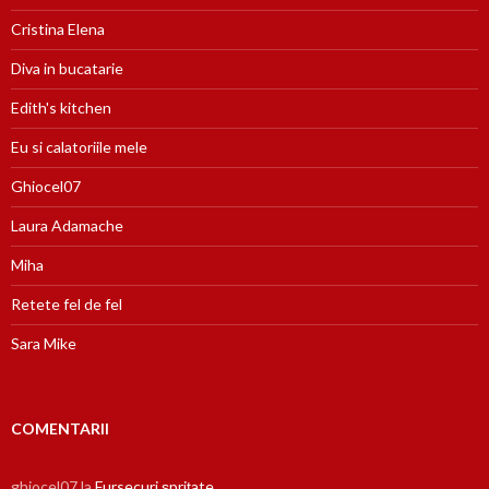
Cristina Elena
Diva in bucatarie
Edith's kitchen
Eu si calatoriile mele
Ghiocel07
Laura Adamache
Miha
Retete fel de fel
Sara Mike
COMENTARII
ghiocel07
la
Fursecuri șprițate