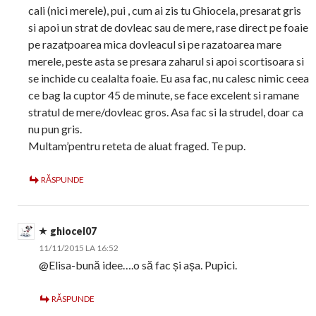
cali (nici merele), pui , cum ai zis tu Ghiocela, presarat gris
si apoi un strat de dovleac sau de mere, rase direct pe foaie
pe razatpoarea mica dovleacul si pe razatoarea mare
merele, peste asta se presara zaharul si apoi scortisoara si
se inchide cu cealalta foaie. Eu asa fac, nu calesc nimic ceea
ce bag la cuptor 45 de minute, se face excelent si ramane
stratul de mere/dovleac gros. Asa fac si la strudel, doar ca
nu pun gris.
Multam’pentru reteta de aluat fraged. Te pup.
RĂSPUNDE
ghiocel07
11/11/2015 LA 16:52
@Elisa-bună idee….o să fac și așa. Pupici.
RĂSPUNDE