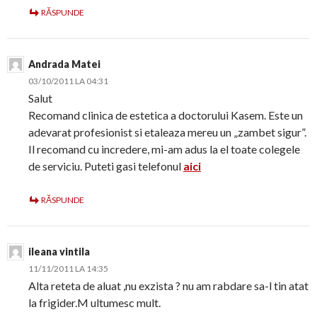
RĂSPUNDE
Andrada Matei
03/10/2011 LA 04:31
Salut
Recomand clinica de estetica a doctorului Kasem. Este un
adevarat profesionist si etaleaza mereu un „zambet sigur”.
Il recomand cu incredere, mi-am adus la el toate colegele
de serviciu. Puteti gasi telefonul
aici
RĂSPUNDE
ileana vintila
11/11/2011 LA 14:35
Alta reteta de aluat ,nu exzista ? nu am rabdare sa-l tin atat
la frigider.M ultumesc mult.