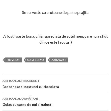
Se serveste cu crutoane de paine prajita.
A fost foarte buna, chiar apreciata de sotul meu, care nu a stiut
din ce este facuta :)
DOVLEAC
SUPA CREMA
ZARZAVAT
Navigare
ARTICOLUL PRECEDENT
în
Bastonase si nasturei cu ciocolata
articol
ARTICOLUL URMĂTOR
Gulas cu carne de pui si galusti