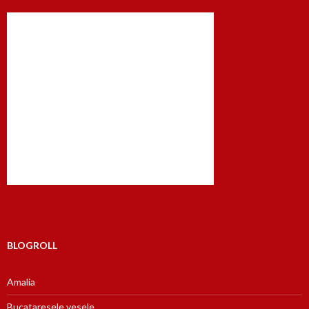
BLOGROLL
Amalia
Bucataresele vesele