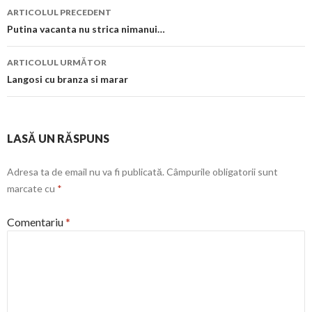
Navigare
ARTICOLUL PRECEDENT
în
Putina vacanta nu strica nimanui…
articol
ARTICOLUL URMĂTOR
Langosi cu branza si marar
LASĂ UN RĂSPUNS
Adresa ta de email nu va fi publicată.
Câmpurile obligatorii sunt
marcate cu
*
Comentariu
*