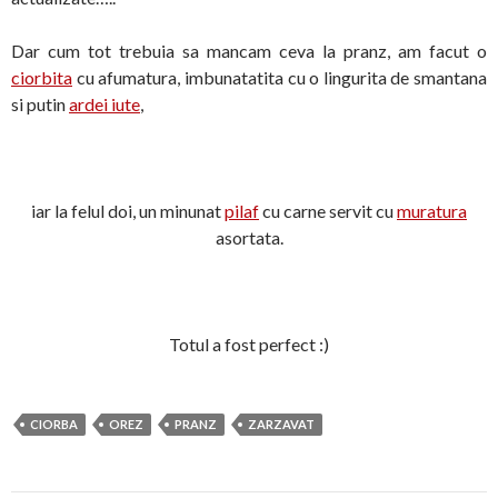
Dar cum tot trebuia sa mancam ceva la pranz, am facut o
ciorbita
cu afumatura, imbunatatita cu o lingurita de smantana
si putin
ardei iute
,
iar la felul doi, un minunat
pilaf
cu carne servit cu
muratura
asortata.
Totul a fost perfect :)
CIORBA
OREZ
PRANZ
ZARZAVAT