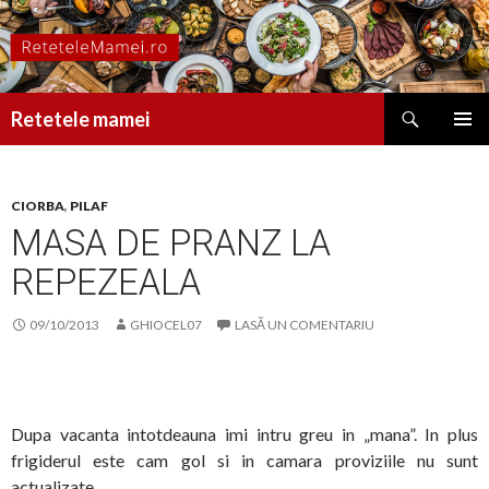
Caută
Retetele mamei
SARI
MENIU
LA
PRINCI
CONȚINUT
CIORBA
,
PILAF
MASA DE PRANZ LA
REPEZEALA
09/10/2013
GHIOCEL07
LASĂ UN COMENTARIU
Dupa vacanta intotdeauna imi intru greu in „mana”. In plus
frigiderul este cam gol si in camara proviziile nu sunt
actualizate…..