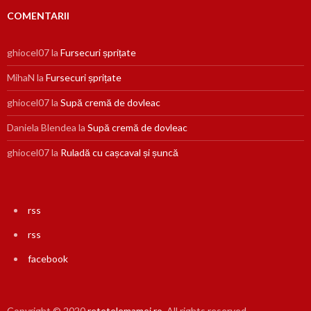
COMENTARII
ghiocel07
la
Fursecuri șprițate
MihaN
la
Fursecuri șprițate
ghiocel07
la
Supă cremă de dovleac
Daniela Blendea
la
Supă cremă de dovleac
ghiocel07
la
Ruladă cu cașcaval și șuncă
rss
rss
facebook
Copyright © 2020
retetelemamei.ro
. All rights reserved.