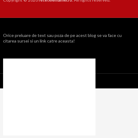
Orice preluare de text sau poza de pe acest blog se va face cu
citarea sursei si un link catre aceasta!
Propulsat cu mândrie de WordPress