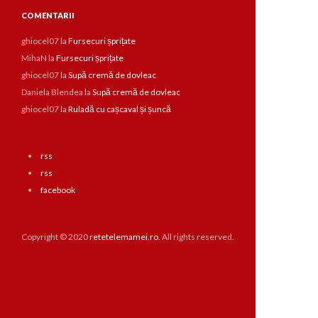
COMENTARII
ghiocel07
la
Fursecuri șprițate
MihaN
la
Fursecuri șprițate
ghiocel07
la
Supă cremă de dovleac
Daniela Blendea
la
Supă cremă de dovleac
ghiocel07
la
Ruladă cu cașcaval și șuncă
rss
rss
facebook
Copyright © 2020
retetelemamei.ro
. All rights reserved.