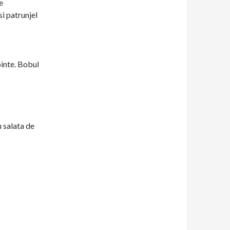
e
si patrunjel
binte. Bobul
 salata de