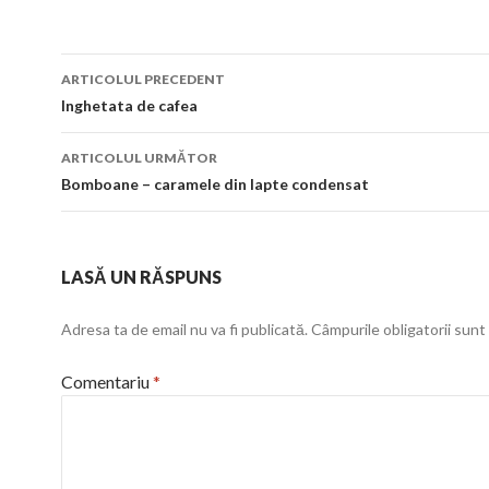
Navigare
ARTICOLUL PRECEDENT
în
Inghetata de cafea
articol
ARTICOLUL URMĂTOR
Bomboane – caramele din lapte condensat
LASĂ UN RĂSPUNS
Adresa ta de email nu va fi publicată.
Câmpurile obligatorii sun
Comentariu
*