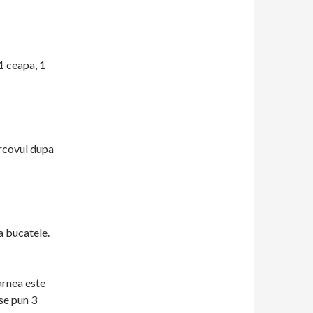
1 ceapa, 1
orcovul dupa
a bucatele.
arnea este
se pun 3