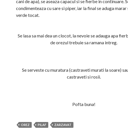
cani de apa), se aseaza capacul si se fierbe in continuare. S
condimenteaza cu sare si piper, iar la final se aduga marar 
verde tocat.
Se lasa sa mai dea un clocot, la nevoie se adauga apa fier
de orezul trebuie sa ramana intreg.
Se serveste cu muratura (castraveti murati la soare) sau
castraveti si rosii.
Pofta buna!
OREZ
PILAF
ZARZAVAT