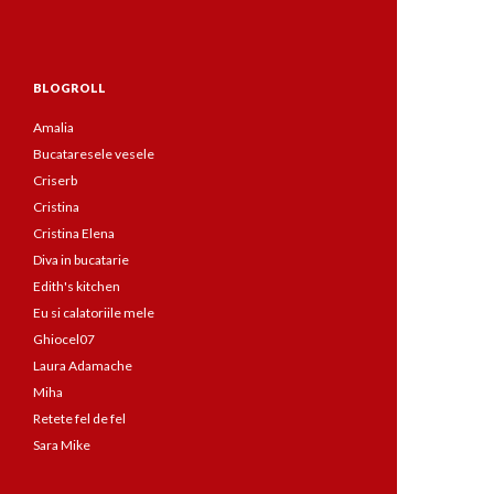
BLOGROLL
Amalia
Bucataresele vesele
Criserb
Cristina
Cristina Elena
Diva in bucatarie
Edith's kitchen
Eu si calatoriile mele
Ghiocel07
Laura Adamache
Miha
Retete fel de fel
Sara Mike