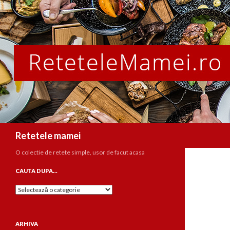
Caută
Retetele mamei
O colectie de retete simple, usor de facut acasa
CAUTA DUPA…
Cauta
dupa…
ARHIVA