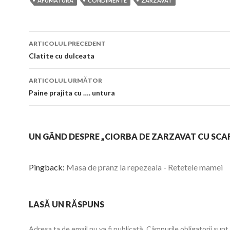
AFUMATURA
CONDIMENTE
ZARZAVAT
Navigare
ARTICOLUL PRECEDENT
în
Clatite cu dulceata
articol
ARTICOLUL URMĂTOR
Paine prajita cu …. untura
UN GÂND DESPRE „CIORBA DE ZARZAVAT CU SCA
Pingback:
Masa de pranz la repezeala - Retetele mamei
LASĂ UN RĂSPUNS
Adresa ta de email nu va fi publicată.
Câmpurile obligatorii sun