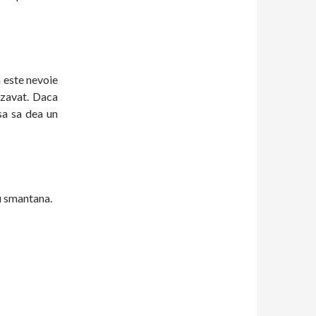
a este nevoie
rzavat. Daca
sa sa dea un
cu smantana.