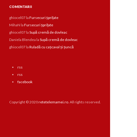
COMENTARII
ghiocel07
la
Fursecuri șprițate
MihaN
la
Fursecuri șprițate
ghiocel07
la
Supă cremă de dovleac
Daniela Blendea
la
Supă cremă de dovleac
ghiocel07
la
Ruladă cu cașcaval și șuncă
rss
rss
facebook
Copyright © 2020
retetelemamei.ro
. All rights reserved.