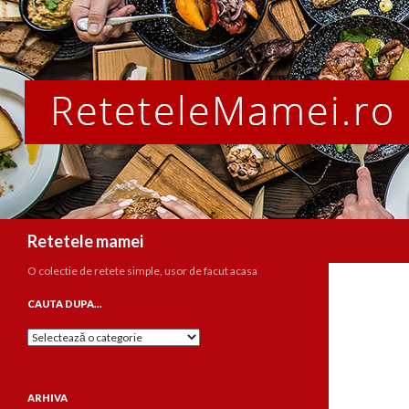
Caută
Retetele mamei
O colectie de retete simple, usor de facut acasa
CAUTA DUPA…
Cauta
dupa…
ARHIVA