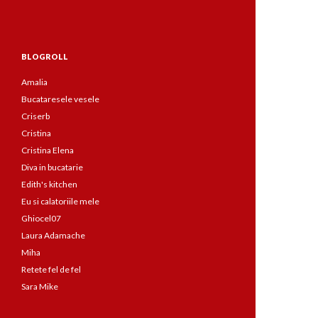
BLOGROLL
Amalia
Bucataresele vesele
Criserb
Cristina
Cristina Elena
Diva in bucatarie
Edith's kitchen
Eu si calatoriile mele
Ghiocel07
Laura Adamache
Miha
Retete fel de fel
Sara Mike