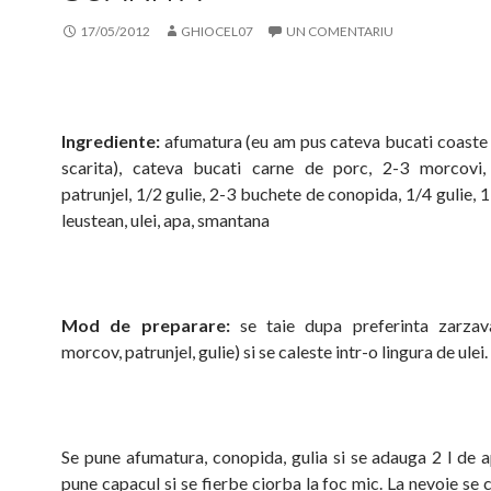
17/05/2012
GHIOCEL07
UN COMENTARIU
Ingrediente:
afumatura (eu am pus cateva bucati coaste
scarita), cateva bucati carne de porc, 2-3 morcovi,
patrunjel, 1/2 gulie, 2-3 buchete de conopida, 1/4 gulie, 1
leustean, ulei, apa, smantana
Mod de preparare:
se taie dupa preferinta zarzava
morcov, patrunjel, gulie) si se caleste intr-o lingura de ulei.
Se pune afumatura, conopida, gulia si se adauga 2 l de a
pune capacul si se fierbe ciorba la foc mic. La nevoie se