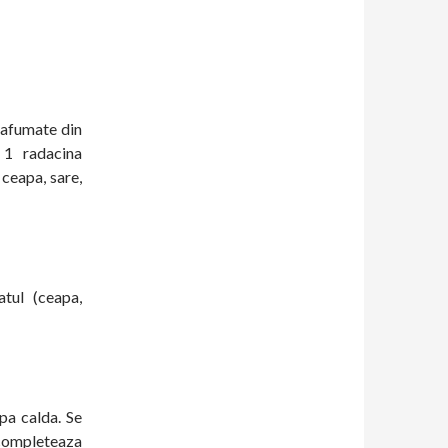
 afumate din
 1 radacina
 ceapa, sare,
tul (ceapa,
pa calda. Se
 completeaza