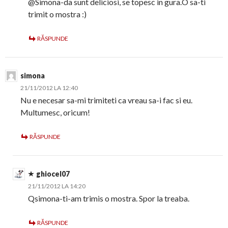
@Simona-da sunt deliciosi, se topesc in gura.O sa-ti
trimit o mostra :)
RĂSPUNDE
simona
21/11/2012 LA 12:40
Nu e necesar sa-mi trimiteti ca vreau sa-i fac si eu.
Multumesc, oricum!
RĂSPUNDE
ghiocel07
21/11/2012 LA 14:20
Qsimona-ti-am trimis o mostra. Spor la treaba.
RĂSPUNDE