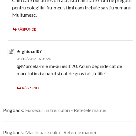
Cam cate bucati ies din aceasta cantitate ? Am de pregatit
pentru colegiilui fiu-meu si imi cam trebuie sa stiu numarul.
Multumesc.
RĂSPUNDE
ghiocel07
01/12/2012 LA 01:26
@Marcela-mie mi-au iesit 20. Acum depinde cat de
mare intinzi aluatul si cat de gros tai „feliile”.
RĂSPUNDE
Pingback:
Fursecuri in trei culori - Retetele mamei
Pingback:
Martisoare dulci - Retetele mamei