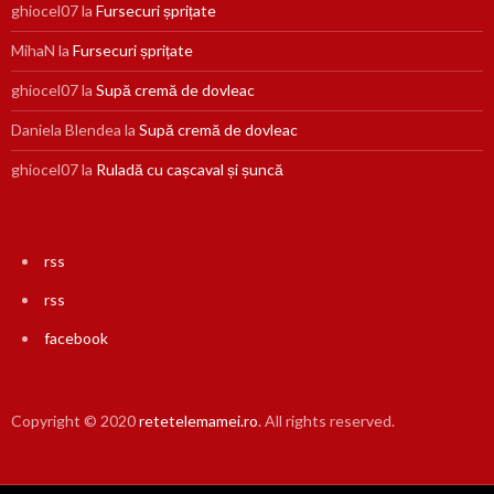
ghiocel07
la
Fursecuri șprițate
MihaN
la
Fursecuri șprițate
ghiocel07
la
Supă cremă de dovleac
Daniela Blendea
la
Supă cremă de dovleac
ghiocel07
la
Ruladă cu cașcaval și șuncă
rss
rss
facebook
Copyright © 2020
retetelemamei.ro
. All rights reserved.