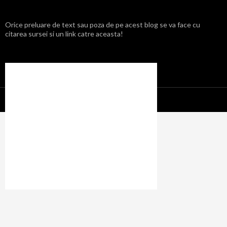
Orice preluare de text sau poza de pe acest blog se va face cu
citarea sursei si un link catre aceasta!
Propulsat cu mândrie de WordPress