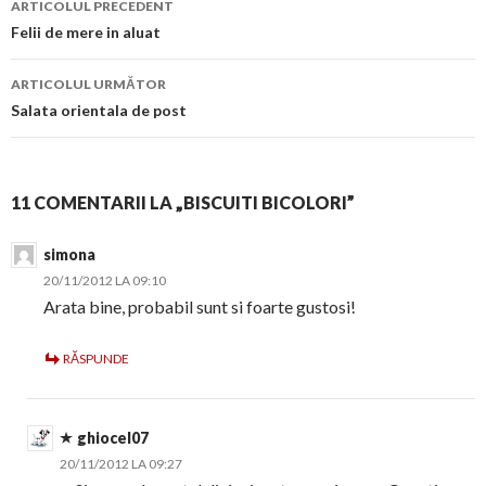
ARTICOLUL PRECEDENT
în
Felii de mere in aluat
articol
ARTICOLUL URMĂTOR
Salata orientala de post
11 COMENTARII LA „BISCUITI BICOLORI”
simona
20/11/2012 LA 09:10
Arata bine, probabil sunt si foarte gustosi!
RĂSPUNDE
ghiocel07
20/11/2012 LA 09:27