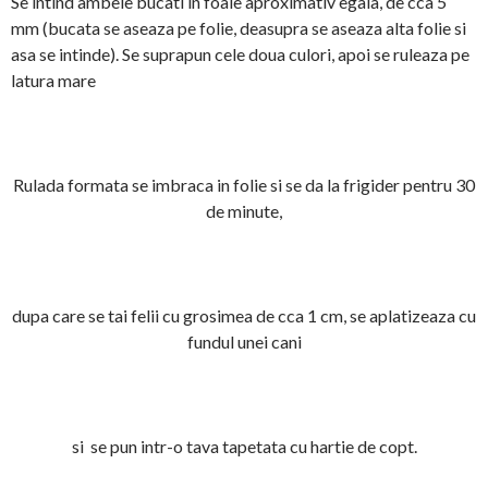
Se intind ambele bucati in foaie aproximativ egala, de cca 5
mm (bucata se aseaza pe folie, deasupra se aseaza alta folie si
asa se intinde). Se suprapun cele doua culori, apoi se ruleaza pe
latura mare
Rulada formata se imbraca in folie si se da la frigider pentru 30
de minute,
dupa care se tai felii cu grosimea de cca 1 cm, se aplatizeaza cu
fundul unei cani
si se pun intr-o tava tapetata cu hartie de copt.