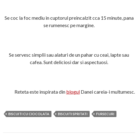
Se coc la foc mediu in cuptorul preincalzit cca 15 minute, pana
se rumenesc pe margine.
Se servesc simplii sau alaturi de un pahar cu ceai, lapte sau
cafea. Sunt deliciosi dar si aspectuosi.
Reteta este inspirata din
blogul
Danei careia-i multumesc.
BISCUITI CU CIOCOLATA
BISCUITI SPRITATI
FURSECURI
Navigare