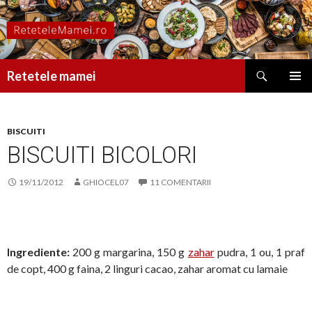
Caută
Retetele mamei
SARI
MENIU
LA
PRINCI
CONȚINUT
BISCUITI
BISCUITI BICOLORI
19/11/2012
GHIOCEL07
11 COMENTARII
Ingrediente:
200 g margarina, 150 g
zahar
pudra, 1 ou, 1 praf
de copt, 400 g faina, 2 linguri cacao, zahar aromat cu lamaie