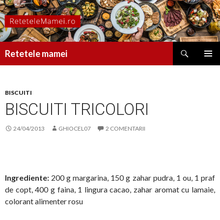
Caută
Retetele mamei
SARI
MENIU
LA
PRINCI
CONȚINUT
BISCUITI
BISCUITI TRICOLORI
24/04/2013
GHIOCEL07
2 COMENTARII
Ingrediente:
200 g margarina, 150 g zahar pudra, 1 ou, 1 praf
de copt, 400 g faina, 1 lingura cacao, zahar aromat cu lamaie,
colorant alimenter rosu