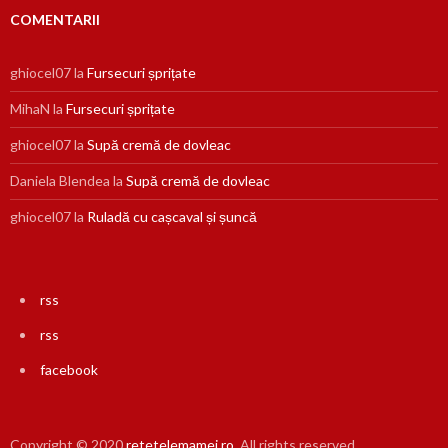
COMENTARII
ghiocel07
la
Fursecuri șprițate
MihaN
la
Fursecuri șprițate
ghiocel07
la
Supă cremă de dovleac
Daniela Blendea
la
Supă cremă de dovleac
ghiocel07
la
Ruladă cu cașcaval și șuncă
rss
rss
facebook
Copyright © 2020
retetelemamei.ro
. All rights reserved.