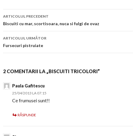
Navigare
ARTICOLUL PRECEDENT
în
Biscuiti cu mar, scortisoara, nuca si fulgi de ovaz
articol
ARTICOLUL URMĂTOR
Fursecuri pistruiate
2 COMENTARII LA „BISCUITI TRICOLORI”
Paula Gafitescu
25/04/2013 LA 07:15
Ce frumusei sunt!!
RĂSPUNDE