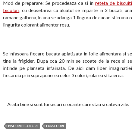
Mod de preparare: Se procedeaza ca si in
reteta de biscuiti
bicolori
, cu deosebirea ca aluatul se imparte in 3 bucati, una
ramane galbena, in una se adauga 1 lingura de cacao si in una o
lingurita colorant alimenter rosu.
Se infasoara fiecare bucata aplatizata in folie alimentara si se
tine la frigider. Dupa cca 20 min se scoate de la rece si se
intinde pe planseta infainata. De aici dam liber imaginatiei
fiecaruia prin suprapunerea celor 3 culori, rularea si taierea.
Arata bine si sunt fursecuri crocante care stau si cateva zile.
BISCURI BICOLORI
FURSECURI