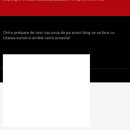
Orice preluare de text sau poza de pe acest blog se va face cu
citarea sursei si un link catre aceasta!
Propulsat cu mândrie de WordPress