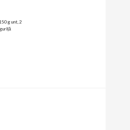
150 g unt, 2
nguriță