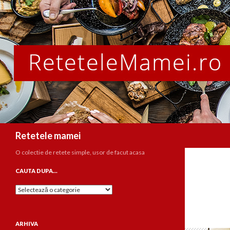
Caută
Retetele mamei
O colectie de retete simple, usor de facut acasa
CAUTA DUPA…
Cauta
dupa…
ARHIVA