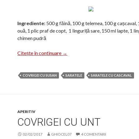
Ingrediente:
500 g făină, 100 g telemea, 100 g cașcaval, 
ouă, 1 plic praf de copt, 1 linguriță sare, 150 ml lapte, 1 li
chimen pudră
Sărățele cu telemea și cașcaval
Citește în continuare
→
COVRIGEI CU SUSAN
SARATELE
SARATELE CU CASCAVAL
APERITIV
COVRIGEI CU UNT
02/02/2017
GHIOCEL07
4 COMENTARII