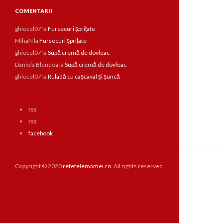
COMENTARII
ghiocel07
la
Fursecuri șprițate
MihaN
la
Fursecuri șprițate
ghiocel07
la
Supă cremă de dovleac
Daniela Blendea
la
Supă cremă de dovleac
ghiocel07
la
Ruladă cu cașcaval și șuncă
rss
rss
facebook
Copyright © 2020
retetelemamei.ro
. All rights reserved.