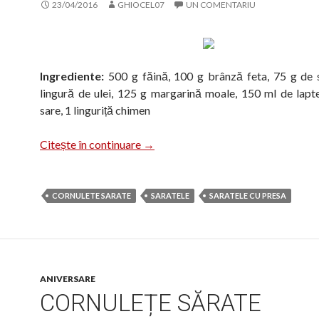
23/04/2016
GHIOCEL07
UN COMENTARIU
Ingrediente:
500 g făină, 100 g brânză feta, 75 g de 
lingură de ulei, 125 g margarină moale, 150 ml de lapte,
sare, 1 linguriță chimen
Sărățele cu brânză și chimen, făcute
Citește în continuare
→
CORNULETE SARATE
SARATELE
SARATELE CU PRESA
ANIVERSARE
CORNULEȚE SĂRATE