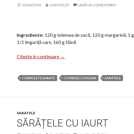
10/04/2016
GHIOCEL07
LASĂ UN COMENTARIU
Ingrediente:
120 g telemea de vacă, 120 g margarină, 1 
1/2 linguriță sare, 160 g făină
Cornulețe sărate
Citește în continuare
→
CORNULETE SARATE
COVRIGEI CU SUSAN
SARATELE
SARATELE
SĂRĂȚELE CU IAURT