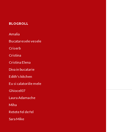
BLOGROLL
Amalia
Bucataresele vesele
Criserb
Cristina
Cristina Elena
Diva in bucatarie
Edith's kitchen
Eu si calatoriile mele
Ghiocel07
Laura Adamache
Miha
Retete fel de fel
Sara Mike