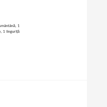
smântână, 1
 1 linguriță
 cu presa