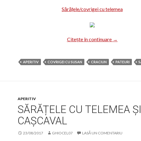
Sărățele/covrigei cu telemea
Covrigei, sără
Citește în continuare
→
APERITIV
COVRIGEI CU SUSAN
CRACIUN
PATEURI
S
APERITIV
SĂRĂȚELE CU TELEMEA Ș
CAȘCAVAL
23/08/2017
GHIOCEL07
LASĂ UN COMENTARIU