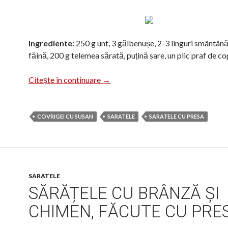
Ingrediente:
250 g unt, 3 gălbenușe, 2-3 linguri smântână
făină, 200 g telemea sărată, puțină sare, un plic praf de co
Covrigei cu unt
Citește în continuare
→
COVRIGEI CU SUSAN
SARATELE
SARATELE CU PRESA
SARATELE
SĂRĂȚELE CU BRÂNZĂ ȘI
CHIMEN, FĂCUTE CU PRE