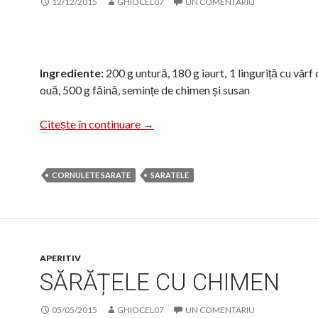
12/12/2015
GHIOCEL07
UN COMENTARIU
Ingrediente:
200 g untură, 180 g iaurt, 1 linguriță cu vârf 
ouă, 500 g făină, semințe de chimen și susan
Sărățele cu iaurt
Citește în continuare
→
CORNULETE SARATE
SARATELE
APERITIV
SĂRĂȚELE CU CHIMEN
05/05/2015
GHIOCEL07
UN COMENTARIU