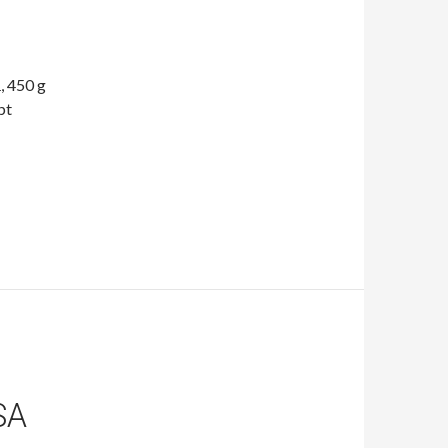
, 450 g
pt
SA