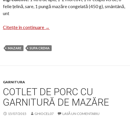
felie țelină, sare, 1 pungă mazăre congelată (450 g), smântână,
unt
Supă cremă de mazăre
Citește în continuare
→
MAZARE
SUPA CREMA
GARNITURA
COTLET DE PORC CU
GARNITURĂ DE MAZĂRE
15/07/2015
GHIOCEL07
LASĂ UN COMENTARIU