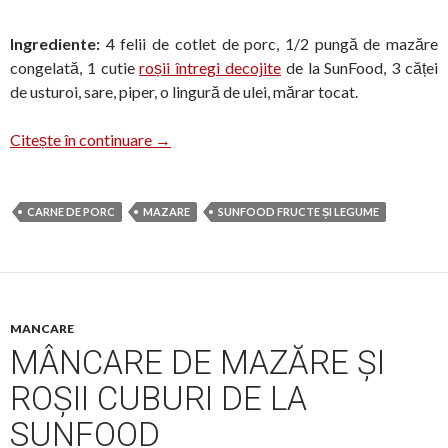
Ingrediente:
4 felii de cotlet de porc, 1/2 pungă de mazăre
congelată, 1 cutie
roșii întregi decojite
de la SunFood, 3 căței
de usturoi, sare, piper, o lingură de ulei, mărar tocat.
Cotlet de porc cu garnitură de mazăre
Citește în continuare
→
CARNE DE PORC
MAZARE
SUNFOOD FRUCTE ȘI LEGUME
MANCARE
MÂNCARE DE MAZĂRE ȘI
ROȘII CUBURI DE LA
SUNFOOD