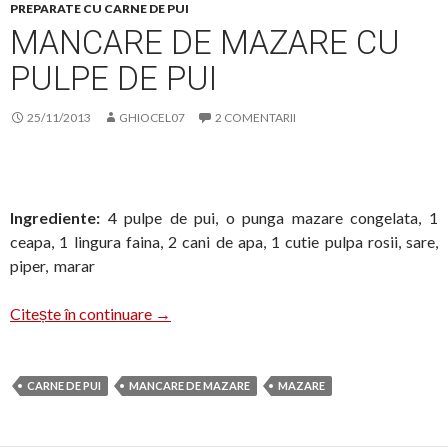
PREPARATE CU CARNE DE PUI
MANCARE DE MAZARE CU
PULPE DE PUI
25/11/2013
GHIOCEL07
2 COMENTARII
Ingrediente:
4 pulpe de pui, o punga mazare congelata, 1
ceapa, 1 lingura faina, 2 cani de apa, 1 cutie pulpa rosii, sare,
piper, marar
Mancare de mazare cu pulpe de pui
Citește în continuare
→
CARNE DE PUI
MANCARE DE MAZARE
MAZARE