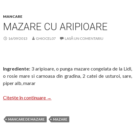
MANCARE
MAZARE CU ARIPIOARE
16/09/2013
GHIOCEL07
LASĂ UN COMENTARIU
Ingrediente:
3 aripioare, o punga mazare congelata de la Lidl,
o rosie mare si carnoasa din gradina, 2 catei de usturoi, sare,
piper alb, marar
Mazare cu aripioare
Citește în continuare
→
MANCARE DE MAZARE
MAZARE