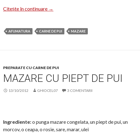
Mazare cu carne de pui si carnat
Citește în continuare
→
AFUMATURA
CARNE DE PUI
MAZARE
PREPARATE CU CARNE DE PUI
MAZARE CU PIEPT DE PUI
13/10/2012
GHIOCEL07
3 COMENTARII
Ingrediente:
o punga mazare congelata, un piept de pui, un
morcov, o ceapa, o rosie, sare, marar, ulei