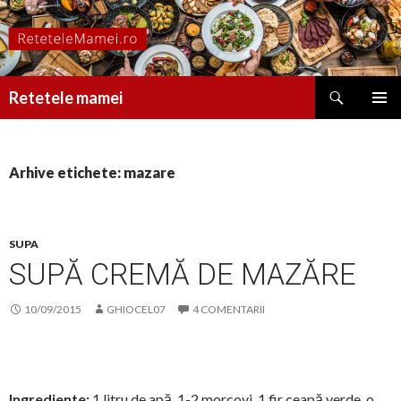
Caută
Retetele mamei
SARI
MENIU
LA
PRINCI
CONȚINUT
Arhive etichete: mazare
SUPA
SUPĂ CREMĂ DE MAZĂRE
10/09/2015
GHIOCEL07
4 COMENTARII
Ingrediente:
1 litru de apă, 1-2 morcovi, 1 fir ceapă verde, o