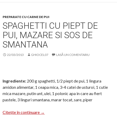
PREPARATE CU CARNE DE PUI
SPAGHETTI CU PIEPT DE
PUI, MAZARE SI SOS DE
SMANTANA
22/03/2013
GHIOCEL07
LASĂ UN COMENTARIU
Ingrediente:
200 g spaghetti, 1/2 piept de pui, 1 lingura
amidon alimentar, 1 ceapa mica, 3-4 catei de usturoi, 1 cutie
mica mazare, putin unt, ulei, 1 polonic apa in care au fiert
pastele, 3 linguri smantana, marar tocat, sare, piper
Spaghetti cu piept de pui, mazare si sos de
Citește în continuare
→