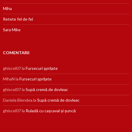
Miha
Retete fel de fel
Sara Mike
COMENTARII
ghiocel07
la
Fursecuri șprițate
MihaN
la
Fursecuri șprițate
ghiocel07
la
Supă cremă de dovleac
Daniela Blendea
la
Supă cremă de dovleac
ghiocel07
la
Ruladă cu cașcaval și șuncă