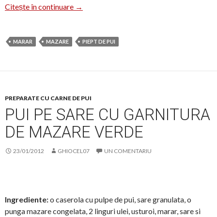
Mazare cu piept de pui
Citește în continuare
→
MARAR
MAZARE
PIEPT DE PUI
PREPARATE CU CARNE DE PUI
PUI PE SARE CU GARNITURA
DE MAZARE VERDE
23/01/2012
GHIOCEL07
UN COMENTARIU
Ingrediente:
o caserola cu pulpe de pui, sare granulata, o
punga mazare congelata, 2 linguri ulei, usturoi, marar, sare si