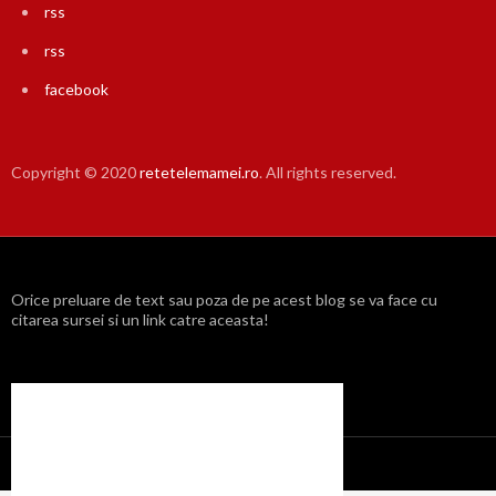
rss
rss
facebook
Copyright © 2020
retetelemamei.ro
. All rights reserved.
Orice preluare de text sau poza de pe acest blog se va face cu
citarea sursei si un link catre aceasta!
Propulsat cu mândrie de WordPress