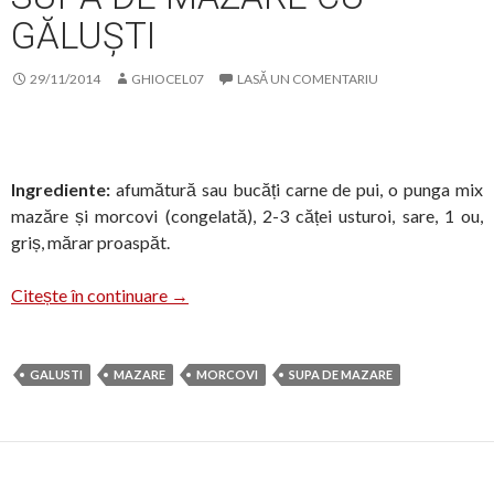
GĂLUȘTI
29/11/2014
GHIOCEL07
LASĂ UN COMENTARIU
Ingrediente:
afumătură sau bucăți carne de pui, o punga mix
mazăre și morcovi (congelată), 2-3 căței usturoi, sare, 1 ou,
griș, mărar proaspăt.
Supă de mazăre cu găluști
Citește în continuare
→
GALUSTI
MAZARE
MORCOVI
SUPA DE MAZARE