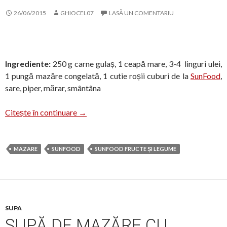
26/06/2015
GHIOCEL07
LASĂ UN COMENTARIU
Ingrediente:
250 g carne gulaș, 1 ceapă mare, 3-4 linguri ulei,
1 pungă mazăre congelată, 1 cutie roșii cuburi de la
SunFood
,
sare, piper, mărar, smântâna
Mâncare de mazăre și roșii cuburi de la S
Citește în continuare
→
MAZARE
SUNFOOD
SUNFOOD FRUCTE ȘI LEGUME
SUPA
SUPĂ DE MAZĂRE CU