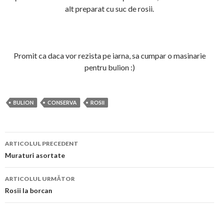
alt preparat cu suc de rosii.
Promit ca daca vor rezista pe iarna, sa cumpar o masinarie
pentru bulion :)
BULION
CONSERVA
ROSII
Navigare
ARTICOLUL PRECEDENT
în
Muraturi asortate
articol
ARTICOLUL URMĂTOR
Rosii la borcan