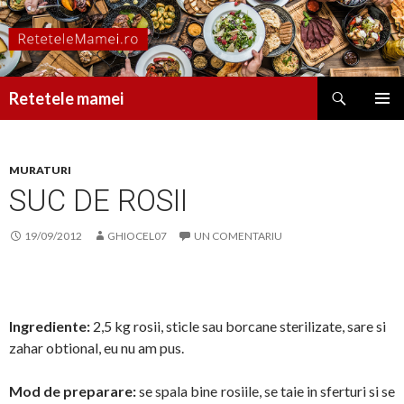
Caută
Retetele mamei
SARI
MENIU
LA
PRINCI
CONȚINUT
MURATURI
SUC DE ROSII
19/09/2012
GHIOCEL07
UN COMENTARIU
Ingrediente:
2,5 kg rosii, sticle sau borcane sterilizate, sare si
zahar obtional, eu nu am pus.
Mod de preparare:
se spala bine rosiile, se taie in sferturi si se