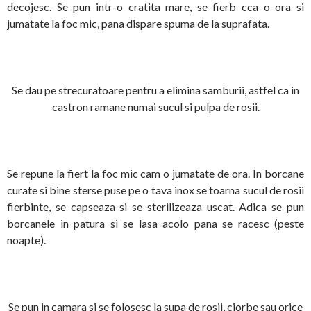
decojesc. Se pun intr-o cratita mare, se fierb cca o ora si
jumatate la foc mic, pana dispare spuma de la suprafata.
Se dau pe strecuratoare pentru a elimina samburii, astfel ca in
castron ramane numai sucul si pulpa de rosii.
Se repune la fiert la foc mic cam o jumatate de ora. In borcane
curate si bine sterse puse pe o tava inox se toarna sucul de rosii
fierbinte, se capseaza si se sterilizeaza uscat. Adica se pun
borcanele in patura si se lasa acolo pana se racesc (peste
noapte).
Se pun in camara si se folosesc la supa de rosii, ciorbe sau orice