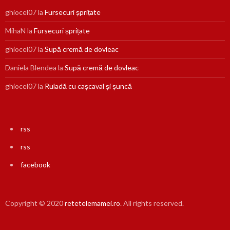
ghiocel07
la
Fursecuri șprițate
MihaN
la
Fursecuri șprițate
ghiocel07
la
Supă cremă de dovleac
Daniela Blendea
la
Supă cremă de dovleac
ghiocel07
la
Ruladă cu cașcaval și șuncă
rss
rss
facebook
Copyright © 2020
retetelemamei.ro
. All rights reserved.