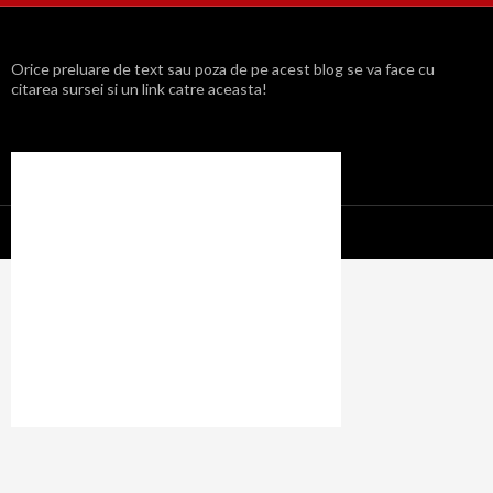
Orice preluare de text sau poza de pe acest blog se va face cu
citarea sursei si un link catre aceasta!
Propulsat cu mândrie de WordPress