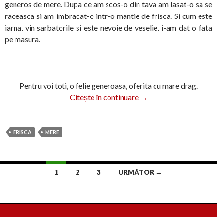
generos de mere. Dupa ce am scos-o din tava am lasat-o sa se
raceasca si am imbracat-o intr-o mantie de frisca. Si cum este
iarna, vin sarbatorile si este nevoie de veselie, i-am dat o fata
pe masura.
Pentru voi toti, o felie generoasa, oferita cu mare drag.
Un tort vesel
Citește în continuare
→
FRISCA
MERE
Navigare
1
2
3
URMĂTOR →
în
articole