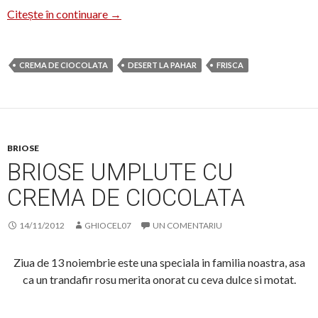
Desert la pahar
Citește în continuare
→
CREMA DE CIOCOLATA
DESERT LA PAHAR
FRISCA
BRIOSE
BRIOSE UMPLUTE CU
CREMA DE CIOCOLATA
14/11/2012
GHIOCEL07
UN COMENTARIU
Ziua de 13 noiembrie este una speciala in familia noastra, asa
ca un trandafir rosu merita onorat cu ceva dulce si motat.