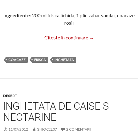
Ingrediente:
200 ml frisca lichida, 1 plic zahar vanilat, coacaze
rosii
Inghetata cu coacaze ro
Citește în continuare
→
COACAZE
FRISCA
INGHETATA
DESERT
INGHETATA DE CAISE SI
NECTARINE
11/07/2012
GHIOCEL07
2 COMENTARII