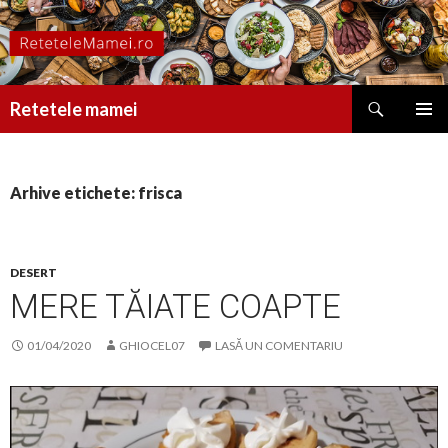
Caută
Retetele mamei
SARI
MENIU
LA
PRINCI
CONȚINUT
Arhive etichete: frisca
DESERT
MERE TĂIATE COAPTE
01/04/2020
GHIOCEL07
LASĂ UN COMENTARIU