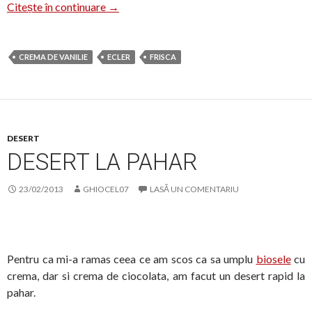
Eclere cu crema de vanilie si frisca
Citește în continuare
→
CREMA DE VANILIE
ECLER
FRISCA
DESERT
DESERT LA PAHAR
23/02/2013
GHIOCEL07
LASĂ UN COMENTARIU
Pentru ca mi-a ramas ceea ce am scos ca sa umplu
biosele
cu
crema, dar si crema de ciocolata, am facut un desert rapid la
pahar.