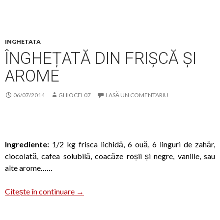
INGHETATA
ÎNGHEȚATĂ DIN FRIȘCĂ ȘI
AROME
06/07/2014
GHIOCEL07
LASĂ UN COMENTARIU
Ingrediente:
1/2 kg frisca lichidă, 6 ouă, 6 linguri de zahăr,
ciocolată, cafea solubilă, coacăze roșii și negre, vanilie, sau
alte arome……
Înghețată din frișcă și arome
Citește în continuare
→