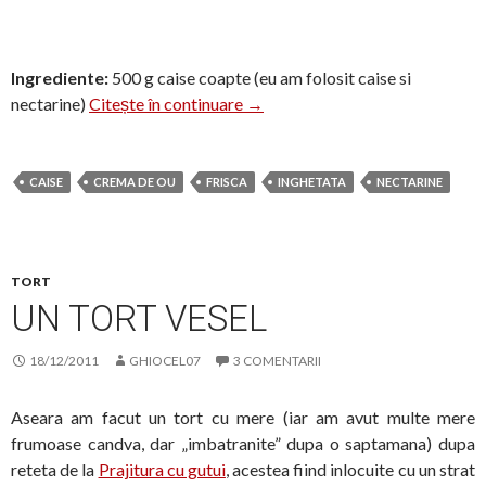
Ingrediente:
500 g caise coapte (eu am folosit caise si
Inghetata de caise si nectarine
nectarine)
Citește în continuare
→
CAISE
CREMA DE OU
FRISCA
INGHETATA
NECTARINE
TORT
UN TORT VESEL
18/12/2011
GHIOCEL07
3 COMENTARII
Aseara am facut un tort cu mere (iar am avut multe mere
frumoase candva, dar „imbatranite” dupa o saptamana) dupa
reteta de la
Prajitura cu gutui
, acestea fiind inlocuite cu un strat