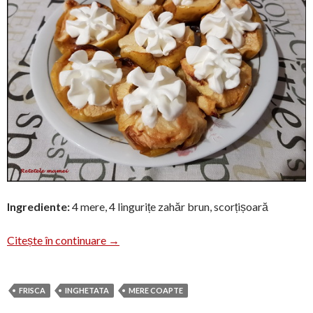
Ingrediente:
4 mere, 4 lingurițe zahăr brun, scorțișoară
Mere tăiate coapte
Citește în continuare
→
FRISCA
INGHETATA
MERE COAPTE