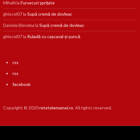
MihaN
la
Fursecuri șprițate
ghiocel07
la
Supă cremă de dovleac
Daniela Blendea
la
Supă cremă de dovleac
ghiocel07
la
Ruladă cu cașcaval și șuncă
rss
rss
facebook
Copyright © 2020
retetelemamei.ro
. All rights reserved.