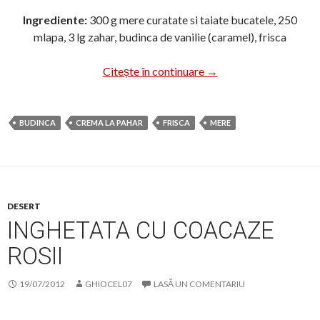
Ingrediente:
300 g mere curatate si taiate bucatele, 250
mlapa, 3 lg zahar, budinca de vanilie (caramel), frisca
Desert cu mere la paha
Citește în continuare
→
BUDINCA
CREMA LA PAHAR
FRISCA
MERE
DESERT
INGHETATA CU COACAZE
ROSII
19/07/2012
GHIOCEL07
LASĂ UN COMENTARIU