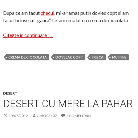
Dupa ce am facut
checul
, mi-a ramas putin dovlec copt si am
facut briose cu „gaura”. Le-am umplut cu crema de ciocolata
Briose umplute cu crema de ciocolata
Citește în continuare
→
CREMA DE CIOCOLATA
DOVLEAC COPT
FRISCA
MUFFINS
DESERT
DESERT CU MERE LA PAHAR
20/07/2012
GHIOCEL07
2 COMENTARII