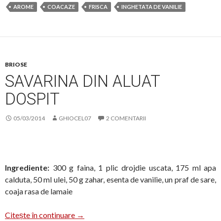
AROME
COACAZE
FRISCA
INGHETATA DE VANILIE
BRIOSE
SAVARINA DIN ALUAT
DOSPIT
05/03/2014
GHIOCEL07
2 COMENTARII
Ingrediente:
300 g faina, 1 plic drojdie uscata, 175 ml apa
calduta, 50 ml ulei, 50 g zahar, esenta de vanilie, un praf de sare,
coaja rasa de lamaie
Savarina din aluat dospit
Citește în continuare
→