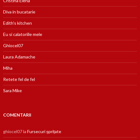
Cristina Elena
Diva in bucatarie
Edith's kitchen
Eu si calatoriile mele
Ghiocel07
Laura Adamache
Miha
Retete fel de fel
Sara Mike
COMENTARII
ghiocel07
la
Fursecuri șprițate