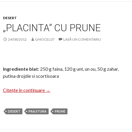
DESERT
„PLACINTA” CU PRUNE
24/08/2012
GHIOCEL07
LASĂ UN COMENTARIU
Ingrediente blat:
250 g faina, 120 g unt, un ou, 50 g zahar,
putina drojdie si scortisoara
„Placinta” cu prune
Citește în continuare
→
DESERT
PRAJITURA
PRUNE