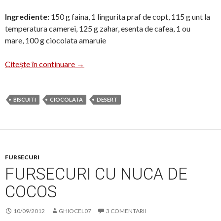
Ingrediente:
150 g faina, 1 lingurita praf de copt, 115 g unt la
temperatura camerei, 125 g zahar, esenta de cafea, 1 ou
mare, 100 g ciocolata amaruie
Biscuiti cu fulgi de ciocolata
Citește în continuare
→
BISCUITI
CIOCOLATA
DESERT
FURSECURI
FURSECURI CU NUCA DE
COCOS
10/09/2012
GHIOCEL07
3 COMENTARII