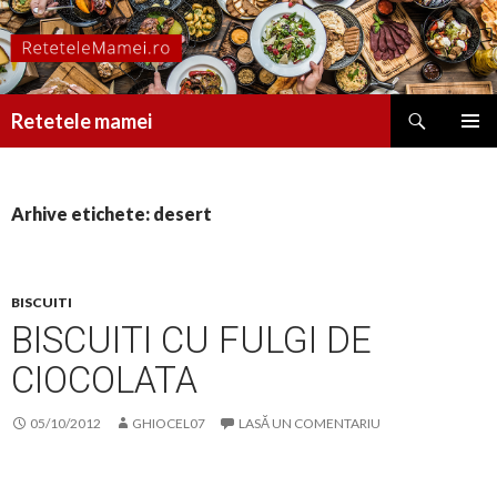
Caută
Retetele mamei
SARI
MENIU
LA
PRINCI
CONȚINUT
Arhive etichete: desert
BISCUITI
BISCUITI CU FULGI DE
CIOCOLATA
05/10/2012
GHIOCEL07
LASĂ UN COMENTARIU