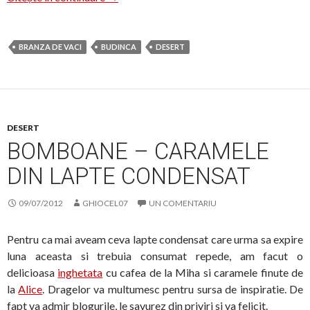
BRANZA DE VACI
BUDINCA
DESERT
DESERT
BOMBOANE – CARAMELE
DIN LAPTE CONDENSAT
09/07/2012
GHIOCEL07
UN COMENTARIU
Pentru ca mai aveam ceva lapte condensat care urma sa expire
luna aceasta si trebuia consumat repede, am facut o
delicioasa
inghetata
cu cafea de la Miha si caramele finute de
la
Alice
. Dragelor va multumesc pentru sursa de inspiratie. De
fapt va admir blogurile, le savurez din priviri si va felicit.