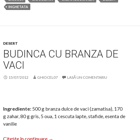
INGHETATA
DESERT
BUDINCA CU BRANZA DE
VACI
15/07/2012
GHIOCEL07
LASĂ UN COMENTARIU
Ingrediente:
500 g branza dulce de vaci (zamatisa), 170
g zahar, 80 g gris, 5 oua, 1 cescuta lapte, stafide, esenta de
vanilie
Budinca cu branza de vaci
Citește în continuare
→