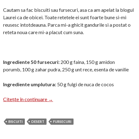
Cautam sa fac biscuiti sau fursecuri, asa ca am apelat la blogul
Laurei ca de obicei. Toate retetele ei sunt foarte bune si-mi
reusesc intotdeauna. Parca mi-a ghicit gandurile si a postat o
reteta noua care mi-a placut cum suna.
Ingrediente 50 fursecuri:
200 g faina, 150 g amidon
porumb, 100 g zahar pudra, 250 g unt rece, esenta de vanilie
Ingrediente umplutura:
50 g fulgi de nuca de cocos
Fursecuri cu nuca de cocos
Citește în continuare
→
BISCUITI
DESERT
FURSECURI