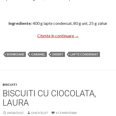
Ingrediente:
400 g lapte condensat, 80 g unt, 25 g zahar
Bomboane – caramele d
Citește în continuare
→
BOMBOANE
CARAMEL
DESERT
LAPTE CONDENSAT
BISCUITI
BISCUITI CU CIOCOLATA,
LAURA
04/06/2012
GHIOCEL07
6 COMENTARII