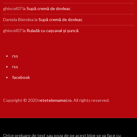
ghiocel07
la
Supă cremă de dovleac
Daniela Blendea
la
Supă cremă de dovleac
ghiocel07
la
Ruladă cu cașcaval și șuncă
rss
rss
facebook
Copyright © 2020
retetelemamei.ro
. All rights reserved.
Orice preluare de text sau poza de pe acest blog se va face cu