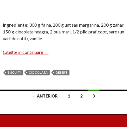
Ingrediente:
300 g faina, 200 g unt sau margarina, 200 g zahar,
150 g ciocolata neagra, 2 oua mari, 1/2 plic praf copt, sare (un
varf de cutit), vanilie
Biscuiti cu ciocolata, Laura
Citește în continuare
→
BISCUITI
CIOCOLATA
DESERT
Navigare
← ANTERIOR
1
2
3
în
articole