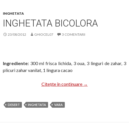
INGHETATA
INGHETATA BICOLORA
23/08/2012
GHIOCEL07
3 COMENTARII
Ingrediente:
300 ml frisca lichida, 3 oua, 3 linguri de zahar, 3
plicuri zahar vanilat, 1 lingura cacao
Inghetata bicolora
Citește în continuare
→
DESERT
INGHETATA
VARA