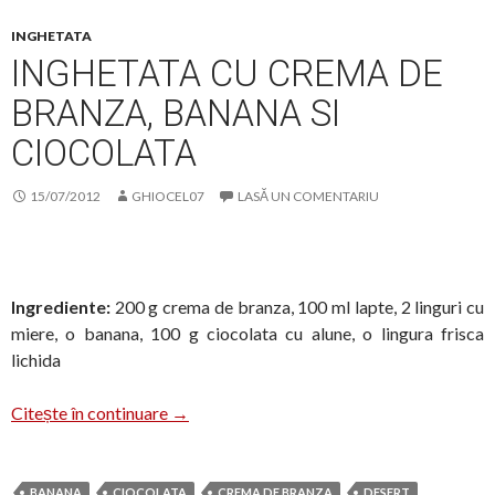
INGHETATA
INGHETATA CU CREMA DE
BRANZA, BANANA SI
CIOCOLATA
15/07/2012
GHIOCEL07
LASĂ UN COMENTARIU
Ingrediente:
200 g crema de branza, 100 ml lapte, 2 linguri cu
miere, o banana, 100 g ciocolata cu alune, o lingura frisca
lichida
Inghetata cu crema de branza, banana si ci
Citește în continuare
→
BANANA
CIOCOLATA
CREMA DE BRANZA
DESERT