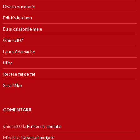
Diva in bucatarie
Edith's kitchen
Eu si calatoriile mele
Ghiocel07
Laura Adamache
Miha
Retete fel de fel
Sara Mike
COMENTARII
ghiocel07
la
Fursecuri șprițate
MihaN
la
Fursecuri șprițate