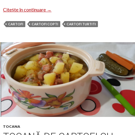
Cartofi turtiți la cuptor
Citește în continuare
→
CARTOFI
CARTOFI COPTI
CARTOFI TURTITI
TOCANA