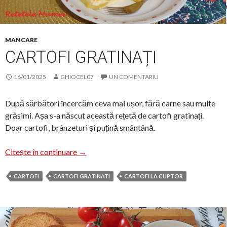
MANCARE
CARTOFI GRATINAȚI
16/01/2025
GHIOCEL07
UN COMENTARIU
După sărbători încercăm ceva mai ușor, fără carne sau multe
grăsimi. Așa s-a născut această rețetă de cartofi gratinați.
Doar cartofi, brânzeturi și puțină smântână.
Cartofi gratinați
Citește în continuare
→
CARTOFI
CARTOFI GRATINATI
CARTOFI LA CUPTOR