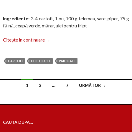
Ingrediente:
3-4 cartofi, 1 ou, 100 g telemea, sare, piper, 75 g
făină, ceapă verde, mărar, ulei pentru fript
Pârjoale de cartofi cu telemea
Citește în continuare
→
CARTOFI
CHIFTELUTE
PARJOALE
Navigare
1
2
…
7
URMĂTOR →
în
articole
CAUTA DUPA…