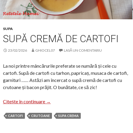
SUPA
SUPĂ CREMĂ DE CARTOFI
23/02/2026
GHIOCEL07
LASĂ UN COMENTARIU
La noi printre mâncărurile preferate se numără și cele cu
cartofi. Supă de cartofi cu tarhon, papricaș, musaca de cartofi,
garnituri …… Astăzi am încercat o supă cremă de cartofi cu
crutoane și bacon prăjit. O bunătate, ce să zic!
Supă cremă de cartofi
Citește în continuare
→
CARTOFI
CRUTOANE
SUPA CREMA