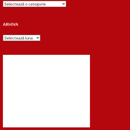
Cauta
dupa…
ARHIVA
Arhiva