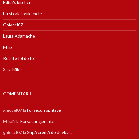
Edith's kitchen
Eu si calatoriile mele
Ghiocel07
Laura Adamache
Miha
Retete fel de fel
Sara Mike
COMENTARII
ghiocel07
la
Fursecuri șprițate
MihaN
la
Fursecuri șprițate
ghiocel07
la
Supă cremă de dovleac