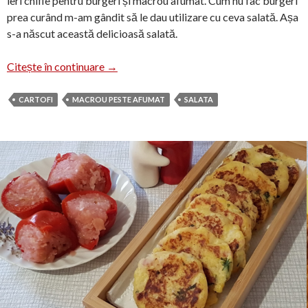
ieri chifle pentru burgeri și macrou afumat. Cum nu fac burgeri
prea curând m-am gândit să le dau utilizare cu ceva salată. Așa
s-a născut această delicioasă salată.
Salată de cartofi cu macrou afumat
Citește în continuare
→
CARTOFI
MACROU PESTE AFUMAT
SALATA