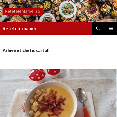
Caută
Retetele mamei
SARI
MENIU
LA
PRINCI
CONȚINUT
Arhive etichete: cartofi