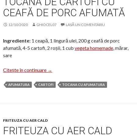
TOCANĂ DE CARTOFI CU
CEAFĂ DE PORC AFUMATĂ
12/10/2020
GHIOCEL07
LASĂ UN COMENTARIU
Ingrediente:
1 ceapă, 1 lingură ulei, 200 g ceafă de porc
afumată, 4-5 cartofi, 2 roșii, 1 cub
vegeta homemade
, mărar,
sare
Tocană de cartofi cu ceafă de porc afumat
Citește în continuare
→
AFUMATURA
CARTOFI
TOCANA CU AFUMATURA
FRITEUZA CU AER CALD
FRITEUZA CU AER CALD