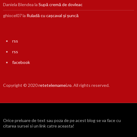
Daniela Blendea
la
Supă cremă de dovleac
ghiocel07
la
Ruladă cu cașcaval și șuncă
rss
rss
facebook
Copyright © 2020
retetelemamei.ro
. All rights reserved.
Orice preluare de text sau poza de pe acest blog se va face cu
citarea sursei si un link catre aceasta!