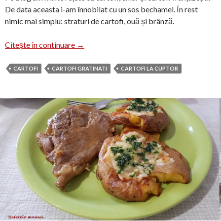
De data aceasta i-am înnobilat cu un sos bechamel. În rest
nimic mai simplu: straturi de cartofi, ouă și brânză.
Cartofi franțuzești cu sos bechamel
Citește în continuare
→
CARTOFI
CARTOFI GRATINATI
CARTOFI LA CUPTOR