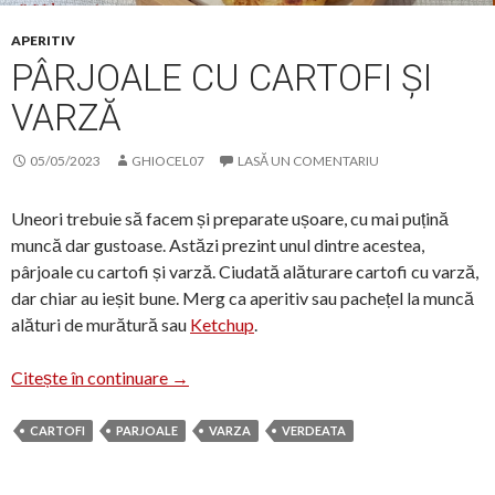
APERITIV
PÂRJOALE CU CARTOFI ȘI
VARZĂ
05/05/2023
GHIOCEL07
LASĂ UN COMENTARIU
Uneori trebuie să facem și preparate ușoare, cu mai puțină
muncă dar gustoase. Astăzi prezint unul dintre acestea,
pârjoale cu cartofi și varză. Ciudată alăturare cartofi cu varză,
dar chiar au ieșit bune. Merg ca aperitiv sau pachețel la muncă
alături de murătură sau
Ketchup
.
Pârjoale cu cartofi și varză
Citește în continuare
→
CARTOFI
PARJOALE
VARZA
VERDEATA