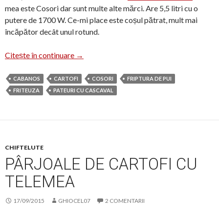
mea este Cosori dar sunt multe alte mărci. Are 5,5 litri cu o
putere de 1700 W. Ce-mi place este coșul pătrat, mult mai
încăpător decât unul rotund.
Friteuza cu aer cald
Citește în continuare
→
CABANOS
CARTOFI
COSORI
FRIPTURA DE PUI
FRITEUZA
PATEURI CU CASCAVAL
CHIFTELUTE
PÂRJOALE DE CARTOFI CU
TELEMEA
17/09/2015
GHIOCEL07
2 COMENTARII