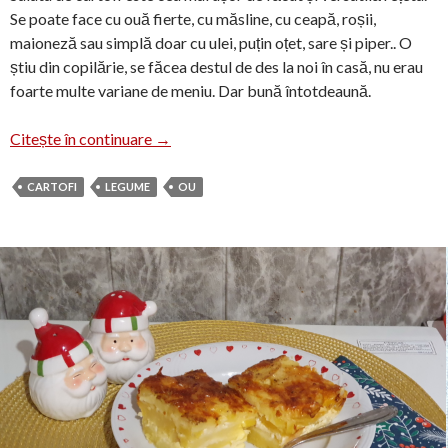
Se poate face cu ouă fierte, cu măsline, cu ceapă, roșii,
maioneză sau simplă doar cu ulei, puțin oțet, sare și piper.. O
știu din copilărie, se făcea destul de des la noi în casă, nu erau
foarte multe variane de meniu. Dar bună întotdeaună.
Salată clasică de cartofi
Citește în continuare
→
CARTOFI
LEGUME
OU