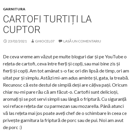
GARNITURA
CARTOFI TURTIȚI LA
CUPTOR
23/02/2021
GHIOCEL07
LASĂ UN COMENTARIU
De ceva vreme am văzut pe multe bloguri dar și pe YouTube o
rețeta de cartofi, ceva între fierți și copți, sau mai bine zis și
fierți și copți. Am tot amânat s-o fac ori din lipsă de timp, ori am
uitat pur și simplu. Astăzi mi-am adus aminte și, gata, la treabă.
Recunosc că este destul de simplă deși are câțiva pași. Oricum
chiar nu-mi pare rău că am făcut-o. Cartofii sunt delicioși,
aromați și se pot servi simpli sau lângă o friptură. Cu siguranță
voi reface rețeta dar cu parmezan sau mozarella. Până atunci
vă las rețeta mai jos poate aveți chef de o schimbare în ceea ce
privește garnitura la friptură de porc sau de pui. Noi am avut
de porc :)