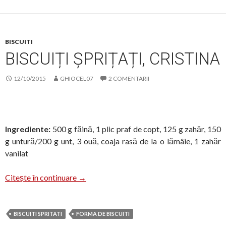
BISCUITI
BISCUIȚI ȘPRIȚAȚI, CRISTINA
12/10/2015
GHIOCEL07
2 COMENTARII
Ingrediente:
500 g făină, 1 plic praf de copt, 125 g zahăr, 150
g untură/200 g unt, 3 ouă, coaja rasă de la o lămâie, 1 zahăr
vanilat
Biscuiți șprițați, Cristina
Citește în continuare
→
BISCUITI SPRITATI
FORMA DE BISCUITI