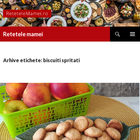
Caută
Retetele mamei
SARI
MENIU
LA
PRINCI
CONȚINUT
Arhive etichete: biscuiti spritati