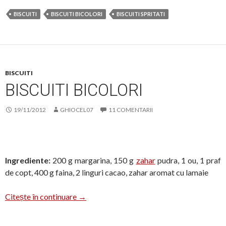
BISCUITI
BISCUITI BICOLORI
BISCUITI SPRITATI
BISCUITI
BISCUITI BICOLORI
19/11/2012
GHIOCEL07
11 COMENTARII
Ingrediente:
200 g margarina, 150 g
zahar
pudra, 1 ou, 1 praf
de copt, 400 g faina, 2 linguri cacao, zahar aromat cu lamaie
Biscuiti bicolori
Citește în continuare
→