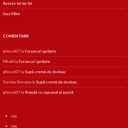
Retete fel de fel
Sara Mike
COMENTARII
ghiocel07
la
Fursecuri șprițate
MihaN
la
Fursecuri șprițate
ghiocel07
la
Supă cremă de dovleac
Daniela Blendea
la
Supă cremă de dovleac
ghiocel07
la
Ruladă cu cașcaval și șuncă
rss
rss