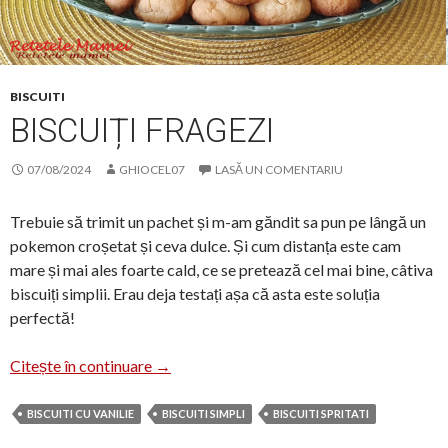
BISCUITI
BISCUIȚI FRAGEZI
07/08/2024
GHIOCEL07
LASĂ UN COMENTARIU
Trebuie să trimit un pachet și m-am găndit sa pun pe lângă un
pokemon croșetat și ceva dulce. Și cum distanța este cam
mare și mai ales foarte cald, ce se pretează cel mai bine, câtiva
biscuiți simplii. Erau deja testați așa că asta este soluția
perfectă!
Biscuiți fragezi
Citește în continuare
→
BISCUITI CU VANILIE
BISCUITI SIMPLI
BISCUITI SPRITATI