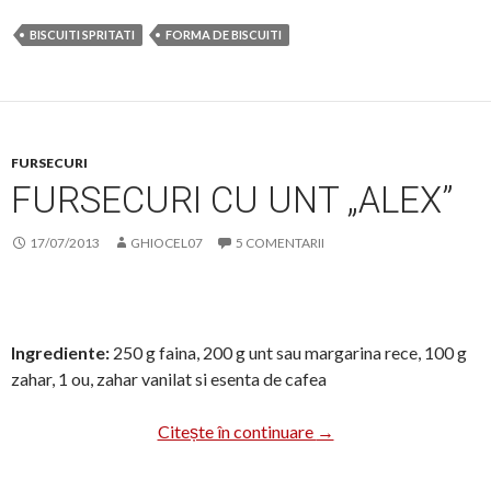
BISCUITI SPRITATI
FORMA DE BISCUITI
FURSECURI
FURSECURI CU UNT „ALEX”
17/07/2013
GHIOCEL07
5 COMENTARII
Ingrediente:
250 g faina, 200 g unt sau margarina rece, 100 g
zahar, 1 ou, zahar vanilat si esenta de cafea
Fursecuri cu unt „Alex”
Citește în continuare
→