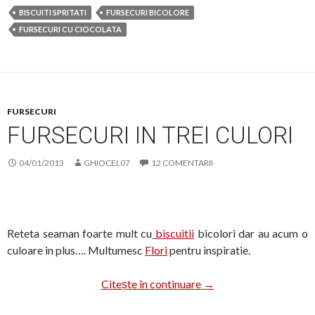
BISCUITI SPRITATI
FURSECURI BICOLORE
FURSECURI CU CIOCOLATA
FURSECURI
FURSECURI IN TREI CULORI
04/01/2013
GHIOCEL07
12 COMENTARII
Reteta seaman foarte mult cu
biscuitii
bicolori dar au acum o
culoare in plus…. Multumesc
Flori
pentru inspiratie.
Fursecuri in trei culori
Citește în continuare
→