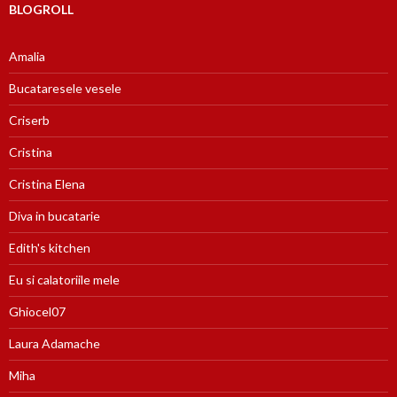
BLOGROLL
Amalia
Bucataresele vesele
Criserb
Cristina
Cristina Elena
Diva in bucatarie
Edith's kitchen
Eu si calatoriile mele
Ghiocel07
Laura Adamache
Miha