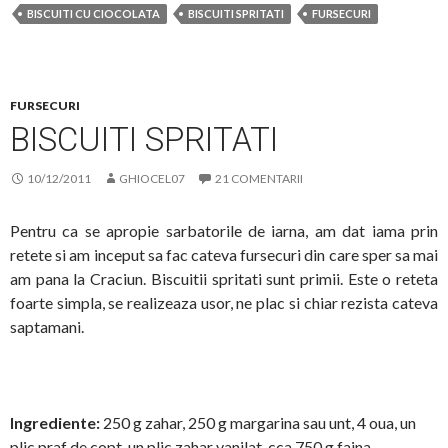
BISCUITI CU CIOCOLATA
BISCUITI SPRITATI
FURSECURI
FURSECURI
BISCUITI SPRITATI
10/12/2011
GHIOCEL07
21 COMENTARII
Pentru ca se apropie sarbatorile de iarna, am dat iama prin
retete si am inceput sa fac cateva fursecuri din care sper sa mai
am pana la Craciun. Biscuitii spritati sunt primii. Este o reteta
foarte simpla, se realizeaza usor, ne plac si chiar rezista cateva
saptamani.
Ingrediente:
250 g zahar, 250 g margarina sau unt, 4 oua, un
plic praf de copt, un plic zahar vanilat, cca 750 g faina.