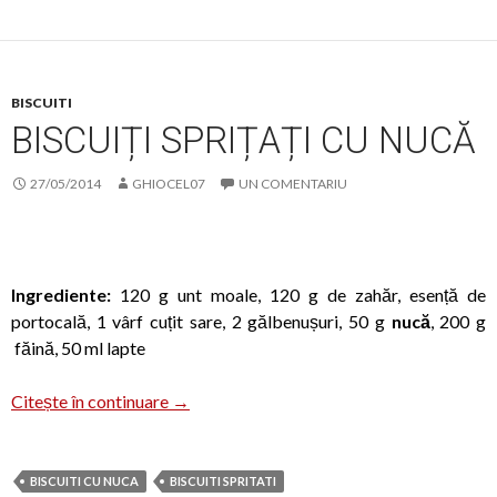
BISCUITI
BISCUIȚI SPRIȚAȚI CU NUCĂ
27/05/2014
GHIOCEL07
UN COMENTARIU
Ingrediente:
120 g unt moale, 120 g de zahăr, esență de
portocală, 1 vârf cuțit sare, 2 gălbenușuri, 50 g
nucă
, 200 g
făină, 50 ml lapte
Biscuiți sprițați cu nucă
Citește în continuare
→
BISCUITI CU NUCA
BISCUITI SPRITATI