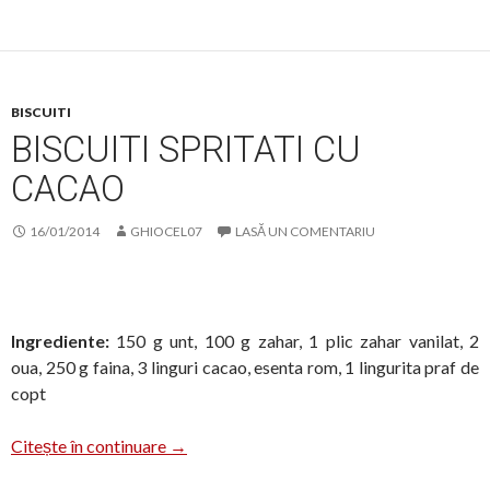
BISCUITI
BISCUITI SPRITATI CU
CACAO
16/01/2014
GHIOCEL07
LASĂ UN COMENTARIU
Ingrediente:
150 g unt, 100 g zahar, 1 plic zahar vanilat, 2
oua, 250 g faina, 3 linguri cacao, esenta rom, 1 lingurita praf de
copt
Biscuiti spritati cu cacao
Citește în continuare
→