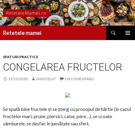
Caută
Retetele mamei
SARI
MENIU
LA
PRINCI
CONȚINUT
SFATURI PRACTICE
CONGELAREA FRUCTELOR
11/11/2018
GHIOCEL07
UN COMENTARIU
Se spală bine fructele și se șterg cu prosopul de hârtie (în cazul
fructelor mari: prune, piersici, caise, pere…), se scoate
sâmburele, se desfac în jumătate sau sfert.