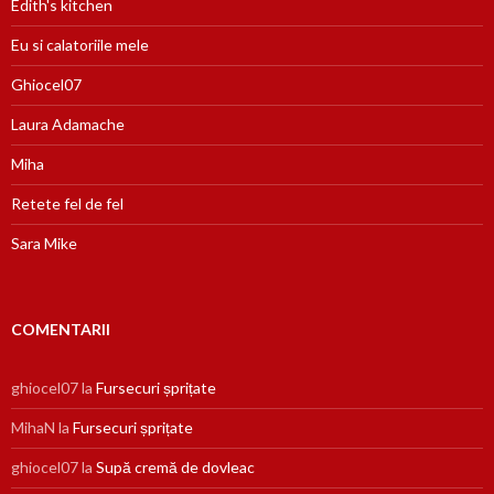
Edith's kitchen
Eu si calatoriile mele
Ghiocel07
Laura Adamache
Miha
Retete fel de fel
Sara Mike
COMENTARII
ghiocel07
la
Fursecuri șprițate
MihaN
la
Fursecuri șprițate
ghiocel07
la
Supă cremă de dovleac