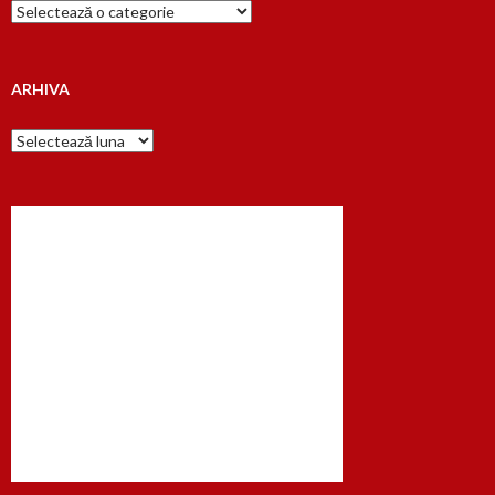
Cauta
dupa…
ARHIVA
Arhiva