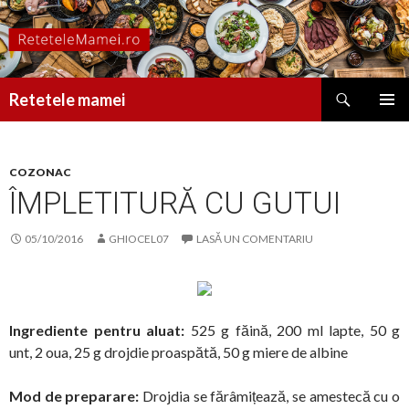
Caută
Retetele mamei
SARI
MENIU
LA
PRINCI
CONȚINUT
COZONAC
ÎMPLETITURĂ CU GUTUI
05/10/2016
GHIOCEL07
LASĂ UN COMENTARIU
Ingrediente pentru aluat:
525 g făină, 200 ml lapte, 50 g
unt, 2 oua, 25 g drojdie proaspătă, 50 g miere de albine
Mod de preparare:
Drojdia se fărâmițează, se amestecă cu o