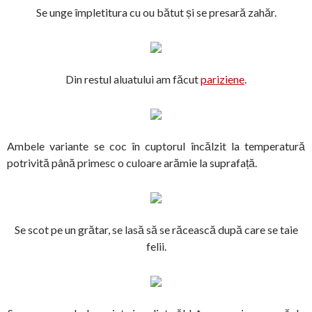
Se unge împletitura cu ou bătut și se presară zahăr.
Din restul aluatului am făcut
pariziene
.
Ambele variante se coc în cuptorul încălzit la temperatură
potrivită până primesc o culoare arămie la suprafață.
Se scot pe un grătar, se lasă să se răcească după care se taie
felii.