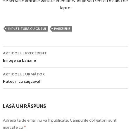
Se servesc ambele variate imediat călduțe sau reci cu o cană de
lapte.
IMPLETITURA CU GUTUI
PARIZIENE
Navigare
ARTICOLUL PRECEDENT
în
Brioșe cu banane
articol
ARTICOLUL URMĂTOR
Pateuri cu cașcaval
LASĂ UN RĂSPUNS
Adresa ta de email nu va fi publicată.
Câmpurile obligatorii sunt
marcate cu
*