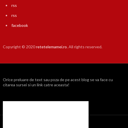
rss
rss
facebook
Copyright © 2020
retetelemamei.ro
. All rights reserved.
Orice preluare de text sau poza de pe acest blog se va face cu
citarea sursei si un link catre aceasta!
Propulsat cu mândrie de WordPress