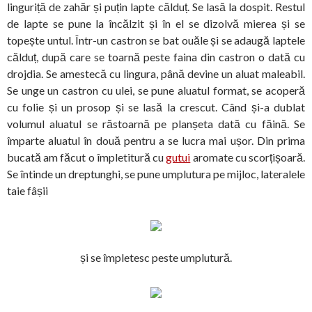
linguriță de zahăr și puțin lapte călduț.
Se lasă la dospit. Restul
de lapte se pune la încălzit și în el se dizolvă mierea și se
topește untul. Într-un castron se bat ouăle și se adaugă laptele
călduț, după care se toarnă peste faina din castron o dată cu
drojdia. Se amestecă cu lingura, până devine un aluat maleabil.
Se unge un castron cu ulei, se pune aluatul format, se acoperă
cu folie și un prosop și se lasă la crescut. Când și-a dublat
volumul aluatul se răstoarnă pe planșeta dată cu făină. Se
împarte aluatul în două pentru a se lucra mai ușor. Din prima
bucată am făcut o împletitură cu
gutui
aromate cu scorțișoară.
Se întinde un dreptunghi, se pune umplutura pe mijloc, lateralele
taie fâșii
și se împletesc peste umplutură.