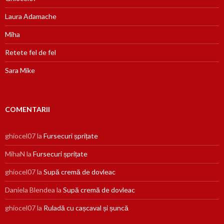
Laura Adamache
Miha
Retete fel de fel
Sara Mike
COMENTARII
ghiocel07
la
Fursecuri șprițate
MihaN
la
Fursecuri șprițate
ghiocel07
la
Supă cremă de dovleac
Daniela Blendea
la
Supă cremă de dovleac
ghiocel07
la
Ruladă cu cașcaval și șuncă