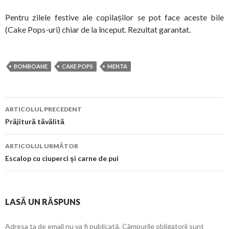
Pentru zilele festive ale copilașilor se pot face aceste bile
(Cake Pops-uri) chiar de la început. Rezultat garantat.
BOMBOANE
CAKE POPS
MENTA
Navigare
ARTICOLUL PRECEDENT
în
Prăjitură tăvălită
articol
ARTICOLUL URMĂTOR
Escalop cu ciuperci și carne de pui
LASĂ UN RĂSPUNS
Adresa ta de email nu va fi publicată.
Câmpurile obligatorii sunt