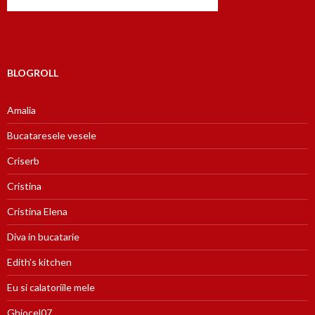
BLOGROLL
Amalia
Bucataresele vesele
Criserb
Cristina
Cristina Elena
Diva in bucatarie
Edith's kitchen
Eu si calatoriile mele
Ghiocel07