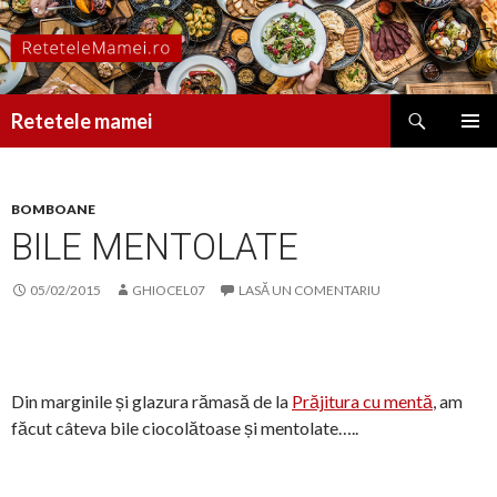
Caută
Retetele mamei
SARI
MENIU
LA
PRINCI
CONȚINUT
BOMBOANE
BILE MENTOLATE
05/02/2015
GHIOCEL07
LASĂ UN COMENTARIU
Din marginile și glazura rămasă de la
Prăjitura cu mentă
, am
făcut câteva bile ciocolătoase și mentolate…..