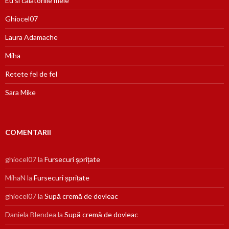
Eu si calatoriile mele
Ghiocel07
Laura Adamache
Miha
Retete fel de fel
Sara Mike
COMENTARII
ghiocel07
la
Fursecuri șprițate
MihaN
la
Fursecuri șprițate
ghiocel07
la
Supă cremă de dovleac
Daniela Blendea
la
Supă cremă de dovleac