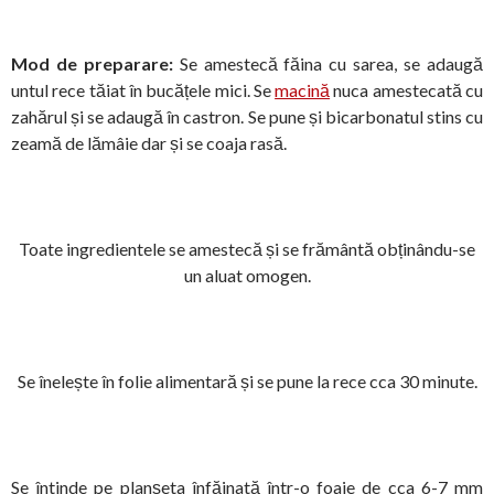
Mod de preparare:
Se amestecă făina cu sarea, se adaugă
untul rece tăiat în bucățele mici. Se
macină
nuca amestecată cu
zahărul și se adaugă în castron. Se pune și bicarbonatul stins cu
zeamă de lămâie dar și se coaja rasă.
Toate ingredientele se amestecă și se frământă obținându-se
un aluat omogen.
Se înelește în folie alimentară și se pune la rece cca 30 minute.
Se întinde pe planșeta înfăinată într-o foaie de cca 6-7 mm