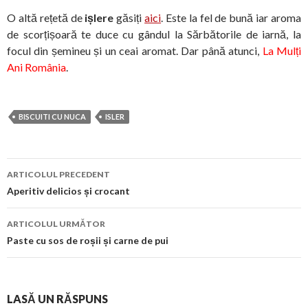
O altă rețetă de
ișlere
găsiți
aici
. Este la fel de bună iar aroma
de scorțișoară te duce cu gândul la Sărbătorile de iarnă, la
focul din șemineu și un ceai aromat. Dar până atunci,
La Mulți
Ani România
.
BISCUITI CU NUCA
ISLER
Navigare
ARTICOLUL PRECEDENT
în
Aperitiv delicios și crocant
articol
ARTICOLUL URMĂTOR
Paste cu sos de roșii și carne de pui
LASĂ UN RĂSPUNS