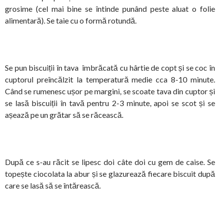
grosime (cel mai bine se întinde punând peste aluat o folie
alimentară). Se taie cu o formă rotundă.
Se pun biscuiții în tava îmbrăcată cu hârtie de copt și se coc în
cuptorul preîncălzit la temperatură medie cca 8-10 minute.
Când se rumenesc ușor pe margini, se scoate tava din cuptor și
se lasă biscuiții în tavă pentru 2-3 minute, apoi se scot și se
așează pe un grătar să se răcească.
După ce s-au răcit se lipesc doi câte doi cu gem de caise. Se
topește ciocolata la abur și se glazurează fiecare biscuit după
care se lasă să se întărească.