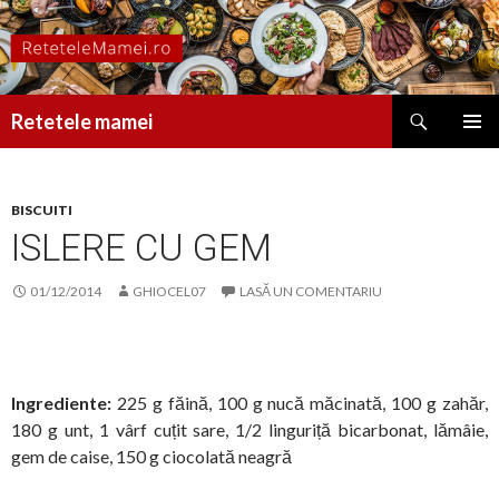
Caută
Retetele mamei
SARI
MENIU
LA
PRINCI
CONȚINUT
BISCUITI
ISLERE CU GEM
01/12/2014
GHIOCEL07
LASĂ UN COMENTARIU
Ingrediente:
225 g făină, 100 g nucă măcinată, 100 g zahăr,
180 g unt, 1 vârf cuțit sare, 1/2 linguriță bicarbonat, lămâie,
gem de caise, 150 g ciocolată neagră