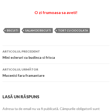
O zi frumoasa sa aveti!
BISCUITI
SALAM DE BISCUITI
TORT CU CIOCOLATA
Navigare
ARTICOLUL PRECEDENT
în
Mini ecleruri cu budinca si frisca
articol
ARTICOLUL URMĂTOR
Mucenici fara framantare
LASĂ UN RĂSPUNS
Adresa ta de email nu va fi publicată.
Câmpurile obligatorii sunt