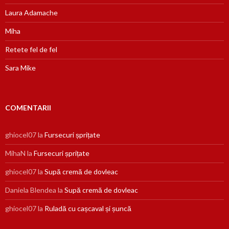
Laura Adamache
Miha
Retete fel de fel
Sara Mike
COMENTARII
ghiocel07
la
Fursecuri șprițate
MihaN
la
Fursecuri șprițate
ghiocel07
la
Supă cremă de dovleac
Daniela Blendea
la
Supă cremă de dovleac
ghiocel07
la
Ruladă cu cașcaval și șuncă