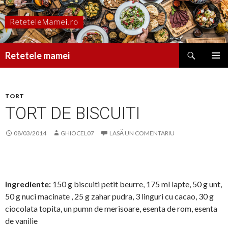
Caută
Retetele mamei
SARI
MENIU
LA
PRINCI
CONȚINUT
TORT
TORT DE BISCUITI
08/03/2014
GHIOCEL07
LASĂ UN COMENTARIU
Ingrediente:
150 g biscuiti petit beurre, 175 ml lapte, 50 g unt,
50 g nuci macinate , 25 g zahar pudra, 3 linguri cu cacao, 30 g
ciocolata topita, un pumn de merisoare, esenta de rom, esenta
de vanilie