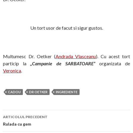
Un tort usor de facut si sigur gustos.
Multumesc Dr. Oetker (
Andrada Vlasceanu
). Cu acest tort
particip la
„Campanie de SARBATOARE”
organizata de
Veronica
.
CADOU
DR OETKER
INGREDIENTE
Navigare
ARTICOLUL PRECEDENT
în
Rulada cu gem