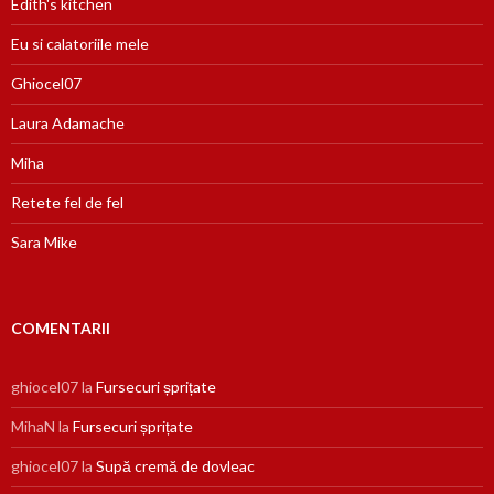
Edith's kitchen
Eu si calatoriile mele
Ghiocel07
Laura Adamache
Miha
Retete fel de fel
Sara Mike
COMENTARII
ghiocel07
la
Fursecuri șprițate
MihaN
la
Fursecuri șprițate
ghiocel07
la
Supă cremă de dovleac