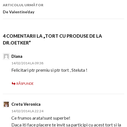
articol
ARTICOLUL URMĂTOR
De Valentine’day
4 COMENTARII LA „TORT CU PRODUSE DE LA
DR.OETKER”
Diana
14/02/2014 LA 09:38
Felicitari ptr premiu si ptr tort , Steluta !
RĂSPUNDE
Cretu Veronica
14/02/2014 LA 22:24
Ce frumos arata!sunt superbe!
Daca iti face placere te invit sa participi cu acest tort si la