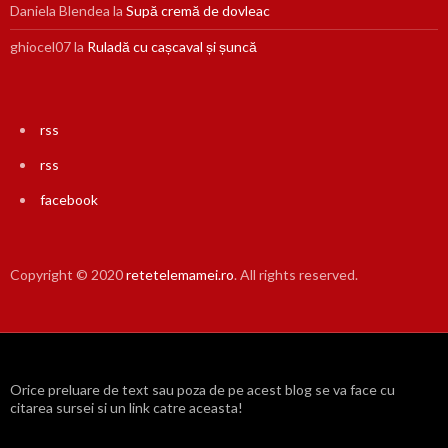
Daniela Blendea
la
Supă cremă de dovleac
ghiocel07
la
Ruladă cu cașcaval și șuncă
rss
rss
facebook
Copyright © 2020
retetelemamei.ro
. All rights reserved.
Orice preluare de text sau poza de pe acest blog se va face cu
citarea sursei si un link catre aceasta!