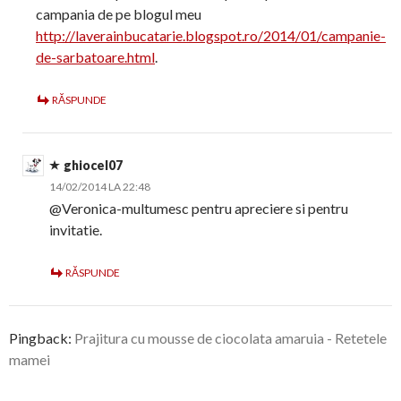
campania de pe blogul meu
http://laverainbucatarie.blogspot.ro/2014/01/campanie-
de-sarbatoare.html
.
RĂSPUNDE
ghiocel07
14/02/2014 LA 22:48
@Veronica-multumesc pentru apreciere si pentru
invitatie.
RĂSPUNDE
Pingback:
Prajitura cu mousse de ciocolata amaruia - Retetele
mamei