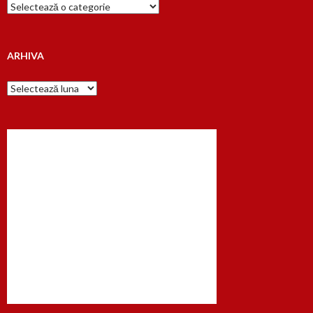
Cauta
dupa…
ARHIVA
Arhiva