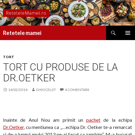
Caută
Retetele mamei
SARI
MENIU
LA
PRINCI
CONȚINUT
TORT
TORT CU PRODUSE DE LA
DR.OETKER
14/02/2014
GHIOCEL07
4 COMENTARII
Inainte de Anul Nou am primit un
pachet
de la echipa
Dr.Oetker
, cu mentiunea ca „…echipa Dr. Oetker te-a remarcat
si de-a lungul anului 2013 ne-ai facut sa zambim”. M-a bucurat