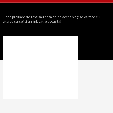
Orice preluare de text sau poza de pe acest blog se va face cu
citarea sursei si un link catre aceasta!
Propulsat cu mândrie de WordPress