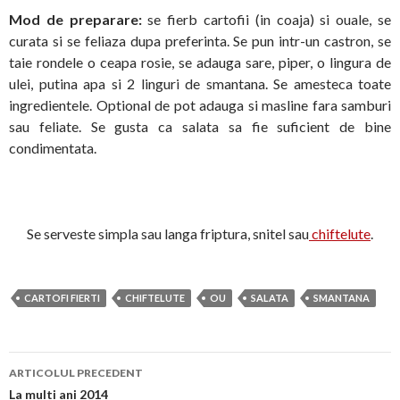
Mod de preparare:
se fierb cartofii (in coaja) si ouale, se
curata si se feliaza dupa preferinta. Se pun intr-un castron, se
taie rondele o ceapa rosie, se adauga sare, piper, o lingura de
ulei, putina apa si 2 linguri de smantana. Se amesteca toate
ingredientele. Optional de pot adauga si masline fara samburi
sau feliate. Se gusta ca salata sa fie suficient de bine
condimentata.
Se serveste simpla sau langa friptura, snitel sau
chiftelute
.
CARTOFI FIERTI
CHIFTELUTE
OU
SALATA
SMANTANA
Navigare
ARTICOLUL PRECEDENT
în
La multi ani 2014