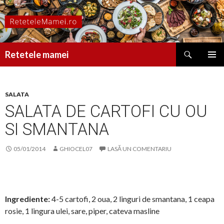
Caută
Retetele mamei
SARI
MENIU
LA
PRINCI
CONȚINUT
SALATA
SALATA DE CARTOFI CU OU
SI SMANTANA
05/01/2014
GHIOCEL07
LASĂ UN COMENTARIU
Ingrediente:
4-5 cartofi, 2 oua, 2 linguri de smantana, 1 ceapa
rosie, 1 lingura ulei, sare, piper, cateva masline