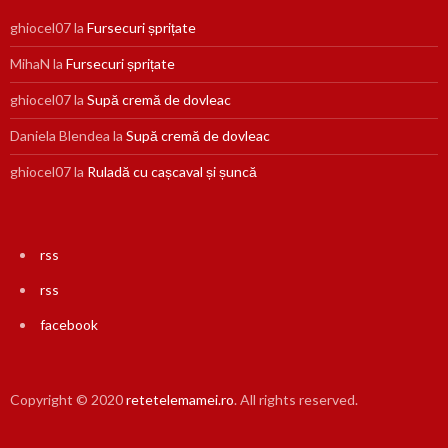
ghiocel07
la
Fursecuri șprițate
MihaN
la
Fursecuri șprițate
ghiocel07
la
Supă cremă de dovleac
Daniela Blendea
la
Supă cremă de dovleac
ghiocel07
la
Ruladă cu cașcaval și șuncă
rss
rss
facebook
Copyright © 2020
retetelemamei.ro
. All rights reserved.