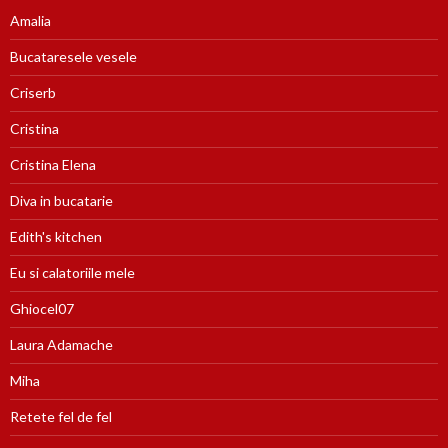
Amalia
Bucataresele vesele
Criserb
Cristina
Cristina Elena
Diva in bucatarie
Edith's kitchen
Eu si calatoriile mele
Ghiocel07
Laura Adamache
Miha
Retete fel de fel