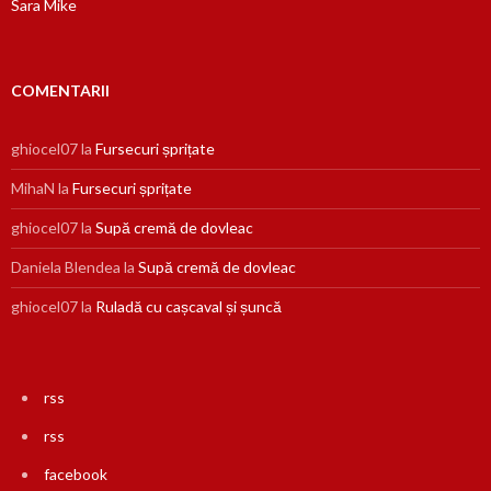
Sara Mike
COMENTARII
ghiocel07
la
Fursecuri șprițate
MihaN
la
Fursecuri șprițate
ghiocel07
la
Supă cremă de dovleac
Daniela Blendea
la
Supă cremă de dovleac
ghiocel07
la
Ruladă cu cașcaval și șuncă
rss
rss
facebook