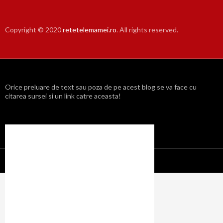
Copyright © 2020
retetelemamei.ro
. All rights reserved.
Orice preluare de text sau poza de pe acest blog se va face cu
citarea sursei si un link catre aceasta!
Propulsat cu mândrie de WordPress