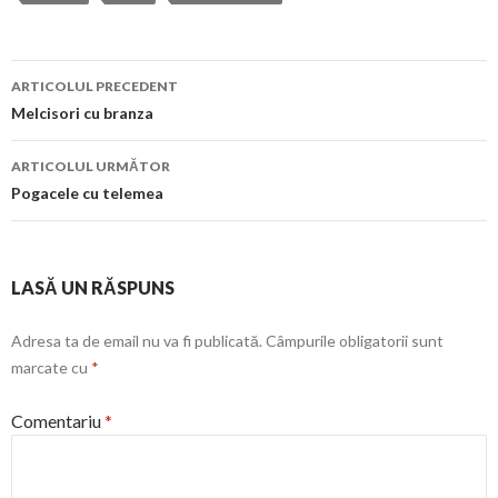
Navigare
ARTICOLUL PRECEDENT
în
Melcisori cu branza
articol
ARTICOLUL URMĂTOR
Pogacele cu telemea
LASĂ UN RĂSPUNS
Adresa ta de email nu va fi publicată.
Câmpurile obligatorii sunt
marcate cu
*
Comentariu
*