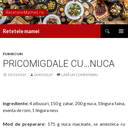
Caută
Retetele mamei
SARI
MENIU
LA
PRINCI
CONȚINUT
FURSECURI
PRICOMIGDALE CU…NUCA
19/11/2013
GHIOCEL07
LASĂ UN COMENTARIU
Ingrediente:
4 albusuri, 150 g zahar, 200 g nuca, 1lingura faina,
esenta de rom, 1 lingura ness
Mod de preparare:
175 g nuca macinate, se amesteca cu