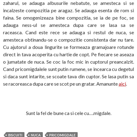
zaharul, se adauga albusurile nebatute, se amesteca si se
incalzeste compozitia pe aragaz. Se adauga esenta de rom si
faina. Se omogenizeaza bine compozitia, se ia de pe foc, se
adauga ness-ul se amesteca dupa care se lasa sa se
raceasca. Cand este rece se adauga si restul de nuca, se
amesteca obtinandu-se o compozitie consistenta dar nu tare.
Cu ajutorul a doua lingurite se formeaza gramajoare rotunde
direct in tava acoperita cu hartie de copt. Pe fiecare se aseaza
o jumatate de nuca. Se coc la foc mic in cuptorul preancalzit.
Cand pricomigdalele sunt putin rumene, se incearca cu degetul
si daca sunt intarite, se scoate tava din cuptor. Se lasa putin sa
se racoreasca dupa care se scot pe un gratar. Amanunte
aici
.
Sunt la fel de bune ca si cele cu….migdale.
BISCUITI
NUCA
PRICOMIGDALE