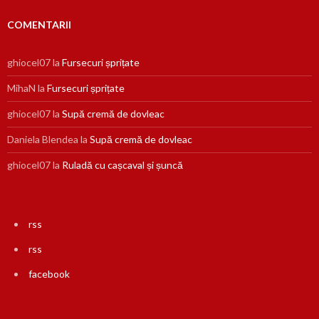
COMENTARII
ghiocel07
la
Fursecuri șprițate
MihaN
la
Fursecuri șprițate
ghiocel07
la
Supă cremă de dovleac
Daniela Blendea
la
Supă cremă de dovleac
ghiocel07
la
Ruladă cu cașcaval și șuncă
rss
rss
facebook