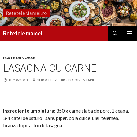
Caută
Retetele mamei
SARI
MENIU
LA
PRINCI
CONȚINUT
PASTE FAINOASE
LASAGNA CU CARNE
13/10/2013
GHIOCEL07
UN COMENTARIU
Ingrediente umplutura:
350 g carne slaba de porc, 1 ceapa,
3-4 catei de usturoi, sare, piper, boia dulce, ulei, telemea,
branza topita, foi de lasagna