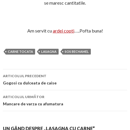
se maresc cantitatile.
Am servit cu
ardei copti
…..Pofta buna!
CARNE TOCATA
LASAGNA
SOS BECHAMEL
Navigare
ARTICOLUL PRECEDENT
în
Gogosi cu dulceata de caise
articol
ARTICOLUL URMĂTOR
Mancare de varza cu afumatura
UN GÂND DESPRE „LASAGNA CU CARNE”