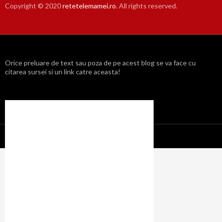
Copyright © 2020
retetelemamei.ro
. All rights reserved.
Orice preluare de text sau poza de pe acest blog se va face cu
citarea sursei si un link catre aceasta!
Propulsat cu mândrie de WordPress