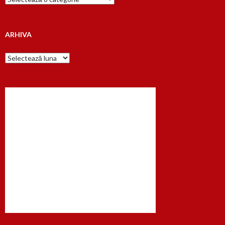
dupa…
ARHIVA
Arhiva