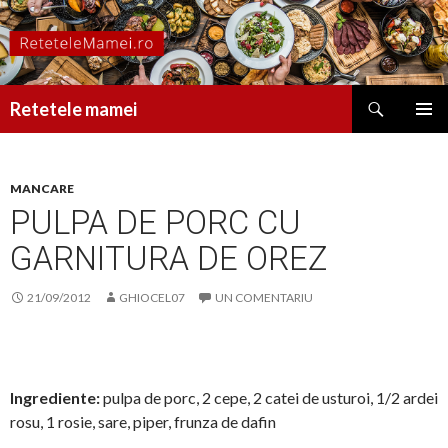
Caută
Retetele mamei
SARI
MENIU
LA
PRINCI
CONȚINUT
MANCARE
PULPA DE PORC CU
GARNITURA DE OREZ
21/09/2012
GHIOCEL07
UN COMENTARIU
Ingrediente:
pulpa de porc, 2 cepe, 2 catei de usturoi, 1/2 ardei
rosu, 1 rosie, sare, piper, frunza de dafin