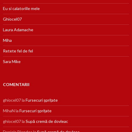
Eu si calatoriile mele
Ghiocel07
Laura Adamache
Miha
Retete fel de fel
Sara Mike
COMENTARII
ghiocel07
la
Fursecuri șprițate
MihaN
la
Fursecuri șprițate
ghiocel07
la
Supă cremă de dovleac
Daniela Blendea
la
Supă cremă de dovleac