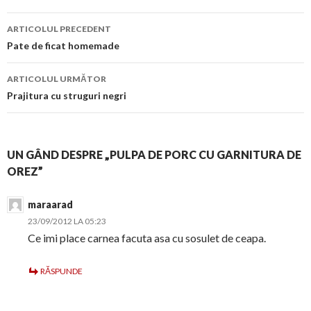
Navigare
ARTICOLUL PRECEDENT
în
Pate de ficat homemade
articol
ARTICOLUL URMĂTOR
Prajitura cu struguri negri
UN GÂND DESPRE „PULPA DE PORC CU GARNITURA DE
OREZ”
maraarad
23/09/2012 LA 05:23
Ce imi place carnea facuta asa cu sosulet de ceapa.
RĂSPUNDE