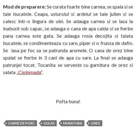
Mod de preparere:
Se curata foarte bine carnea, se spala si se
taie bucatele. Ceapa, usturoiul si ardeiul se taie julien si se
calesc intr-o lingura de ulei. Se adauga carnea si se lasa la
inabusit sub capac, se adauga o cana de apa calda si se fierbe
pana carnea este gata. Se adauga rosia decojita si taiata
bucatele, se condimenteaza cu sare, piper si o frunza de dafin.
Se lasa pe foc sa se patrunda aromele. O cana de orez bine
spalat se fierbe in 3 cani de apa cu sare. La final se adauga
patrunjel tocat. Tocanita se serveste cu garnitura de orez si
salata
„Ciolomada”
.
Pofta buna!
CARNE DE PORC
GULAS
MURATURA
OREZ