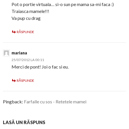
Pot o portie virtuala… si-o sun pe mama sa-mi faca :)
Traiasca mamele!!!
Va pup cu drag
RĂSPUNDE
mariana
25/07/2012 LA 00:11
Merci de pont! Joi o fac si eu.
RĂSPUNDE
Pingback:
Farfalle cu sos - Retetele mamei
LASĂ UN RĂSPUNS