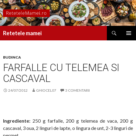
Caută
Retetele mamei
SARI
MENIU
LA
PRINCI
CONȚINUT
BUDINCA
FARFALLE CU TELEMEA SI
CASCAVAL
24/07/2012
GHIOCEL07
3 COMENTARII
Ingrediente:
250 g farfalle, 200 g telemea de vaca, 200 g
cascaval, 3 oua, 2 linguri de lapte, o lingura de unt, 2-3 linguri de
pesmet