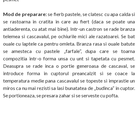
Mod de preparare:
se fierb pastele, se clatesc cu apa calda si
se rastoarna in cratita in care au fiert (daca se poate una
antiaderenta, cu atat mai bine). Intr-un castron se rade branza
telemea si cascavalul, pe ochiurile mici ale razatoarei. Se bat
ouale cu laptele ca pentru omleta. Branza rasa si ouale batute
se amesteca cu pastele „farfale”, dupa care se toarna
compozitia intr-o forma unsa cu unt si tapetata cu pesmet.
Deasupra se rade inca o portie generoasa de cascaval, se
introduce forma in cuptorul preancalzit si se coace la
temperatura medie pana cascavalul se topeste si imprastie un
miros ca nu mai rezisti sa lasi bunatatea de „budinca” in cuptor.
Se portioneaza, se presara zahar si se serveste cu pofta.