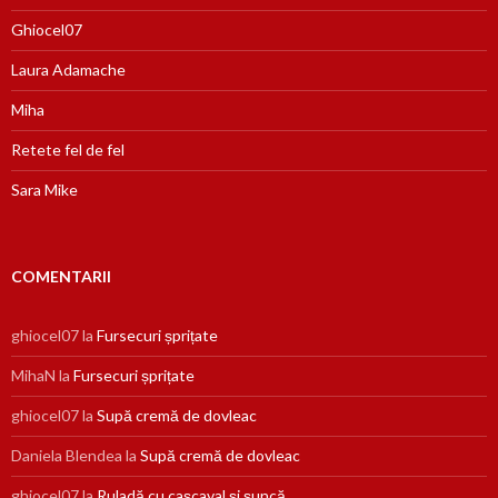
Ghiocel07
Laura Adamache
Miha
Retete fel de fel
Sara Mike
COMENTARII
ghiocel07
la
Fursecuri șprițate
MihaN
la
Fursecuri șprițate
ghiocel07
la
Supă cremă de dovleac
Daniela Blendea
la
Supă cremă de dovleac
ghiocel07
la
Ruladă cu cașcaval și șuncă