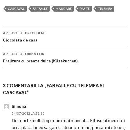
CASCAVAL
FARFALLE
MANCARE
PASTE
TELEMEA
Navigare
ARTICOLUL PRECEDENT
în
Ciocolata de casa
articol
ARTICOLUL URMĂTOR
Prajitura cu branza dulce (Käsekuchen)
3 COMENTARII LA „FARFALLE CU TELEMEA SI
CASCAVAL”
Simona
24/07/2012 LA 21:35
De foarte mult timp n-am mai mancat… Fitosului meu nu-i
prea plac.. iar eu sa gatesc doar ptr mine, parca-mi e lene :)