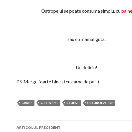
Ostropelul se poate consuma simplu, cu
pain
sau cu mamaliguta.
Un deliciu!
PS. Merge foarte bine si cu carne de pui :)
CARNE
OSTROPEL
STUFAT
USTUROI VERDE
Navigare
ARTICOLUL PRECEDENT