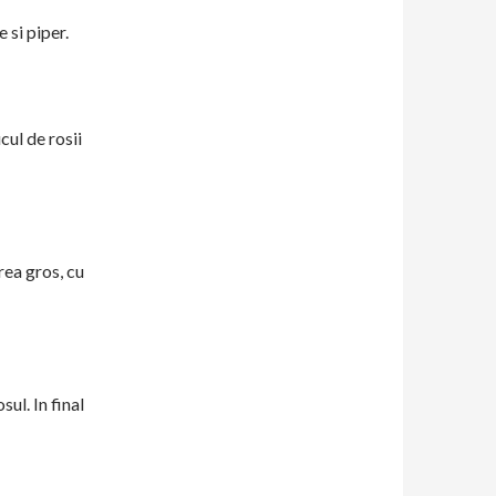
 si piper.
cul de rosii
rea gros, cu
ul. In final