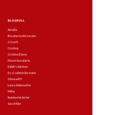
BLOGROLL
Amalia
Bucataresele vesele
Criserb
Cristina
Cristina Elena
Diva in bucatarie
Edith's kitchen
Eu si calatoriile mele
Ghiocel07
Laura Adamache
Miha
Retete fel de fel
Sara Mike