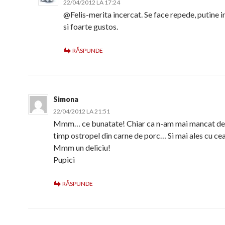
22/04/2012 LA 17:24
@Felis-merita incercat. Se face repede, putine 
si foarte gustos.
RĂSPUNDE
Simona
22/04/2012 LA 21:51
Mmm… ce bunatate! Chiar ca n-am mai mancat de 
timp ostropel din carne de porc… Si mai ales cu ce
Mmm un deliciu!
Pupici
RĂSPUNDE