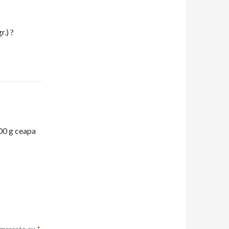
.) ?
00 g ceapa
t marcate cu
*