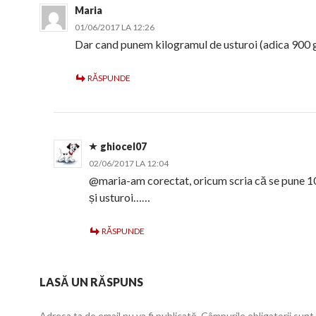
Maria
01/06/2017 LA 12:26
Dar cand punem kilogramul de usturoi (adica 900 gr
RĂSPUNDE
ghiocel07
02/06/2017 LA 12:04
@maria-am corectat, oricum scria că se pune 1
și usturoi……
RĂSPUNDE
LASĂ UN RĂSPUNS
Adresa ta de email nu va fi publicată.
Câmpurile obligatorii sun