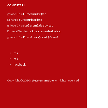
COMENTARII
ghiocel07
la
Fursecuri șprițate
MihaN
la
Fursecuri șprițate
ghiocel07
la
Supă cremă de dovleac
Daniela Blendea
la
Supă cremă de dovleac
ghiocel07
la
Ruladă cu cașcaval și șuncă
rss
rss
facebook
Copyright © 2020
retetelemamei.ro
. All rights reserved.