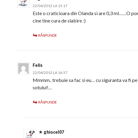
22/04/2012 LA 15:17
Este o craticioara din Olanda si are 0,3 ml……O por
cine tine cura de slabire :)
RĂSPUNDE
Felis
22/04/2012 LA 16:57
Mmmm.. trebuie sa fac si eu… cu siguranta va fi pe
sotului!…
RĂSPUNDE
ghiocel07