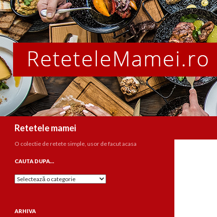
Caută
Retetele mamei
O colectie de retete simple, usor de facut acasa
CAUTA DUPA…
Cauta
dupa…
ARHIVA