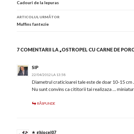
în
Cadouri de la Iepuras
articol
ARTICOLUL URMĂTOR
Muffins fantezie
7 COMENTARII LA „OSTROPEL CU CARNE DE PORC
SIP
22/04/2012 LA 13:58
Diametrul craticioarei tale este de doar 10-15 cm .
Nu sunt convins ca cititorii tai realizaza … miniatur
RĂSPUNDE
ghiocel07