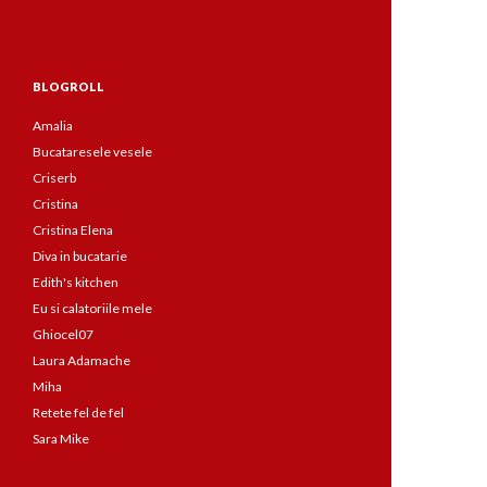
BLOGROLL
Amalia
Bucataresele vesele
Criserb
Cristina
Cristina Elena
Diva in bucatarie
Edith's kitchen
Eu si calatoriile mele
Ghiocel07
Laura Adamache
Miha
Retete fel de fel
Sara Mike