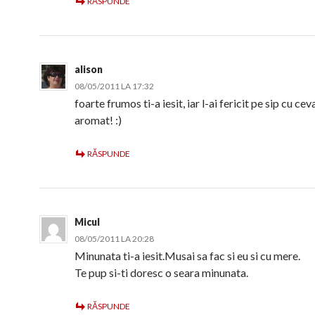
RĂSPUNDE
alison
08/05/2011 LA 17:32
foarte frumos ti-a iesit, iar l-ai fericit pe sip cu cev
aromat! :)
RĂSPUNDE
Micul
08/05/2011 LA 20:28
Minunata ti-a iesit.Musai sa fac si eu si cu mere.
Te pup si-ti doresc o seara minunata.
RĂSPUNDE