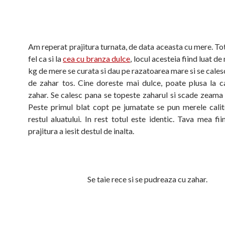
Am reperat prajitura turnata, de data aceasta cu mere. Tot
fel ca si la
cea cu branza dulce
, locul acesteia fiind luat d
kg de mere se curata si dau pe razatoarea mare si se calesc
de zahar tos. Cine doreste mai dulce, poate plusa la c
zahar.
Se calesc pana se topeste zaharul si scade zeama
Peste primul blat copt pe jumatate se pun merele calit
restul aluatului. In rest totul este identic. Tava mea fi
prajitura a iesit destul de inalta.
Se taie rece si se pudreaza cu zahar.