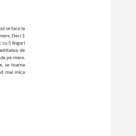
ul se face la
e mere. Deci 1
 cu 5 linguri
antitatea de
 de pe mere.
e, se toarna
ind mai mica