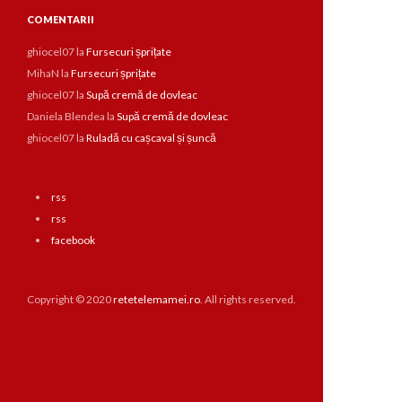
COMENTARII
ghiocel07
la
Fursecuri șprițate
MihaN
la
Fursecuri șprițate
ghiocel07
la
Supă cremă de dovleac
Daniela Blendea
la
Supă cremă de dovleac
ghiocel07
la
Ruladă cu cașcaval și șuncă
rss
rss
facebook
Copyright © 2020
retetelemamei.ro
. All rights reserved.