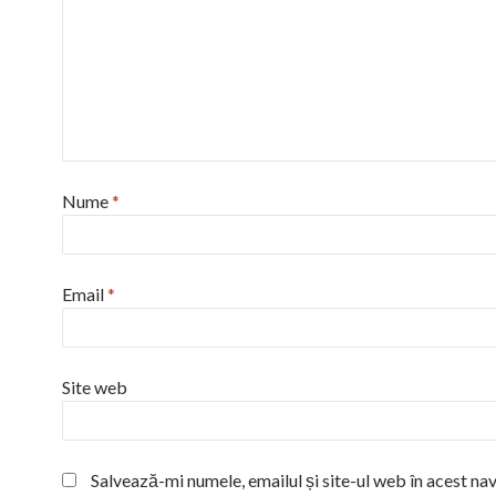
Nume
*
Email
*
Site web
Salvează-mi numele, emailul și site-ul web în acest na