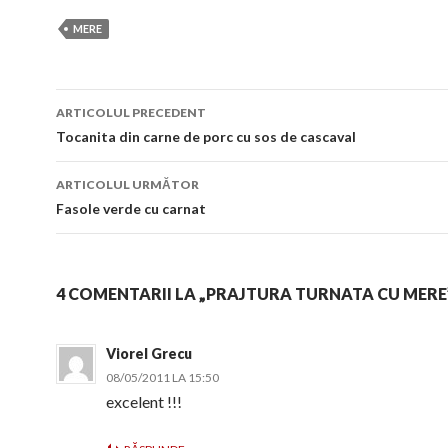
MERE
Navigare
ARTICOLUL PRECEDENT
în
Tocanita din carne de porc cu sos de cascaval
articol
ARTICOLUL URMĂTOR
Fasole verde cu carnat
4 COMENTARII LA „PRAJTURA TURNATA CU MERE
Viorel Grecu
08/05/2011 LA 15:50
excelent !!!