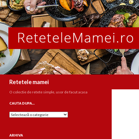
Caută
Retetele mamei
O colectie de retete simple, usor de facut acasa
CAUTA DUPA…
Cauta
dupa…
ARHIVA