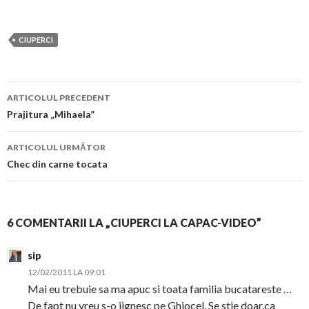
CIUPERCI
Navigare
ARTICOLUL PRECEDENT
în
Prajitura „Mihaela”
articol
ARTICOLUL URMĂTOR
Chec din carne tocata
6 COMENTARII LA „CIUPERCI LA CAPAC-VIDEO”
sip
12/02/2011 LA 09:01
Mai eu trebuie sa ma apuc si toata familia bucatareste …
De fapt nu vreu s-o jignesc pe Ghiocel. Se stie doar,ca