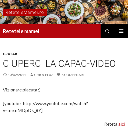
Caută
Retetele mamei
SARI
MENIU
LA
PRINCI
CONȚINUT
GRATAR
CIUPERCI LA CAPAC-VIDEO
10/02/2011
GHIOCEL07
6 COMENTARII
Vizionare placuta :)
[youtube=http://www.youtube.com/watch?
v=memMDpDk_8Y]
Reteta
aici