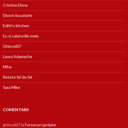
Cristina Elena
Diva in bucatarie
Edith's kitchen
Eu si calatoriile mele
Ghiocel07
Laura Adamache
Miha
Retete fel de fel
Sara Mike
COMENTARII
ghiocel07
la
Fursecuri șprițate