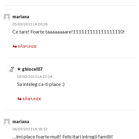
mariana
05/03/2011 LA 20:28
Ce tare! Foarte taaaaaaaare!111111111111111110!
RĂSPUNDE
ghiocel07
05/03/2011 LA 23:24
Sa inteleg ca-ti place :)
RĂSPUNDE
mariana
06/03/2011 LA 18:12
…imi place foarte mult! Felicitari intregii familii!