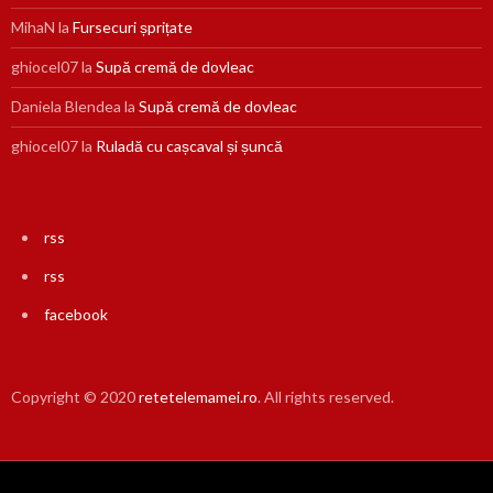
MihaN
la
Fursecuri șprițate
ghiocel07
la
Supă cremă de dovleac
Daniela Blendea
la
Supă cremă de dovleac
ghiocel07
la
Ruladă cu cașcaval și șuncă
rss
rss
facebook
Copyright © 2020
retetelemamei.ro
. All rights reserved.