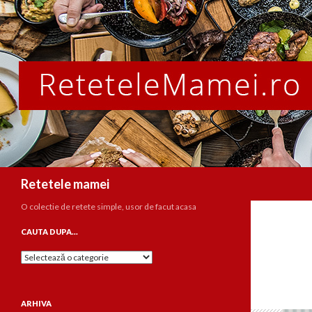
Caută
Retetele mamei
O colectie de retete simple, usor de facut acasa
CAUTA DUPA…
Cauta
dupa…
ARHIVA