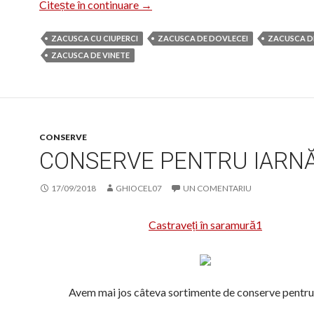
Rețete de zacuscă
Citește în continuare
→
ZACUSCA CU CIUPERCI
ZACUSCA DE DOVLECEI
ZACUSCA D
ZACUSCA DE VINETE
CONSERVE
CONSERVE PENTRU IARN
17/09/2018
GHIOCEL07
UN COMENTARIU
Castraveți în saramură1
Avem mai jos câteva sortimente de conserve pentru 