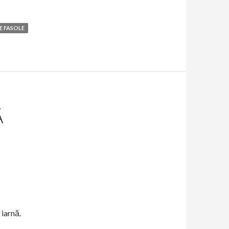
E FASOLE
Ă
iarnă.