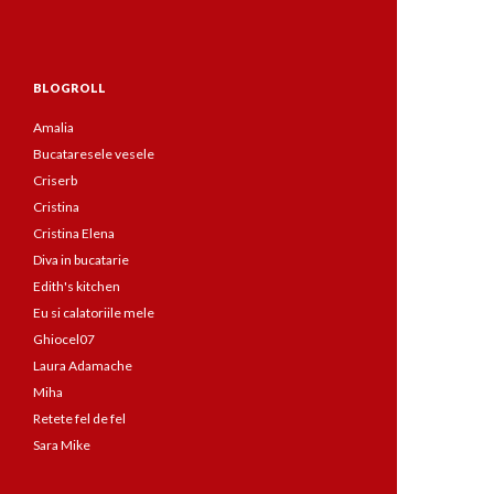
BLOGROLL
Amalia
Bucataresele vesele
Criserb
Cristina
Cristina Elena
Diva in bucatarie
Edith's kitchen
Eu si calatoriile mele
Ghiocel07
Laura Adamache
Miha
Retete fel de fel
Sara Mike