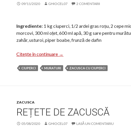
09/11/2020
GHIOCEL07
2 COMENTARII
Ingrediente:
1 kg ciuperci, 1/2 ardei gras roșu, 2 cepe mic
morcovi, 300 ml oțet, 600 ml apă, 30 g sare pentru murătur
zahăr, usturoi, piper boabe, frunză de dafin
Ciuperci champignons murate
Citește în continuare
→
CIUPERCI
MURATURI
ZACUSCA CU CIUPERCI
ZACUSCA
REȚETE DE ZACUSCĂ
05/08/2020
GHIOCEL07
LASĂ UN COMENTARIU