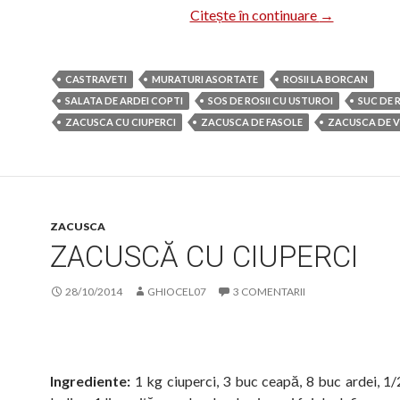
Conserve pen
Citește în continuare
→
CASTRAVETI
MURATURI ASORTATE
ROSII LA BORCAN
SALATA DE ARDEI COPTI
SOS DE ROSII CU USTUROI
SUC DE R
ZACUSCA CU CIUPERCI
ZACUSCA DE FASOLE
ZACUSCA DE V
ZACUSCA
ZACUSCĂ CU CIUPERCI
28/10/2014
GHIOCEL07
3 COMENTARII
Ingrediente:
1 kg ciuperci, 3 buc ceapă, 8 buc ardei, 1/2 