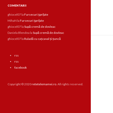
COMENTARII
ghiocel07
la
Fursecuri șprițate
MihaN
la
Fursecuri șprițate
ghiocel07
la
Supă cremă de dovleac
Daniela Blendea
la
Supă cremă de dovleac
ghiocel07
la
Ruladă cu cașcaval și șuncă
rss
rss
facebook
Copyright © 2020
retetelemamei.ro
. All rights reserved.