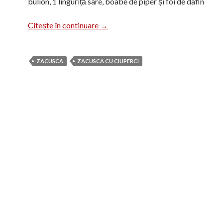
bulion, 1 linguriță sare, boabe de piper și foi de dafin
Zacuscă cu ciuperci
Citește în continuare
→
ZACUSCA
ZACUSCA CU CIUPERCI