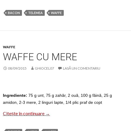
BACON
TELEMEA
WAFFE
WAFFE
WAFFE CU MERE
08/09/2015
GHIOCEL07
LASĂ UN COMENTARIU
Ingrediente:
75 g unt, 75 g zahăr, 2 ouă, 100 g făină, 25 g
amidon, 2-3 mere, 2 linguri lapte, 1/4 plic praf de copt
Waffe cu mere
Citește în continuare
→