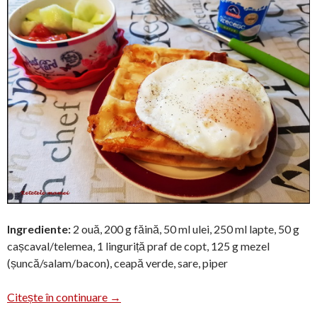
Ingrediente:
2 ouă, 200 g făină, 50 ml ulei, 250 ml lapte, 50 g
cașcaval/telemea, 1 linguriță praf de copt, 125 g mezel
(șuncă/salam/bacon), ceapă verde, sare, piper
Waffe aperitiv a la Teo
Citește în continuare
→