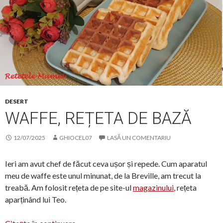
DESERT
WAFFE, REȚETA DE BAZĂ
12/07/2025
GHIOCEL07
LASĂ UN COMENTARIU
Ieri am avut chef de făcut ceva ușor și repede. Cum aparatul
meu de waffe este unul minunat, de la Breville, am trecut la
treabă. Am folosit rețeta de pe site-ul
magazinului
, rețeta
aparținând lui Teo.
Waffe, rețeta de bază