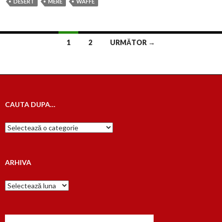
DESERT
MERE
WAFFE
Navigare
1
2
URMĂTOR →
în
articole
CAUTA DUPA…
Cauta
dupa…
ARHIVA
Arhiva