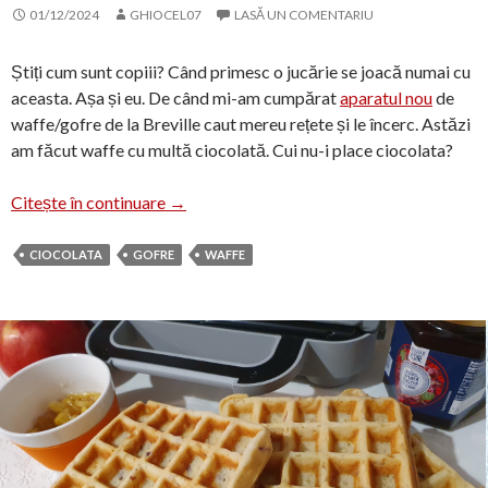
01/12/2024
GHIOCEL07
LASĂ UN COMENTARIU
Știți cum sunt copiii? Când primesc o jucărie se joacă numai cu
aceasta. Așa și eu. De când mi-am cumpărat
aparatul nou
de
waffe/gofre de la Breville caut mereu rețete și le încerc. Astăzi
am făcut waffe cu multă ciocolată. Cui nu-i place ciocolata?
Waffe ciocolătoase
Citește în continuare
→
CIOCOLATA
GOFRE
WAFFE