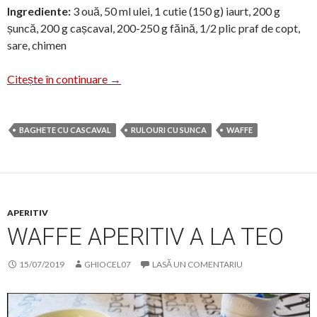
Ingrediente:
3 ouă, 50 ml ulei, 1 cutie (150 g) iaurt, 200 g
șuncă, 200 g cașcaval, 200-250 g făină, 1/2 plic praf de copt,
sare, chimen
Waffe cu șuncă și cașcaval
Citește în continuare
→
BAGHETE CU CASCAVAL
RULOURI CU SUNCA
WAFFE
APERITIV
WAFFE APERITIV A LA TEO
15/07/2019
GHIOCEL07
LASĂ UN COMENTARIU