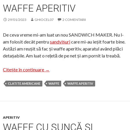
WAFFE APERITIV
29/01/2023
GHIOCEL07
2 COMENTARII
De ceva vreme mi-am luat un nou SANDWICH MAKER. Nu l-
am folosit decât pentru
sandvișuri
care mi-au ieșit foarte bine.
Astăzi am reușit să fac și waffe aperitiv, aparatul având plăci
detașabile. Am luat o rețetă de pe net și am pornit la treabă.
Waffe aperitiv
Citește în continuare
→
CLATITE AMERICANE
WAFFE
WAFFE APERITIV
APERITIV
WAFFE CU ȘUNCĂ ȘI