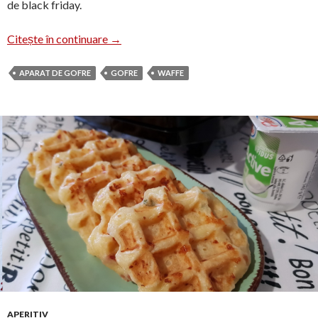
de black friday.
Gofre cu mere și scorțișoară
Citește în continuare
→
APARAT DE GOFRE
GOFRE
WAFFE
APERITIV