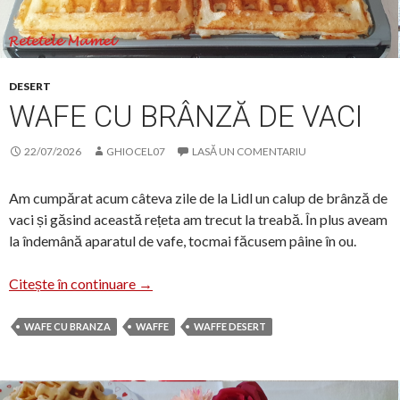
DESERT
WAFE CU BRÂNZĂ DE VACI
22/07/2026
GHIOCEL07
LASĂ UN COMENTARIU
Am cumpărat acum câteva zile de la Lidl un calup de brânză de
vaci și găsind această rețeta am trecut la treabă. În plus aveam
la îndemână aparatul de vafe, tocmai făcusem pâine în ou.
Wafe cu brânză de vaci
Citește în continuare
→
WAFE CU BRANZA
WAFFE
WAFFE DESERT