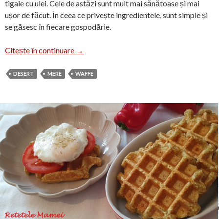
tigaie cu ulei. Cele de astăzi sunt mult mai sănătoase și mai
ușor de făcut. În ceea ce privește ingredientele, sunt simple și
se găsesc în fiecare gospodărie.
Waffe cu mere în aluat
Citește în continuare
→
DESERT
MERE
WAFFE