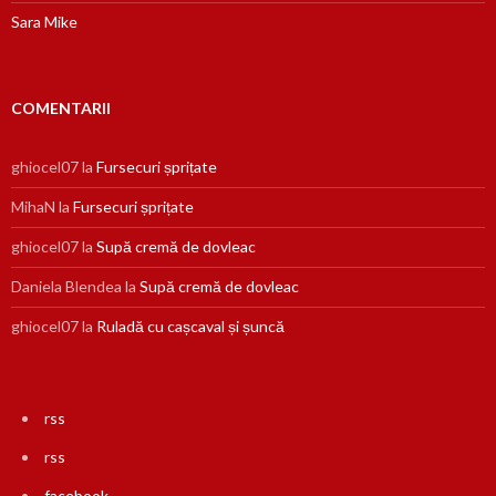
Sara Mike
COMENTARII
ghiocel07
la
Fursecuri șprițate
MihaN
la
Fursecuri șprițate
ghiocel07
la
Supă cremă de dovleac
Daniela Blendea
la
Supă cremă de dovleac
ghiocel07
la
Ruladă cu cașcaval și șuncă
rss
rss
facebook