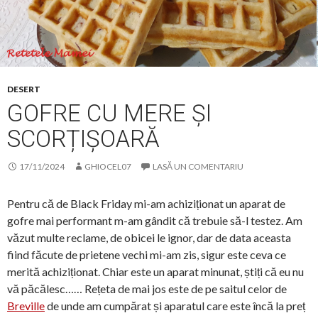
DESERT
GOFRE CU MERE ȘI
SCORȚIȘOARĂ
17/11/2024
GHIOCEL07
LASĂ UN COMENTARIU
Pentru că de Black Friday mi-am achiziționat un aparat de
gofre mai performant m-am gândit că trebuie să-l testez. Am
văzut multe reclame, de obicei le ignor, dar de data aceasta
fiind făcute de prietene vechi mi-am zis, sigur este ceva ce
merită achiziționat. Chiar este un aparat minunat, știți că eu nu
vă păcălesc…… Rețeta de mai jos este de pe saitul celor de
Breville
de unde am cumpărat și aparatul care este încă la preț