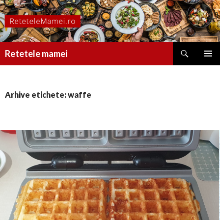
Caută
Retetele mamei
SARI
MENIU
LA
PRINCI
CONȚINUT
Arhive etichete: waffe