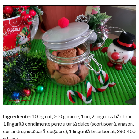
Ingrediente:
100 g unt, 200 g miere, 1 ou, 2 linguri zahăr brun,
1 linguriță condimente pentru turtă dulce (scorțișoară, anason,
coriandru, nucșoară, cuișoare), 1 linguriță bicarbonat, 380-400
g făină.