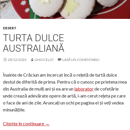
DESERT
TURTA DULCE
AUSTRALIANĂ
28/12/2020
GHIOCEL07
LASĂ UN COMENTARIU
Înainte de Crăciun am încercat încă o rețetă de turtă dulce
destul de diferită de prima. Pentru că o cunosc pe prietena mea
din Australia de mulți ani și ea are un
laborator
de cofetărie
unde crează adevărate opere de artă, i-am cerut rețeta pe care
o face de ani de zile. Aruncați un ochi pe pagina ei și veți vedea
minunățiile.
Turta dulce australiană
Citește în continuare
→