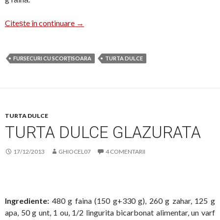
Turta dulce „Simona”
Citește în continuare
→
FURSECURI CU SCORȚISOARA
TURTA DULCE
TURTA DULCE
TURTA DULCE GLAZURATA
17/12/2013
GHIOCEL07
4 COMENTARII
Ingrediente:
480 g faina (150 g+330 g), 260 g zahar, 125 g
apa, 50 g unt, 1 ou, 1/2 lingurita bicarbonat alimentar, un varf