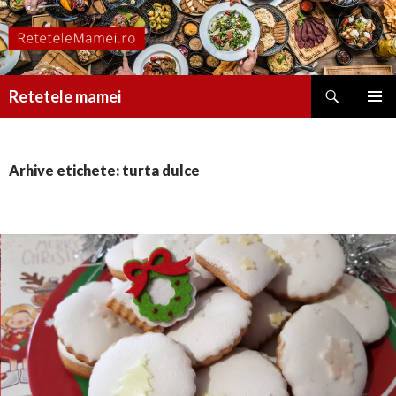
Caută
Retetele mamei
SARI
MENIU
LA
PRINCI
CONȚINUT
Arhive etichete: turta dulce