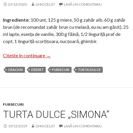
23/12/2020
GHIOCEL07
LASĂ UN COMENTARIU
Ingrediente:
100 unt, 125 g miere, 50 g zahăr alb, 60 g zahăr
brun (de recomandat zahăr brun cu melasă, eu nu am găsit), 25
ml lapte, esența de vanilie, 300 g făină, 1/2 linguriță praf de
copt, 1 linguriță scorțișoara, nucșoară, ghimbir.
Turtă dulce a la Mariciu
Citește în continuare
→
CRACIUN
DESERT
FURSECURI
TURTA DULCE
FURSECURI
TURTA DULCE „SIMONA”
19/12/2019
GHIOCEL07
LASĂ UN COMENTARIU