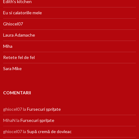
Edith's kitchen
Eu si calatoriile mele
Ghiocel07
Laura Adamache
Miha
Retete fel de fel
Sara Mike
COMENTARII
ghiocel07
la
Fursecuri șprițate
MihaN
la
Fursecuri șprițate
ghiocel07
la
Supă cremă de dovleac