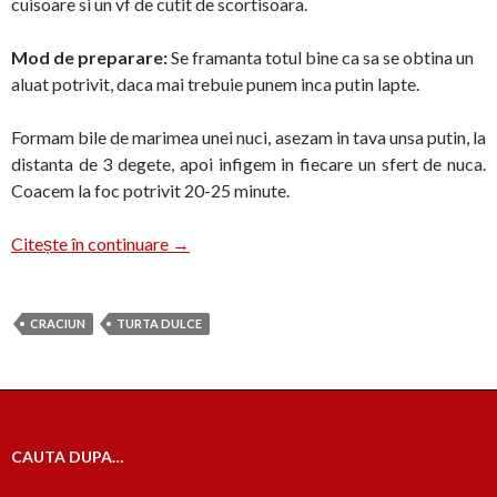
cuisoare si un vf de cutit de scortisoara.
Mod de preparare:
Se framanta totul bine ca sa se obtina un
aluat potrivit, daca mai trebuie punem inca putin lapte.
Formam bile de marimea unei nuci, asezam in tava unsa putin, la
distanta de 3 degete, apoi infigem in fiecare un sfert de nuca.
Coacem la foc potrivit 20-25 minute.
Turta dulce
Citește în continuare
→
CRACIUN
TURTA DULCE
CAUTA DUPA…