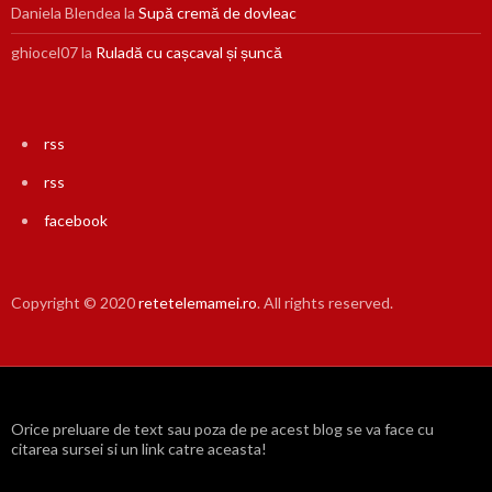
Daniela Blendea
la
Supă cremă de dovleac
ghiocel07
la
Ruladă cu cașcaval și șuncă
rss
rss
facebook
Copyright © 2020
retetelemamei.ro
. All rights reserved.
Orice preluare de text sau poza de pe acest blog se va face cu
citarea sursei si un link catre aceasta!