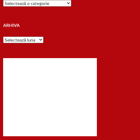
Cauta
dupa…
ARHIVA
Arhiva