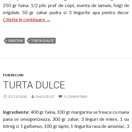
250 gr faina, 1/2 plic praf de copt, esenta de lamaie, fulgi de
migdale, 50 gr zahar pudra si 3 lingurite apa pentru decor
Turta dulce berlineza
Citește în continuare
→
CRACIUN
TURTA DULCE
FURSECURI
TURTA DULCE
23/11/2008
GHIOCEL07
2 COMENTARII
Ingrediente:
400 gr faina, 100 gr margarina se freaca cu mana
pana se omogenizeaza. 300 gr zahar, 3 linguri de miere, 1 ou
intreg si 1 galbenus, 100 gr lapte, 1 lingurita rasa de amoniac, 3