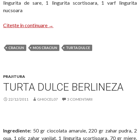
lingurita de sare, 1 lingurita scortisoara, 1 varf lingurita
nucsoara
Turta dulce glazurata
Citește în continuare
→
CRACIUN
MOS CRACIUN
TURTA DULCE
PRAJITURA
TURTA DULCE BERLINEZA
22/12/2011
GHIOCEL07
3 COMENTARII
Ingrediente:
50 gr ciocolata amaruie, 220 gr zahar pudra, 2
oua, 1 plic zahar vanilat, 1 lingurita scortisoara, 70 gr miere,