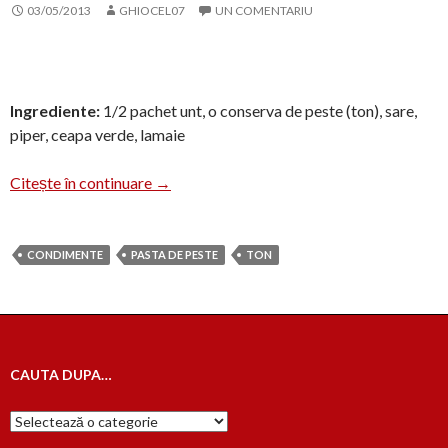
03/05/2013
GHIOCEL07
UN COMENTARIU
Ingrediente:
1/2 pachet unt, o conserva de peste (ton), sare,
piper, ceapa verde, lamaie
Aperitiv cu peste
Citește în continuare
→
CONDIMENTE
PASTA DE PESTE
TON
CAUTA DUPA…
Cauta
dupa…