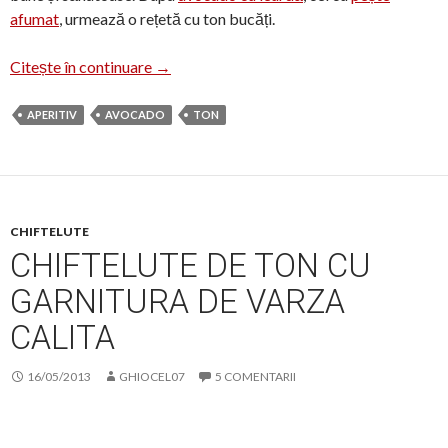
afumat
, urmează o rețetă cu ton bucăți.
Salată de avocado cu ton
Citește în continuare
→
APERITIV
AVOCADO
TON
CHIFTELUTE
CHIFTELUTE DE TON CU
GARNITURA DE VARZA
CALITA
16/05/2013
GHIOCEL07
5 COMENTARII