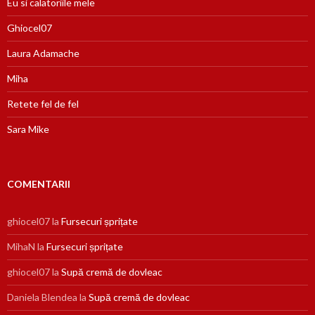
Eu si calatoriile mele
Ghiocel07
Laura Adamache
Miha
Retete fel de fel
Sara Mike
COMENTARII
ghiocel07
la
Fursecuri șprițate
MihaN
la
Fursecuri șprițate
ghiocel07
la
Supă cremă de dovleac
Daniela Blendea
la
Supă cremă de dovleac