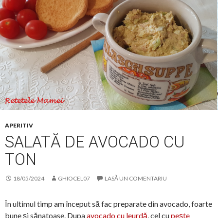
APERITIV
SALATĂ DE AVOCADO CU
TON
18/05/2024
GHIOCEL07
LASĂ UN COMENTARIU
În ultimul timp am început să fac preparate din avocado, foarte
bune și sănatoase. Dupa
avocado cu leurdă
, cel cu
pește