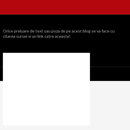
Orice preluare de text sau poza de pe acest blog se va face cu
citarea sursei si un link catre aceasta!
Propulsat cu mândrie de WordPress