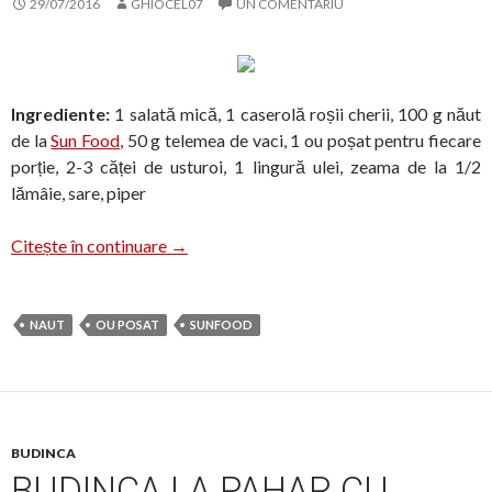
29/07/2016
GHIOCEL07
UN COMENTARIU
Ingrediente:
1 salată mică, 1 caserolă roșii cherii, 100 g năut
de la
Sun Food
, 50 g telemea de vaci, 1 ou poșat pentru fiecare
porție, 2-3 căței de usturoi, 1 lingură ulei, zeama de la 1/2
lămâie, sare, piper
Salată cu năut și ou poșat
Citește în continuare
→
NAUT
OU POSAT
SUNFOOD
BUDINCA
BUDINCA LA PAHAR CU