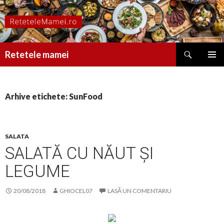
Caută
Retetele mamei
SARI
MENIU
LA
PRINCI
CONȚINUT
Arhive etichete: SunFood
SALATA
SALATĂ CU NĂUT ȘI
LEGUME
20/08/2018
GHIOCEL07
LASĂ UN COMENTARIU