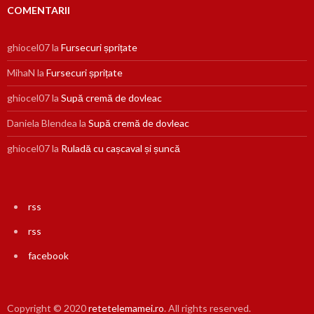
COMENTARII
ghiocel07
la
Fursecuri șprițate
MihaN
la
Fursecuri șprițate
ghiocel07
la
Supă cremă de dovleac
Daniela Blendea
la
Supă cremă de dovleac
ghiocel07
la
Ruladă cu cașcaval și șuncă
rss
rss
facebook
Copyright © 2020
retetelemamei.ro
. All rights reserved.