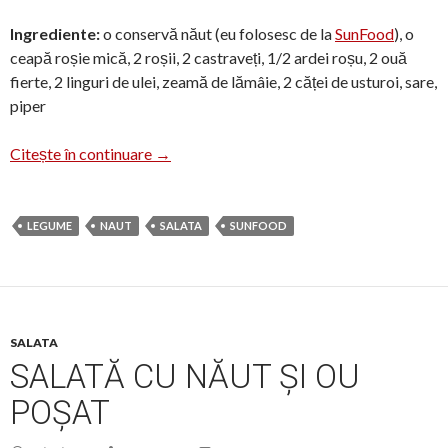
Ingrediente:
o conservă năut (eu folosesc de la
SunFood
), o
ceapă roșie mică, 2 roșii, 2 castraveți, 1/2 ardei roșu, 2 ouă
fierte, 2 linguri de ulei, zeamă de lămâie, 2 căței de usturoi, sare,
piper
Salată cu năut și legume
Citește în continuare
→
LEGUME
NAUT
SALATA
SUNFOOD
SALATA
SALATĂ CU NĂUT ȘI OU
POȘAT