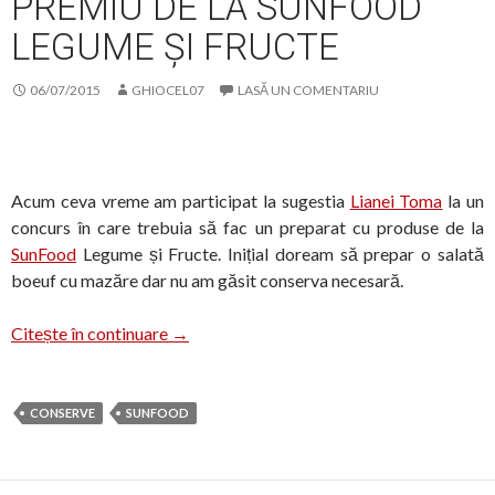
PREMIU DE LA SUNFOOD
LEGUME ȘI FRUCTE
06/07/2015
GHIOCEL07
LASĂ UN COMENTARIU
Acum ceva vreme am participat la sugestia
Lianei Toma
la un
concurs în care trebuia să fac un preparat cu produse de la
SunFood
Legume și Fructe. Inițial doream să prepar o salată
boeuf cu mazăre dar nu am găsit conserva necesară.
Premiu de la SunFood Legume și Fructe
Citește în continuare
→
CONSERVE
SUNFOOD