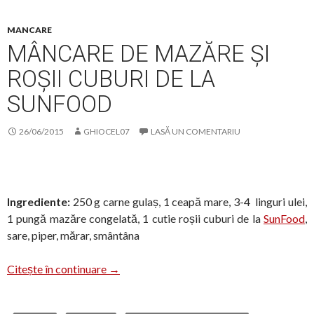
MANCARE
MÂNCARE DE MAZĂRE ȘI
ROȘII CUBURI DE LA
SUNFOOD
26/06/2015
GHIOCEL07
LASĂ UN COMENTARIU
Ingrediente:
250 g carne gulaș, 1 ceapă mare, 3-4 linguri ulei,
1 pungă mazăre congelată, 1 cutie roșii cuburi de la
SunFood
,
sare, piper, mărar, smântâna
Mâncare de mazăre și roșii cuburi de la S
Citește în continuare
→