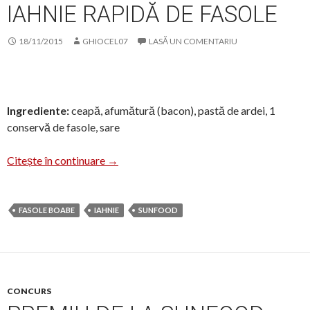
IAHNIE RAPIDĂ DE FASOLE
18/11/2015
GHIOCEL07
LASĂ UN COMENTARIU
Ingrediente:
ceapă, afumătură (bacon), pastă de ardei, 1
conservă de fasole, sare
Iahnie rapidă de fasole
Citește în continuare
→
FASOLE BOABE
IAHNIE
SUNFOOD
CONCURS