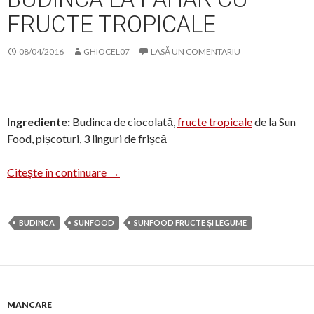
FRUCTE TROPICALE
08/04/2016
GHIOCEL07
LASĂ UN COMENTARIU
Ingrediente:
Budinca de ciocolată,
fructe tropicale
de la Sun
Food, pișcoturi, 3 linguri de frișcă
Budinca la pahar cu fructe tropicale
Citește în continuare
→
BUDINCA
SUNFOOD
SUNFOOD FRUCTE ȘI LEGUME
MANCARE